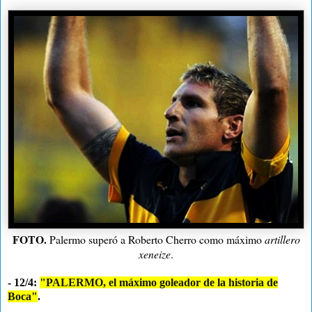
FOTO.
Palermo superó a Roberto Cherro como máximo
artillero
xeneize
.
- 12/4:
"PALERMO, el máximo goleador de la historia de
Boca"
.