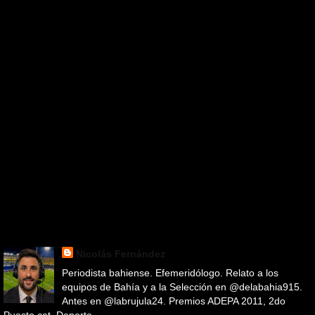
Nicolás Fernández
Periodista bahiense. Efemeridólogo. Relato a los
equipos de Bahía y a la Selección en @delabahia915.
Antes en @labrujula24. Premios ADEPA 2011, 2do