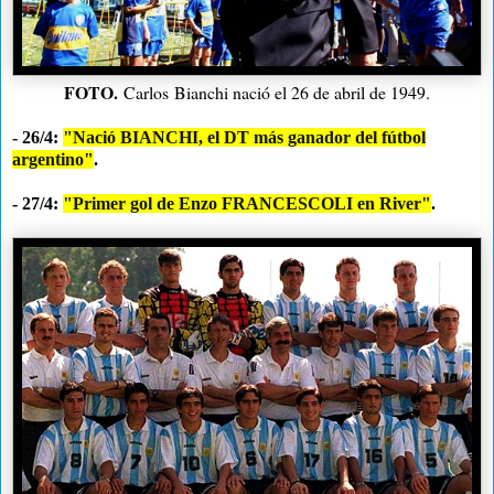
FOTO.
Carlos
Bianchi nació el 26 de abril de 1949.
- 26/4:
"Nació BIANCHI, el DT más ganador del fútbol
argentino"
.
- 27/4:
"Primer gol de Enzo FRANCESCOLI en River"
.