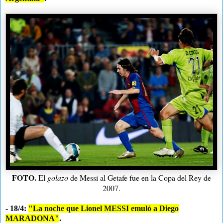
FOTO.
El
golazo
de Messi al Getafe fue en la Copa del Rey de
2007.
- 18/4:
"La noche que Lionel MESSI emuló a Diego
MARADONA"
.