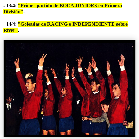
- 13/4:
"Primer partido de BOCA JUNIORS en Primera
División"
.
- 14/4:
"Goleadas de RACING e INDEPENDIENTE sobre
River"
.