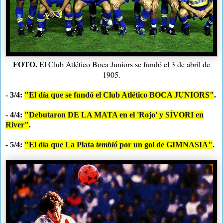
FOTO.
El Club Atlético Boca Juniors se fundó el 3 de abril de
1905.
- 3/4:
"El día que se fundó el Club Atlético BOCA JUNIORS"
.
- 4/4:
"Debutaron DE LA MATA en el 'Rojo' y SÍVORI en
River"
.
- 5/4:
"El día que La Plata
tembló
por un gol de GIMNASIA"
.