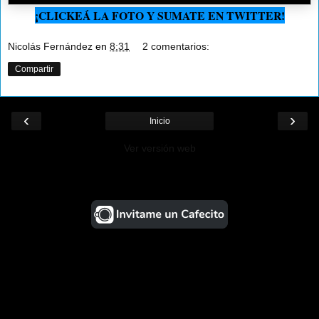
¡CLICKEÁ LA FOTO Y SUMATE EN TWITTER!
Nicolás Fernández
en
8:31
2 comentarios:
Compartir
‹
›
Inicio
Ver versión web
¡Ayudá al Blog!