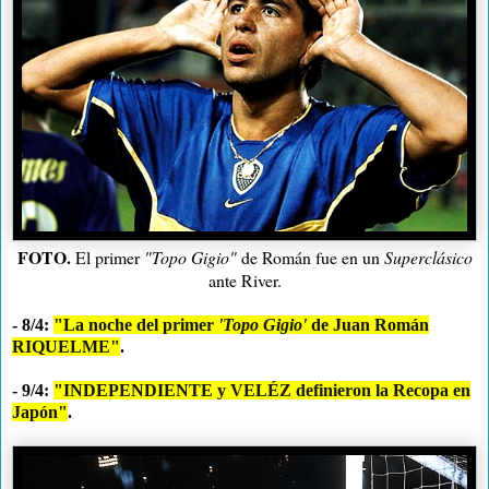
FOTO.
El primer
"Topo Gigio"
de Román fue en un
Superclásico
ante River.
- 8/4:
"La noche del primer
'Topo Gigio'
de Juan Román
RIQUELME"
.
- 9/4:
"INDEPENDIENTE y VELÉZ definieron la Recopa en
Japón"
.