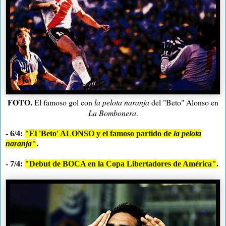
FOTO.
El famoso gol con
la pelota naranja
del "Beto" Alonso en
La Bombonera
.
- 6/4:
"El 'Beto' ALONSO y el famoso partido de
la pelota
naranja
"
.
- 7/4:
"Debut de BOCA en la Copa Libertadores de América"
.