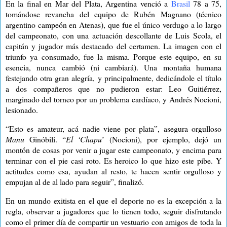
En la final en Mar del Plata, Argentina venció a
Brasil
78 a 75,
tomándose revancha del equipo de Rubén Magnano (técnico
argentino campeón en Atenas), que fue el único verdugo a lo largo
del campeonato, con una actuación descollante de Luis Scola, el
capitán y jugador más destacado del certamen. La imagen con el
triunfo ya consumado, fue la misma. Porque este equipo, en su
esencia, nunca cambió (ni cambiará). Una montaña humana
festejando otra gran alegría, y principalmente, dedicándole el título
a dos compañeros que no pudieron estar: Leo Guitiérrez,
marginado del torneo por un problema cardíaco, y Andrés Nocioni,
lesionado.
“Esto es amateur, acá nadie viene por plata”, asegura orgulloso
Manu
Ginóbili. “
El ‘Chapu
’ (Nocioni), por ejemplo, dejó un
montón de cosas por venir a jugar este campeonato, y encima para
terminar con el pie casi roto. Es heroico lo que hizo este pibe. Y
actitudes como esa, ayudan al resto, te hacen sentir orgulloso y
empujan al de al lado para seguir”, finalizó.
En un mundo exitista en el que el deporte no es la excepción a la
regla, observar a jugadores que lo tienen todo, seguir disfrutando
como el primer día de compartir un vestuario con amigos de toda la