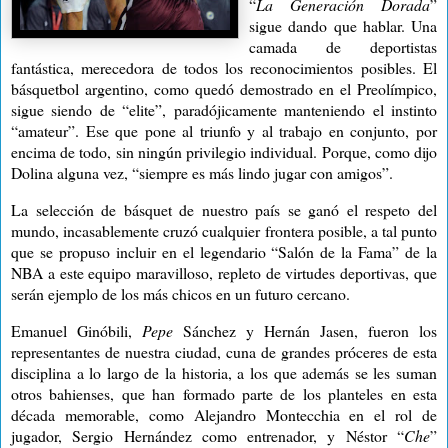
“
La Generación Dorada
”
sigue dando que hablar. Una
camada de deportistas
fantástica,
merecedora de todos los reconocimientos posibles. El
básquetbol argentino, como quedó demostrado en el Preolímpico,
sigue siendo de “elite”, paradójicamente manteniendo el instinto
“amateur”. Ese que pone al triunfo y al trabajo en conjunto, por
encima de todo, sin ningún privilegio individual. Porque, como dijo
Dolina alguna vez, “siempre es más lindo jugar con amigos”.
La selección de básquet de nuestro país se ganó el respeto del
mundo, incasablemente cruzó cualquier frontera posible, a tal punto
que se propuso incluir en el legendario “Salón de la Fama” de la
NBA a este equipo maravilloso, repleto de virtudes deportivas, que
serán ejemplo de los más chicos en un futuro cercano.
Emanuel Ginóbili,
Pepe
Sánchez y Hernán Jasen, fueron los
representantes de nuestra ciudad, cuna de grandes próceres de esta
disciplina a lo largo de la historia, a los que además se les suman
otros bahienses, que han formado parte de los planteles en esta
década memorable, como Alejandro Montecchia en el rol de
jugador, Sergio Hernández como entrenador, y Néstor “
Che
”