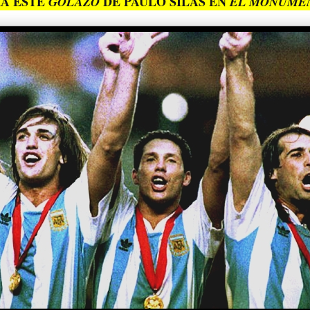
Á ESTE
DE PAULO SILAS EN
GOLAZO
EL MONUME