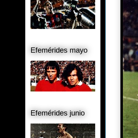
Efemérides mayo
Efemérides junio