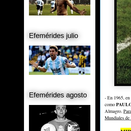
Efemérides julio
Efemérides agosto
- En 1965, en
PAULO
como
Almagro.
Para
Mundiales de M