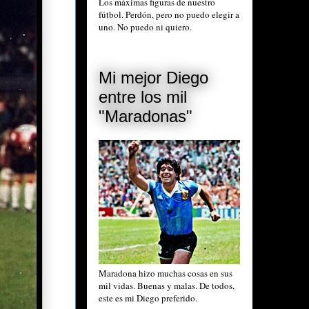
Los máximas figuras de nuestro
fútbol. Perdón, pero no puedo elegir a
uno. No puedo ni quiero.
Mi mejor Diego
entre los mil
"Maradonas"
Maradona hizo muchas cosas en sus
mil vidas. Buenas y malas. De todos,
este es mi Diego preferido.