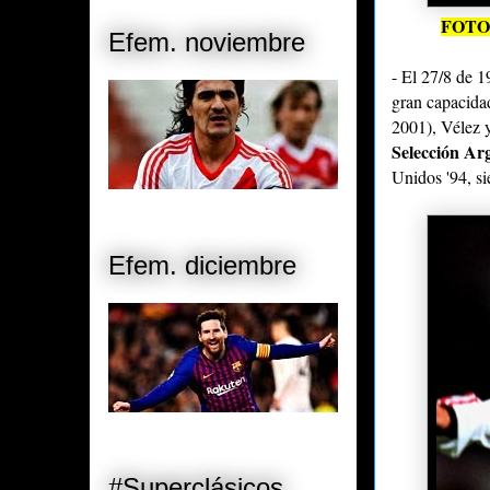
FOTO
Efem. noviembre
- El 27/8 de 
gran capacidad
2001), Vélez 
Selección Ar
Unidos '94, s
Efem. diciembre
#Superclásicos