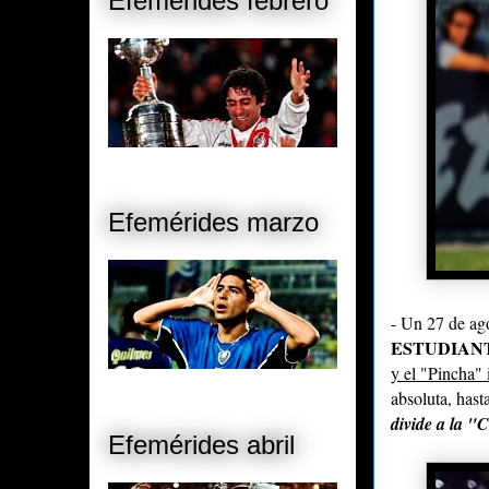
Efemérides febrero
Efemérides marzo
- Un 27 de ago
ESTUDIAN
y el "Pincha" 
absoluta, hast
divide a la "
Efemérides abril