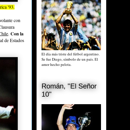
ica '93.
 volante con
Clausura
Con la
Chile
.
al de Estados
El día más triste del fútbol argentino.
Se fue Diego, símbolo de un país. El
amor hecho pelota.
Román, "El Señor
10"