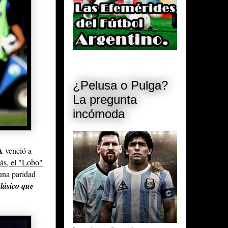
¿Pelusa o Pulga?
La pregunta
incómoda
A
venció a
ás, el "Lobo"
una paridad
clásico que