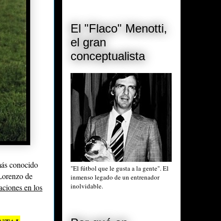
El "Flaco" Menotti,
el gran
conceptualista
más conocido
"El fútbol que le gusta a la gente". El
 Lorenzo de
inmenso legado de un entrenador
inolvidable.
aciones en los