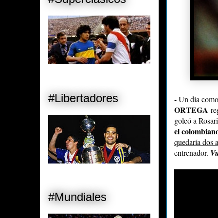
#Libertadores
- Un día como
ORTEGA
re
goleó a Rosari
el colombian
quedaría dos a
entrenador.
Vu
#Mundiales