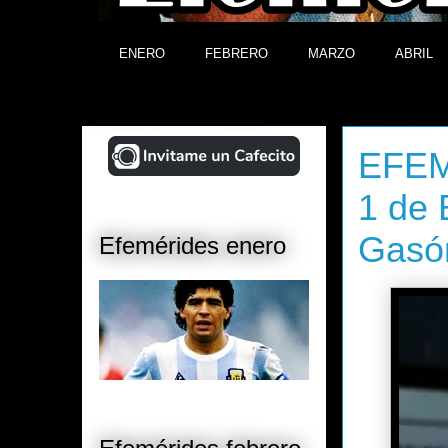
ENERO
FEBRERO
MARZO
ABRIL
¡Ayudá al Blog!
martes, 27
EFEMÉ
1 de
Gasó
Efemérides enero