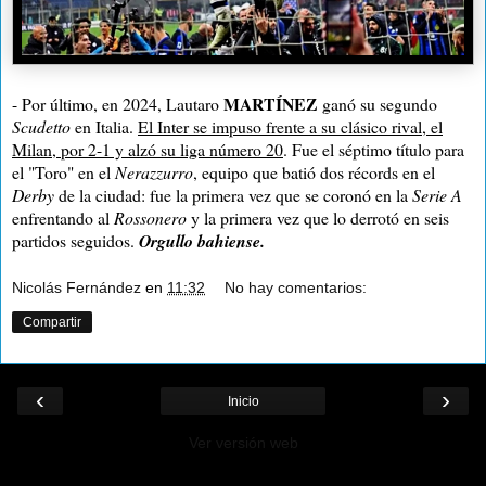
MARTÍNEZ
- Por último, en 2024, Lautaro
ganó su segundo
Scudetto
en Italia.
El Inter se impuso frente a su clásico rival, el
Milan, por 2-1 y alzó su liga número 20
. Fue el séptimo título para
el "Toro" en el
Nerazzurro
, equipo que batió dos récords en el
Derby
de la ciudad: fue la primera vez que se coronó en la
Serie A
enfrentando al
Rossonero
y la primera vez que lo derrotó en seis
partidos seguidos.
Orgullo bahiense.
Nicolás Fernández
en
11:32
No hay comentarios:
Compartir
‹
›
Inicio
Ver versión web