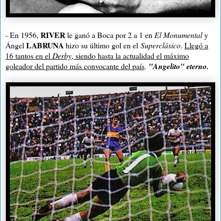
RIVER
- En 1956,
le ganó a Boca por 2 a 1 en
El Monumental
y
LABRUNA
Ángel
hizo su último gol en el
Superclásico
.
Llegó a
16 tantos en el
Derby
, siendo hasta la actualidad el máximo
goleador del partido más convocante del país
.
"Angelito" eterno.