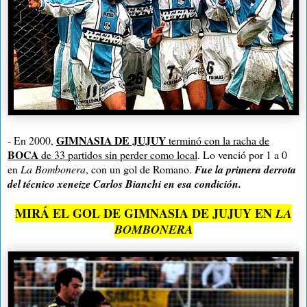
GIMNASIA DE JUJUY
- En 2000,
terminó con la racha de
BOCA
de 33 partidos sin perder como local
. Lo venció por 1 a 0
en
La Bombonera
, con un gol de Romano.
Fue la primera derrota
del técnico xeneize Carlos Bianchi en esa condición.
MIRÁ EL GOL DE GIMNASIA DE JUJUY EN
LA
BOMBONERA