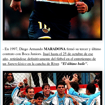
MARADONA
- En 1997, Diego Armando
firmó su tercer y último
contrato con Boca Juniors.
Jugó hasta el 25 de octubre de ese
año, retirándose definitivamente del fútbol en el entretiempo de
un
Superclásico
en la cancha de River
.
"El último baile".