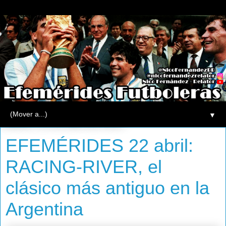
▼
martes, 22 de abril de 2014
EFEMÉRIDES 22 abril:
RACING-RIVER, el
clásico más antiguo en la
Argentina