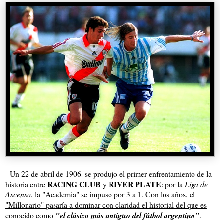
- Un 22 de abril de 1906, se produjo el primer enfrentamiento de la
RACING CLUB
RIVER PLATE
historia entre
y
: por la
Liga de
Ascenso
, la "Academia" se impuso por 3 a 1.
Con los años, el
"Millonario" pasaría a dominar con claridad el historial del que es
conocido como
"el clásico más antiguo del fútbol argentino"
.