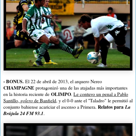
- BONUS.
El 22 de abril de 2013, el arquero Nereo
CHAMPAGNE
protagonizó
una de las atajadas más importantes
OLIMPO
en la historia reciente de
.
Le contuvo un penal a Pablo
Santillo,
golero
de Banfield
, y el 0-0 ante el "Taladro" le permitió al
Relatos para
conjunto bahiense acariciar el ascenso a Primera.
La
Brújula 24 FM 93.1
.