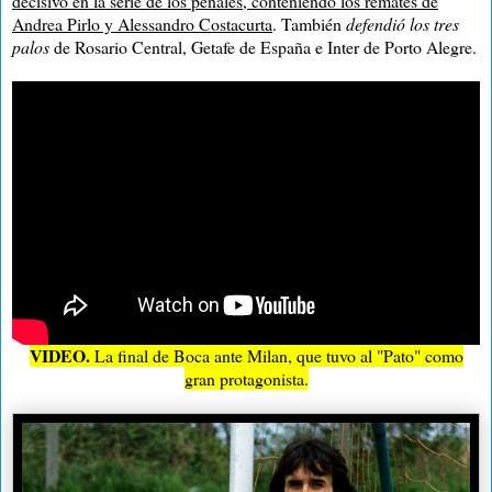
decisivo en la serie de los penales, conteniendo los remates de
Andrea Pirlo y Alessandro Costacurta
. También
defendió los tres
palos
de Rosario Central, Getafe de España e Inter de Porto Alegre.
VIDEO.
La final de Boca ante Milan, que tuvo al "Pato" como
gran protagonista.