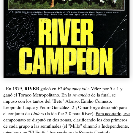
RIVER
- En 1979,
goleó en
El Monumental
a Vélez por 5 a 1 y
ganó el Torneo Metropolitano. En la
revancha
de la final, se
impuso con los tantos del "Beto" Alonso, Emilio Comisso,
Leopoldo Luque y Pedro González -2-; Omar Jorge descontó para
el conjunto de
Liniers
(la ida fue 2-0 para River).
Para acortarlo, ese
campeonato se disputó en dos zonas, clasificando los dos primeros
de cada grupo a las semifinales
(el "Millo" eliminó a Independiente,
mientras que "El Fortín" fue
verdugo
de Rosario Central).