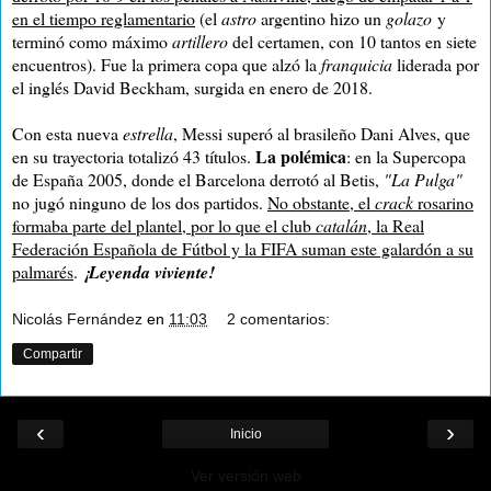
en el tiempo reglamentario
(el
astro
argentino hizo un
golazo
y
terminó como máximo
artillero
del certamen, con 10 tantos en siete
encuentros). Fue la primera copa que alzó la
franquicia
liderada por
el inglés David Beckham, surgida en enero de 2018.
Con esta nueva
estrella
, Messi superó al brasileño Dani Alves, que
La polémica
en su trayectoria totalizó 43 títulos.
: en la Supercopa
de España 2005, donde el Barcelona derrotó al Betis,
"La Pulga"
no jugó ninguno de los dos partidos.
No obstante, el
crack
rosarino
formaba parte del plantel, por lo que el club
catalán
, la Real
Federación Española de Fútbol y la FIFA suman este galardón a su
palmarés
.
¡Leyenda viviente!
Nicolás Fernández
en
11:03
2 comentarios:
Compartir
‹
›
Inicio
Ver versión web