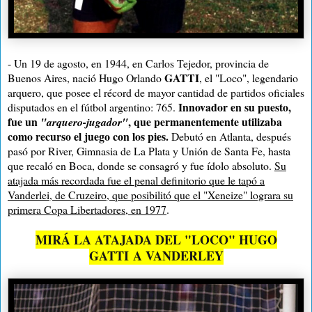
- Un 19 de agosto, en 1944, en Carlos Tejedor, provincia de
GATTI
Buenos Aires, nació Hugo Orlando
, el "Loco", legendario
arquero, que posee el récord de mayor cantidad de partidos oficiales
Innovador en su puesto,
disputados en el fútbol argentino: 765.
fue un
, que permanentemente utilizaba
"arquero-jugador"
como recurso el juego con los pies.
Debutó en Atlanta, después
pasó por River, Gimnasia de La Plata y Unión de Santa Fe, hasta
que recaló en Boca, donde se consagró y fue ídolo absoluto.
Su
atajada más recordada fue el penal definitorio que le tapó a
Vanderlei, de Cruzeiro, que posibilitó que el "Xeneize" lograra su
primera Copa Libertadores, en 1977
.
MIRÁ LA ATAJADA DEL "LOCO" HUGO
GATTI A VANDERLEY