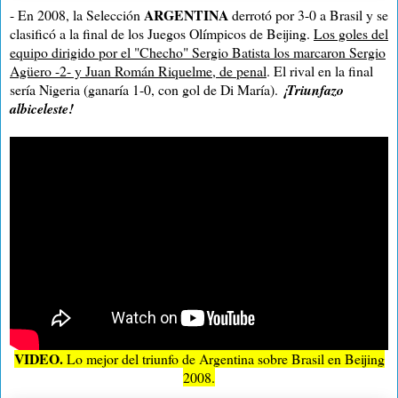
ARGENTINA
- En 2008, la Selección
derrotó por 3-0 a Brasil y se
clasificó a la final de los Juegos Olímpicos de Beijing.
Los goles del
equipo dirigido por el "Checho" Sergio Batista los marcaron Sergio
Agüero -2- y Juan Román Riquelme, de penal
. El rival en la final
sería Nigeria (ganaría 1-0, con gol de Di María).
¡Triunfazo
albiceleste!
VIDEO.
Lo mejor del triunfo de Argentina sobre Brasil en Beijing
2008.