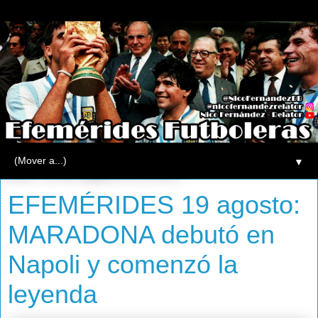
▼
lunes, 19 de agosto de 2013
EFEMÉRIDES 19 agosto:
MARADONA debutó en
Napoli y comenzó la
leyenda