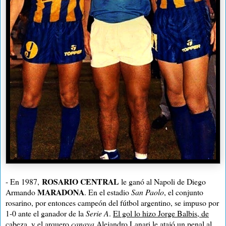
ROSARIO CENTRAL
- En 1987,
le ganó al Napoli de Diego
MARADONA
Armando
. En el estadio
San Paolo
, el conjunto
rosarino, por entonces campeón del fútbol argentino, se impuso por
1-0 ante el ganador de la
Serie A
.
El gol lo hizo Jorge Balbis, de
cabeza, y el arquero
canaya
Alejandro Lanari le atajó un penal al