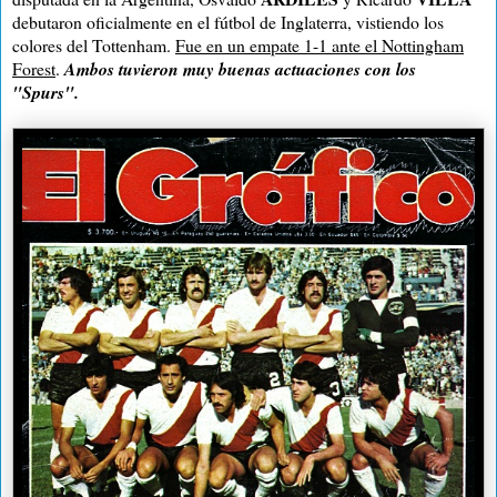
debutaron oficialmente en el fútbol de Inglaterra, vistiendo los
colores del Tottenham.
Fue en un empate 1-1 ante el Nottingham
Forest
.
Ambos tuvieron muy buenas actuaciones con los
"Spurs".