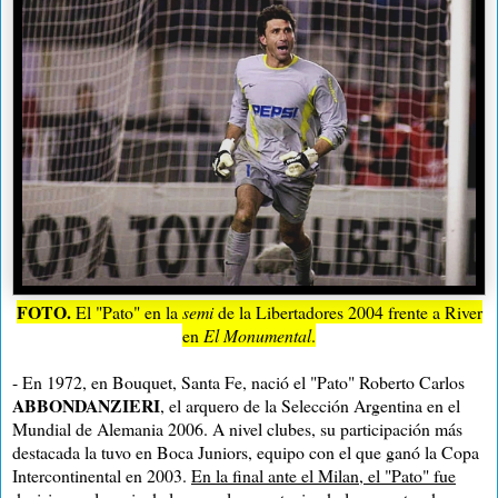
FOTO.
El "Pato" en la
semi
de la Libertadores 2004 frente a River
en
El Monumental
.
- En 1972, en Bouquet, Santa Fe, nació el "Pato" Roberto Carlos
ABBONDANZIERI
, el arquero de la Selección Argentina en el
Mundial de Alemania 2006. A nivel clubes, su participación más
destacada la tuvo en Boca Juniors, equipo con el que ganó la Copa
Intercontinental en 2003.
En la final ante el Milan, el "Pato" fue