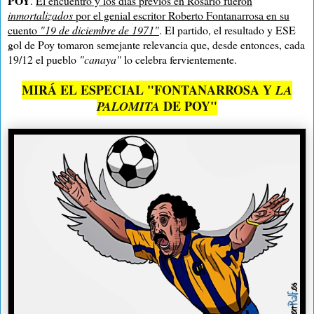
POY
.
El encuentro y los días previos en Rosario fueron
inmortalizados
por el genial escritor Roberto Fontanarrosa en su
cuento
"19 de diciembre de 1971"
. El partido, el resultado y ESE
gol de Poy tomaron semejante relevancia que, desde entonces, cada
19/12 el pueblo
"canaya"
lo celebra fervientemente.
MIRÁ EL ESPECIAL "FONTANARROSA Y
LA
DE POY"
PALOMITA