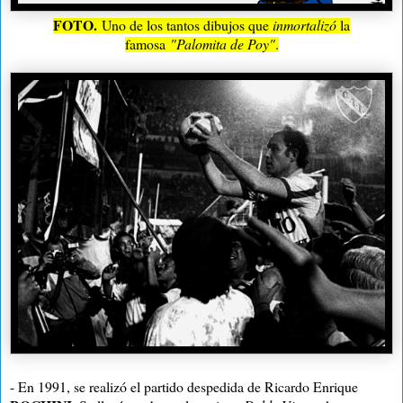
FOTO.
Uno de los tantos dibujos que
inmortalizó
la
famosa
"Palomita
de Poy"
.
- En 1991, se realizó el partido despedida de Ricardo Enrique