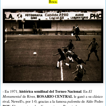
Boca.
histórica semifinal del Torneo Nacional
- En 1971,
. En
El
ROSARIO CENTRAL
Monumental
de River,
le ganó a su clásico
rival, Newell's, por 1-0, gracias a la famosa
palomita
de Aldo
Pedro