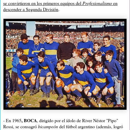
se convirtieron en los primeros equipos del
Profesionalismo
en
descender a Segunda División
.
, BOCA
- En 1965
, dirigido por el ídolo de River Néstor "Pipo"
Rossi, se consagró
bicampeón
del fútbol argentino (además, logró