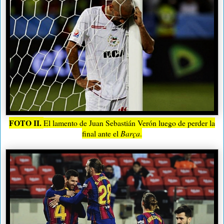
FOTO II.
El lamento de Juan Sebastián Verón luego de perder la
final ante el
Barça
.