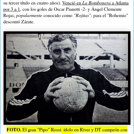
su tercer título en cuatro años).
Venció en
La Bombonera
a Atlanta
por 3 a 1
, con los goles de Oscar Pianetti -2- y Ángel Clemente
Rojas,
popularmente
conocido como
"Rojitas"
; para el "Bohemio"
descontó Zárate.
FOTO.
El gran "Pipo" Rossi: ídolo en River y DT campeón con