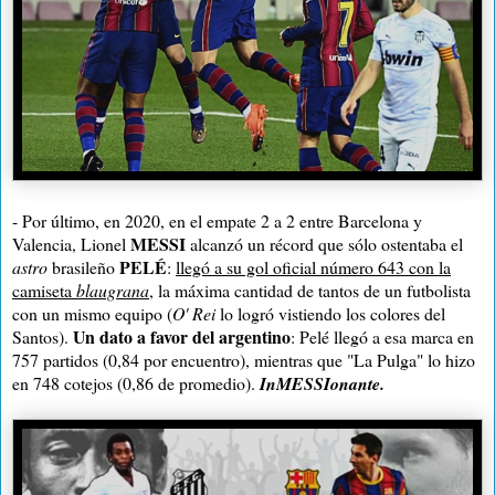
- Por último, en 2020, en el empate 2 a 2 entre Barcelona y
MESSI
Valencia, Lionel
alcanzó un récord que sólo ostentaba el
PELÉ
astro
brasileño
:
llegó a su gol oficial número 643 con la
camiseta
blaugrana
, la máxima cantidad de tantos de un futbolista
con un mismo equipo (
O' Rei
lo logró vistiendo los colores del
Un dato a favor del argentino
Santos).
: Pelé llegó a esa marca en
757 partidos (0,84 por encuentro), mientras que "La Pulga" lo hizo
en 748 cotejos (0,86 de promedio).
InMESSIonante.