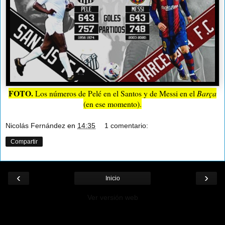
FOTO.
Los números de Pelé en el Santos y de Messi en el
Barça
(en ese momento).
Nicolás Fernández
en
14:35
1 comentario:
Compartir
‹
›
Inicio
Ver versión web
¡Ayudá al Blog!