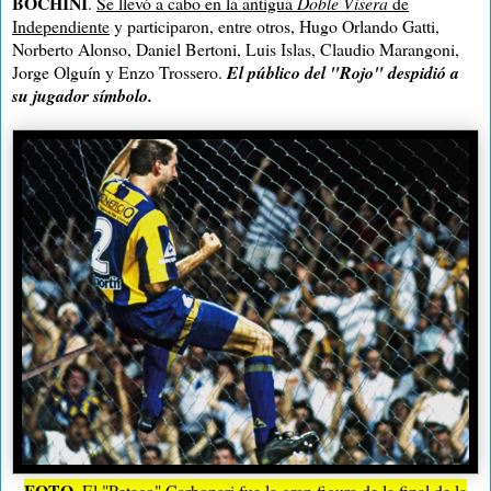
BOCHINI
.
Se llevó a cabo en la antigua
Doble Visera
de
Independiente
y participaron, entre otros, Hugo Orlando Gatti,
Norberto Alonso, Daniel Bertoni, Luis Islas, Claudio Marangoni,
Jorge Olguín y Enzo Trossero.
El público del "Rojo" despidió a
su jugador símbolo.
FOTO.
El "Petaco" Carbonari fue la gran figura de la final de la