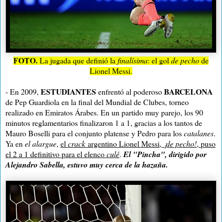
FOTO.
La jugada que definió la
finalísima
: el gol
de pecho
de
Lionel Messi.
ESTUDIANTES
BARCELONA
- En 2009,
enfrentó al poderoso
de Pep Guardiola en la final del
Mundial de Clubes
, torneo
realizado en Emiratos Árabes. En un partido muy parejo, los 90
minutos reglamentarios finalizaron 1 a 1, gracias a los tantos de
Mauro Boselli para el conjunto platense y Pedro para los
catalanes
.
Ya en
el alargue
,
el
crack
argentino Lionel Messi,
¡de pecho!
, puso
el 2 a 1 definitivo para el elenco
culé
.
El "Pincha", dirigido por
Alejandro Sabella, estuvo muy cerca de la hazaña.