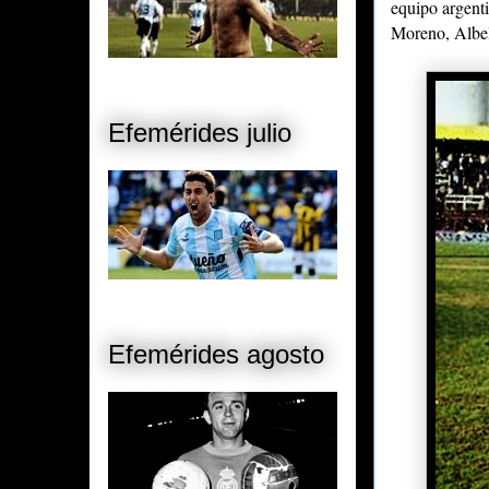
equipo argent
Moreno, Albell
Efemérides julio
Efemérides agosto