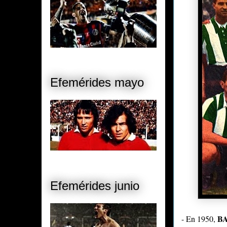
Efemérides mayo
Efemérides junio
B
- En 1950,