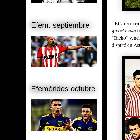
- El 7 de may
Efem. septiembre
guardavalla
f
"Bicho" venció
disputó en As
Efemérides octubre