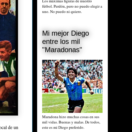
Los máximas figuras de nuestro
fútbol. Perdón, pero no puedo elegir a
uno. No puedo ni quiero.
Mi mejor Diego
entre los mil
"Maradonas"
Maradona hizo muchas cosas en sus
mil vidas. Buenas y malas. De todos,
ocal de un
este es mi Diego preferido.