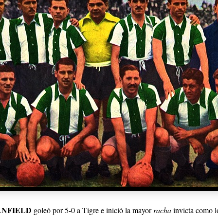
ANFIELD
goleó por 5-0 a Tigre e inició la mayor
racha
invicta como l