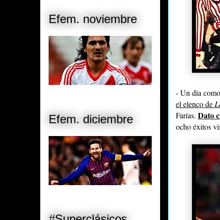
Efem. noviembre
- Un día como
el elenco de
L
Dato c
Farías.
Efem. diciembre
ocho éxitos vi
#Superclásicos