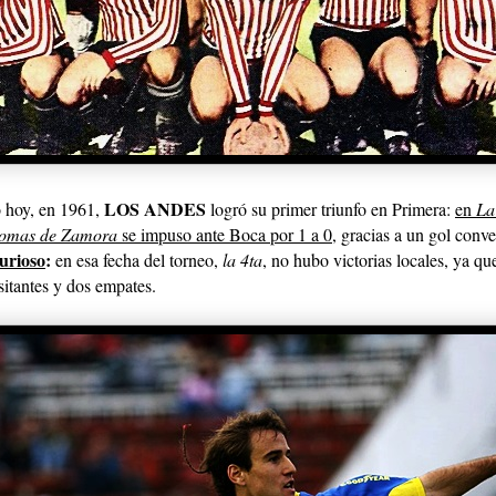
LOS ANDES
 hoy, en 1961,
logró su primer triunfo en Primera:
en
La
omas de Zamora
se impuso ante Boca por 1 a 0
, gracias a un gol conve
urioso
:
en esa fecha del torneo,
la 4ta
, no hubo victorias locales, ya qu
sitantes y dos empates.