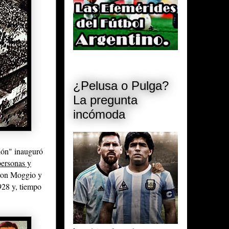
¿Pelusa o Pulga?
La pregunta
incómoda
clón" inauguró
personas y
caron Moggio y
928 y, tiempo