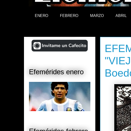
ENERO
FEBRERO
MARZO
ABRIL
¡Ayudá al Blog!
miércoles,
EFEM
"VIE
Boed
Efemérides enero