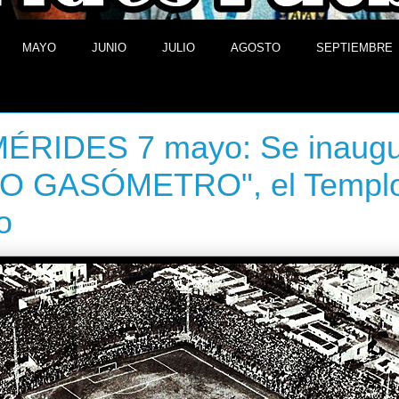
MAYO
JUNIO
JULIO
AGOSTO
SEPTIEMBRE
 7 de mayo de 2014
ÉRIDES 7 mayo: Se inaugu
JO GASÓMETRO", el Templ
o