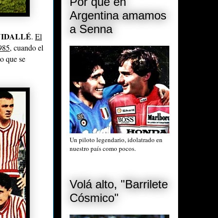
Por qué en
Argentina amamos
a Senna
VIDALLÉ
.
El
1985
, cuando el
io que se
Un piloto legendario, idolatrado en
nuestro país como pocos.
Volá alto, "Barrilete
Cósmico"