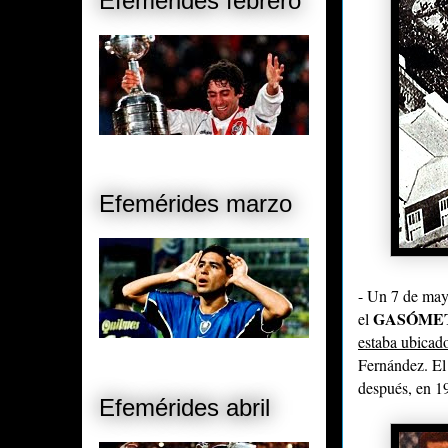
Efemérides febrero
Efemérides marzo
- Un 7 de mayo
GASÓME
el
estaba ubicad
Fernández. El 
después, en 19
Efemérides abril