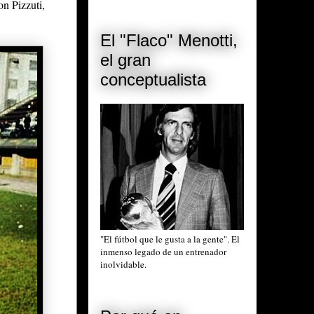
on Pizzuti,
El "Flaco" Menotti,
el gran
conceptualista
"El fútbol que le gusta a la gente". El
inmenso legado de un entrenador
inolvidable.