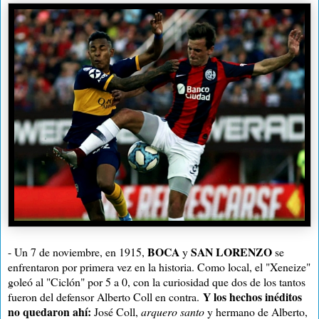
BOCA
SAN LORENZO
- Un 7 de noviembre, en 1915,
y
se
enfrentaron por primera vez en la historia. Como local, el "Xeneize"
goleó al "Ciclón" por 5 a 0, con la curiosidad que dos de los tantos
Y los hechos inéditos
fueron del defensor Alberto Coll en contra.
no quedaron ahí:
José Coll,
arquero santo
y hermano de Alberto,