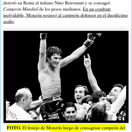
derrotó en Roma al italiano Nino Benvenuti y se consagró
Campeón Mundial
de los pesos medianos.
En un combate
inolvidable, Monzón
noqueó
al campeón defensor en el duodécimo
asalto
.
FOTO.
El festejo de Monzón luego de consagrase campeón del