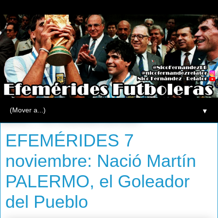
▼
jueves, 7 de noviembre de 2013
EFEMÉRIDES 7
noviembre: Nació Martín
PALERMO, el Goleador
del Pueblo