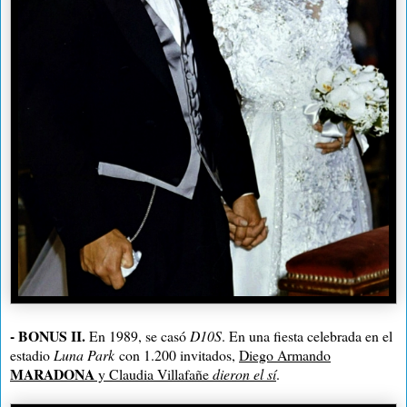
- BONUS II.
En 1989, se casó
D10S
. En una fiesta celebrada en el
estadio
Luna Park
con 1.200 invitados,
Diego Armando
MARADONA
y Claudia Villafañe
dieron el sí
.