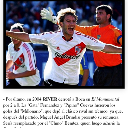
RIVER
- Por último, en 2004
derrotó a Boca en
El Monumental
por 2 a 0. La "Gata" Fernández y "Pipino" Cuevas hicieron los
goles del "Millonario", que
dejó al clásico rival sin técnico, ya que,
después del partido, Miguel Ángel Brindisi presentó su renuncia
.
Sería reemplazado por el "Chino" Benítez, quien luego
alzaría
la