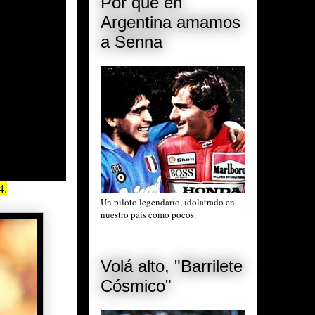
Por qué en
Argentina amamos
a Senna
4.
Un piloto legendario, idolatrado en
nuestro país como pocos.
Volá alto, "Barrilete
Cósmico"