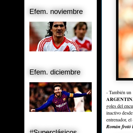
Efem. noviembre
Efem. diciembre
- También un 1
ARGENTIN
goles del enc
inactivo desde
entrenador, el
Román frotó 
#Superclásicos