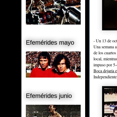
- Un 13 de oc
Efemérides mayo
Una semana a
de los cuartos 
local
, mientra
impuso por 5-
Boca dejaría e
Independiente
Efemérides junio