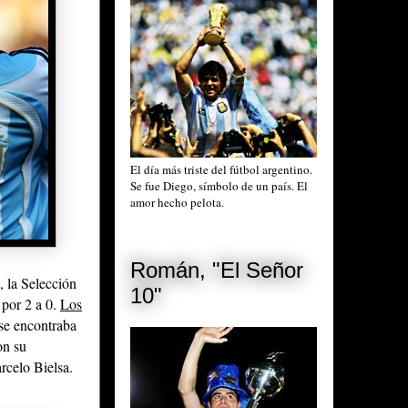
El día más triste del fútbol argentino.
Se fue Diego, símbolo de un país. El
amor hecho pelota.
Román, "El Señor
, la Selección
10"
 por 2 a 0.
Los
 se encontraba
on su
rcelo Bielsa.