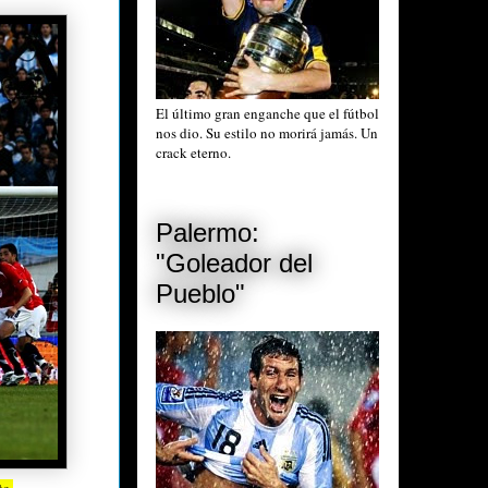
El último gran enganche que el fútbol
nos dio. Su estilo no morirá jamás. Un
crack eterno.
Palermo:
"Goleador del
Pueblo"
te
.