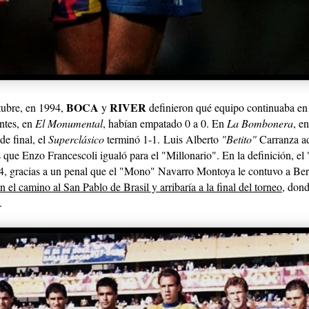
BOCA
RIVER
tubre, en 1994,
y
definieron qué equipo continuaba en
ntes, en
El Monumental
, habían empatado 0 a 0. En
La Bombonera
, e
de final, el
Superclásico
terminó 1-1.
Luis Alberto
"Betito"
Carranza ad
s que Enzo Francescoli igualó para el "Millonario". En la definición, el
4, gracias a un
penal que el "Mono" Navarro Montoya le contuvo a Ber
n el camino al San Pablo de Brasil y arribaría a la final del torneo
, dond
.