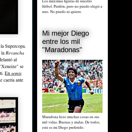
Los máximas figuras de nuestro
fútbol. Perdón, pero no puedo elegir a
uno. No puedo ni quiero.
Mi mejor Diego
entre los mil
 la Supercopa.
"Maradonas"
n la
Revancha
elantó al
 "Xeneize" se
ti
.
En
semis
e caería ante
Maradona hizo muchas cosas en sus
mil vidas. Buenas y malas. De todos,
este es mi Diego preferido.