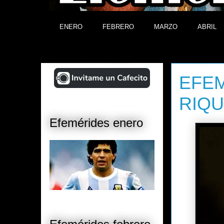
ENERO
FEBRERO
MARZO
ABRIL
¡Ayudá al Blog!
domingo, 1
EFEM
RIQUE
Efemérides enero