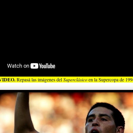
VIDEO.
Repasá las imágenes del
Superclásico
en la Supercopa de 199