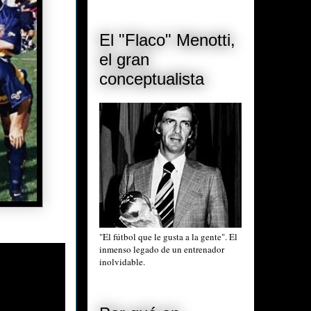
El "Flaco" Menotti,
el gran
conceptualista
"El fútbol que le gusta a la gente". El
inmenso legado de un entrenador
inolvidable.