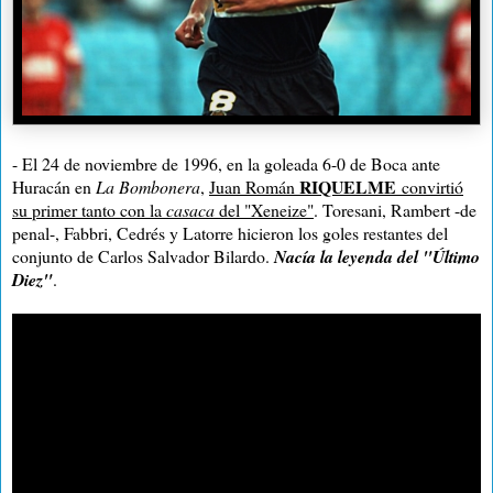
- El 24 de noviembre de 1996, en la goleada 6-0 de Boca ante
RIQUELME
Huracán en
La Bombonera
,
Juan Román
convirtió
su primer tanto con la
casaca
del "Xeneize"
. Toresani, Rambert -de
penal-, Fabbri, Cedrés y Latorre hicieron los goles restantes del
conjunto de Carlos Salvador Bilardo.
Nacía la leyenda del "Último
Diez"
.