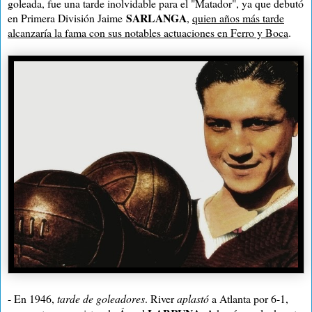
goleada, fue una tarde inolvidable para el "Matador", ya que debutó
SARLANGA
en Primera División Jaime
,
quien años más tarde
alcanzaría la fama con sus notables actuaciones en Ferro y Boca
.
- En 1946,
tarde de goleadores
. River
aplastó
a Atlanta por 6-1,