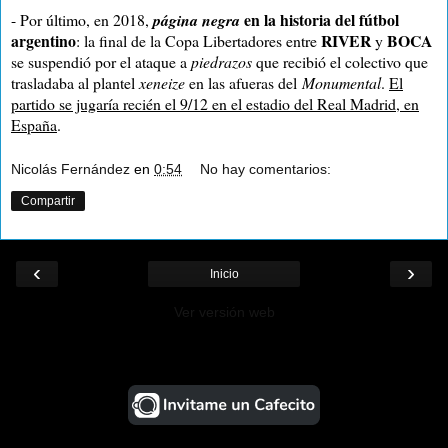
en la historia del fútbol
- Por último, en 2018,
página negra
argentino
RIVER
BOCA
: la final de la Copa Libertadores entre
y
se suspendió por el ataque a
piedrazos
que recibió el colectivo que
trasladaba al plantel
xeneize
en las afueras del
Monumental
.
El
partido se jugaría recién el 9/12 en el estadio del Real Madrid, en
España
.
Nicolás Fernández
en
0:54
No hay comentarios:
Compartir
‹
›
Inicio
Ver versión web
¡Ayudá al Blog!