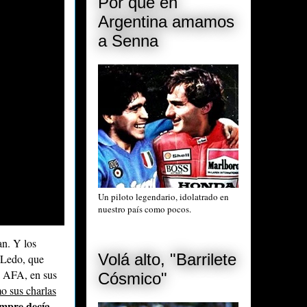
Por qué en
Argentina amamos
a Senna
Un piloto legendario, idolatrado en
nuestro país como pocos.
an. Y los
Volá alto, "Barrilete
r Ledo, que
a AFA, en sus
Cósmico"
o sus charlas
empre decía