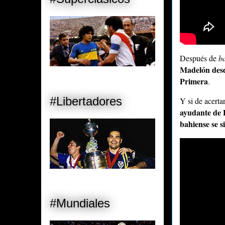
Después de
b
Madelón desde
Primera
.
#Libertadores
Y si de acerta
ayudante de F
bahiense se s
#Mundiales