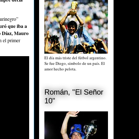
Aurinegro”
ró que iba a
o Díaz, Mauro
n el primer
El día más triste del fútbol argentino.
Se fue Diego, símbolo de un país. El
amor hecho pelota.
Román, "El Señor
10"