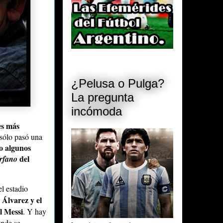
¿Pelusa o Pulga?
La pregunta
incómoda
es más
 sólo pasó una
o algunos
del
rfano
l estadio
 Álvarez y el
 Messi
. Y hay
onde se