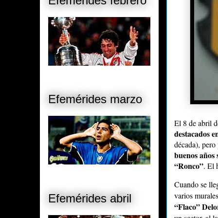
Efemérides febrero
Efemérides marzo
El 8 de abril
destacados en
década), pero
buenos años s
“Ronco”
. El
Cuando se lle
varios murales
Efemérides abril
“Flaco” Delo
un sector, al 