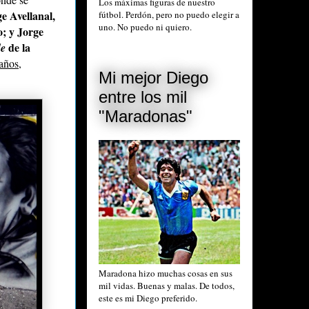
Los máximas figuras de nuestro
e Avellanal,
fútbol. Perdón, pero no puedo elegir a
uno. No puedo ni quiero.
o; y Jorge
de la
de
años,
Mi mejor Diego
entre los mil
"Maradonas"
Maradona hizo muchas cosas en sus
mil vidas. Buenas y malas. De todos,
este es mi Diego preferido.