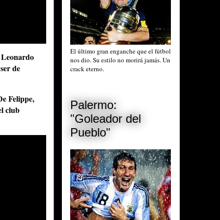
El último gran enganche que el fútbol
 Leonardo
nos dio. Su estilo no morirá jamás. Un
 ser de
crack eterno.
e Felippe,
Palermo:
el club
"Goleador del
Pueblo"