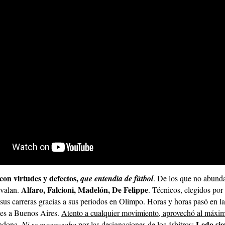
con virtudes y defectos,
que entendía de fútbol
. De los que no abund
Alfaro, Falcioni, Madelón, De Felippe
avalan.
. Técnicos, elegidos po
sus carreras gracias a sus periodos en Olimpo. Horas y horas pasó en l
jes a Buenos Aires.
Atento a cualquier movimiento, aprovechó al máxim
Ledo si
ondona
.
Ni se mosqueaba
por las designaciones de los árbitros;