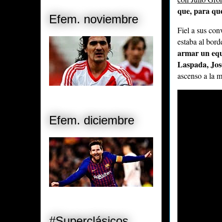
que, para que
Efem. noviembre
Fiel a sus con
estaba al bor
armar un equ
Laspada, Jos
ascenso a la 
Efem. diciembre
#Superclásicos