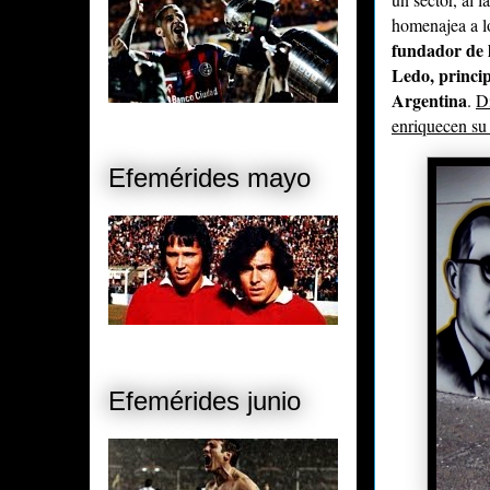
homenajea a lo
fundador de l
Ledo, princip
Argentina
.
Di
enriquecen su
Efemérides mayo
Efemérides junio