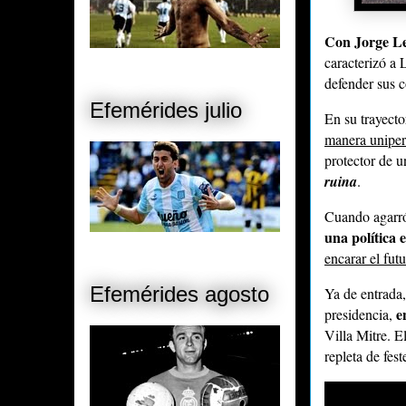
Con Jorge Le
caracterizó a 
defender sus c
Efemérides julio
En su trayecto
manera uniper
protector de 
ruina
.
Cuando agarró 
una política 
encarar el fu
Efemérides agosto
Ya de entrada,
e
presidencia,
Villa Mitre. El
repleta de fest