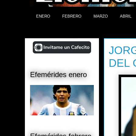
ENERO
FEBRERO
MARZO
ABRIL
¡Ayudá al Blog!
jueves, 8 d
JORG
DEL 
Efemérides enero