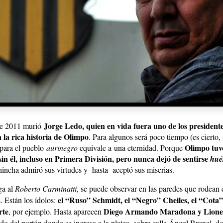
Jorge Ledo, quien en vida fuera uno de los president
 de 2011 murió
 la rica historia de Olimpo
. Para algunos será poco tiempo (es cierto,
Olimpo tuv
 para el pueblo
aurinegro
equivale a una eternidad. Porque
in él, incluso en Primera División, pero nunca dejó de sentirse
hué
 hincha admiró sus virtudes y -hasta- aceptó sus miserias.
ga al
Roberto Carminatti
,
se puede observar en las paredes que rodean e
el “Ruso” Schmidt, el “Negro” Cheiles, el “Cota”
. Están los ídolos:
rte
Diego Armando Maradona y Lionel
, por ejemplo. Hasta aparecen
lado del portón donde se ingresa a la platea, sobre calle Ángel Brunel, d