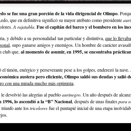
do se fue una gran porción de la vida dirigencial de Olimpo
. Porqu
Ledo, que en definitiva significó su mayor atributo como presidente
aur
Fue el capitán del barco y el bombero en los inc
olores.
A rajatabla
.
ria, y debido a su
personalidad
tan particular y distintiva,
que lo llevab
sonal
, supo ganarse amigos y enemigos. Un hombre de carácter avasall
al momento de asumir, en 1995, se encontraba práctic
un club que,
el timón, enérgico y perseverante pese a los golpes, enderezó la nave.
económica austera pero eficiente, Olimpo saldó sus deudas y salió d
turo con una mirada mucho más optimista
.
 le devolvió las alegrías al pueblo
aurinegro
. Un año después de alcanz
n 1996, lo ascendió a la “B” Nacional
, después de unas finales
para el
 triunfo ante los
tricolores
fue el puntapié inicial de una etapa inolvidab
ejos.