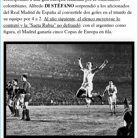
DI STÉFANO
colombiano, Alfredo
sorprendió a los aficionados
del Real Madrid de España al convertirle dos goles en el triunfo de
su equipo
por
4 a 2
.
Al año siguiente, el elenco
merengue
lo
contrató y la "Saeta Rubia" no defraudó
: con el argentino como
figura, el Madrid ganaría cinco Copas de Europa en fila.