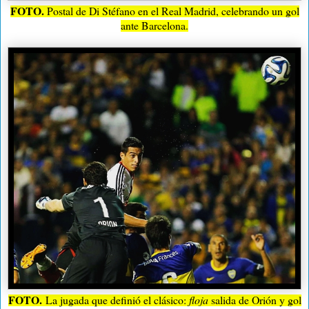
FOTO.
Postal de Di Stéfano en el Real Madrid, celebrando un gol
ante Barcelona.
FOTO.
La jugada que definió el clásico:
floja
salida de Orión y gol