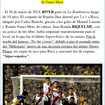
de Funes Mori.
RIVER
- El 30 de marzo de 2014,
ganó en
La Bombonera
luego
de 10 años. El conjunto de Ramón Díaz derrotó por 2 a 1 a Boca,
dirigido por Carlos Bianchi, gracias a los goles de Manuel Lanzini
RIQUELME
y Ramiro Funes Mori, de cabeza. Juan Román
, con
un
golazo
de tiro libre, había empatado transitoriamente para el
local, en lo que fue el último
Superclásico
de su carrera.
Fue la
noche del famoso
"No fue córner"
, debido a que el segundo tanto
del "Millonario" derivó de una decisión errónea del árbitro Néstor
Pitana
: era saque de arco para Boca y sancionó tiro de esquina.
"Súper-emotivo".