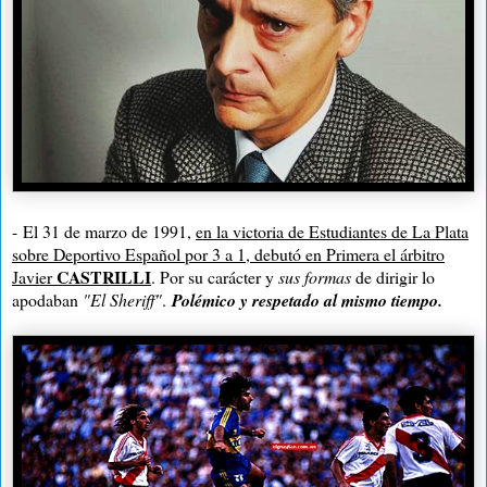
- El 31 de marzo de 1991,
en la victoria de Estudiantes de La Plata
sobre Deportivo Español por 3 a 1, debutó en Primera el árbitro
CASTRILLI
Javier
. Por su carácter y
sus formas
de dirigir lo
apodaban
"El Sheriff"
.
Polémico y respetado al mismo tiempo.