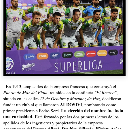
- En 1913, e
mpleados de la empresa francesa que construyó el
Puerto de Mar del Plata
, reunidos en la confitería
"El Recreo"
,
situada en las calles
12 de Octubre y Martínez de Hoz
, decidieron
ALDOSIVI
fundar un club al que llamaron
, nombrando como
La elección del nombre fue toda
primer presidente a Pedro Seré.
una curiosidad.
Está formado por las dos primeras letras de los
apellidos de los ingenieros y propietarios de la empresa
constructora del Puerto
:
Allard, Doulfus, Sillard y Wiriott.
Así se