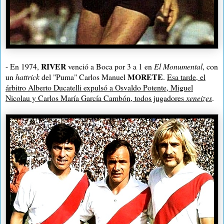
RIVER
- En 1974,
venció a Boca por 3 a 1 en
El Monumental
, con
MORETE
un
hattrick
del "Puma" Carlos Manuel
.
Esa tarde, el
árbitro Alberto Ducatelli expulsó a Osvaldo Potente, Miguel
Nicolau y Carlos María García Cambón, todos jugadores
xeneizes
.