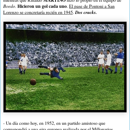
Hicieron un gol cada uno
Boedo
.
.
El pase de Pontoni a San
Lorenzo se concretaría recién en 1945
.
Dos cracks.
- Un día como hoy, en 1952, en un partido amistoso que
correspondió a una gira europea realizada por el Millonarios