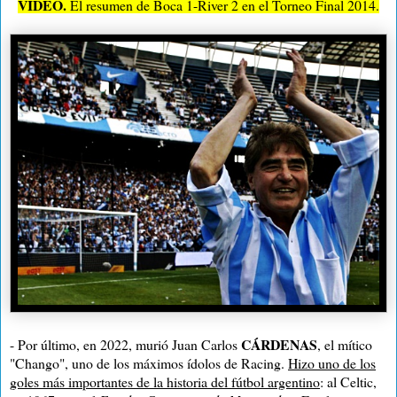
VIDEO.
El resumen de Boca 1-River 2 en el Torneo Final 2014.
CÁRDENAS
- Por último, en 2022, murió Juan Carlos
, el mítico
"Chango", uno de los máximos ídolos de Racing.
Hizo uno de los
goles más importantes de la historia del fútbol argentino
: al Celtic,