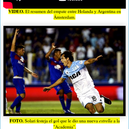
VIDEO.
El resumen del empate entre Holanda y Argentina en
Ámsterdam.
FOTO.
Solari festeja el gol que le dio una nueva
estrella
a la
"Academia".