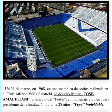
- Un 31 de marzo, en 1968, en una asamblea de socios realizada en
"JOSÉ
el Club Atlético Vélez Sarsfield,
se decidió llamar
AMALFITANI"
al estadio del "Fortín"
, en homenaje a quien fuera
presidente de la institución durante 28 años.
"Pepe" inolvidable.