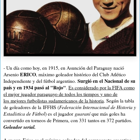
- Un día como hoy, en 1915, en Asunción del Paraguay nació
ERICO
Arsenio
, máximo goleador histórico del Club Atlético
Surgió en
el
Nacional
de su
Independiente y del fútbol argentino.
país y en 1934 pasó al "Rojo"
.
E
s considerado por la FIFA como
el mejor
jugador paraguayo de todos los tiempos
y uno de
los
mejores futbolistas sudamericanos de la historia
. Según la tabla
de goleadores de la
IFFHS (
Federación Internacional de Historia y
Estadística de Fútbol
) es
el jugador
guaraní
que más goles ha
convertido en torneos de Primera, con 331 tantos en 372 partidos.
Goleador serial.
A su vez,
Erico es el
máximo goleador
del campeonato argentino
,