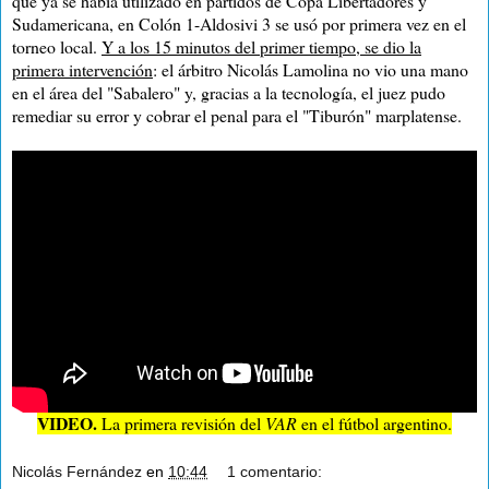
que ya se había utilizado en partidos de Copa Libertadores y
Sudamericana, en Colón 1-Aldosivi 3 se usó por primera vez en el
torneo local.
Y a los 15 minutos del primer tiempo, se dio la
primera intervención
: el árbitro Nicolás Lamolina no vio una mano
en el área del "Sabalero" y, gracias a la tecnología, el juez pudo
remediar su error y cobrar el penal para el "Tiburón" marplatense.
VIDEO.
La primera revisión del
VAR
en el fútbol argentino.
Nicolás Fernández
en
10:44
1 comentario: