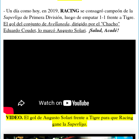
RACING
- Un día como hoy, en 2019,
se consagró campeón de la
Superliga
de Primera División, luego de empatar 1-1 frente a Tigre.
El gol del conjunto de
Avellaneda
, dirigido por el "Chacho"
Eduardo Coudet, lo marcó Augusto Solari
.
¡Salud, Acadé!
VIDEO.
El gol de Augusto Solari frente a Tigre para que Racing
gane la
Superliga
.