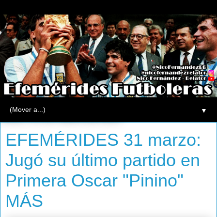
▼
lunes, 31 de marzo de 2014
EFEMÉRIDES 31 marzo:
Jugó su último partido en
Primera Oscar "Pinino"
MÁS