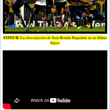
FOTO II.
La
obra maestra
de Juan Román Riquelme en su último
Súper
.