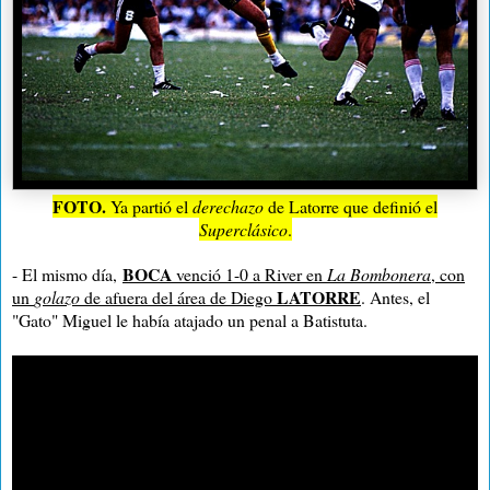
FOTO.
Ya partió el
derechazo
de Latorre que definió el
Superclásico
.
BOCA
- El mismo día,
venció 1-0 a River en
La Bombonera
, con
LATORRE
un
golazo
de afuera del área de Diego
. Antes, el
"Gato" Miguel le había atajado un penal a Batistuta.