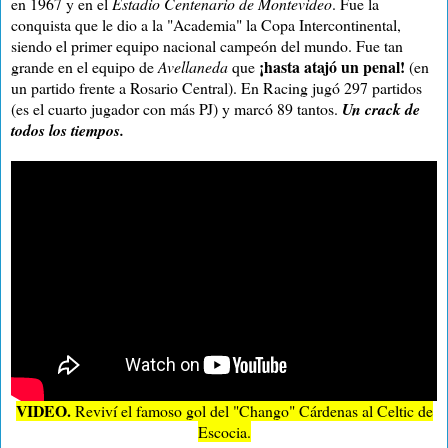
en 1967 y en el
Estadio Centenario de Montevideo
. Fue la
conquista que le dio a la "Academia" la Copa Intercontinental,
siendo el primer equipo nacional campeón del mundo. Fue tan
¡hasta atajó un penal!
grande en el equipo de
Avellaneda
que
(en
un partido frente a Rosario Central). En Racing jugó 297 partidos
(es el cuarto jugador con más PJ) y marcó 89 tantos.
Un crack de
todos los tiempos.
VIDEO.
Reviví el famoso gol del "Chango" Cárdenas al Celtic de
Escocia.