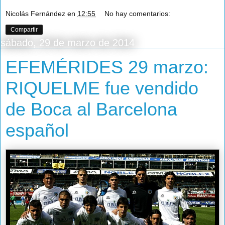
Nicolás Fernández
en
12:55
No hay comentarios:
Compartir
sábado, 29 de marzo de 2014
EFEMÉRIDES 29 marzo:
RIQUELME fue vendido
de Boca al Barcelona
español