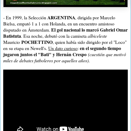
ARGENTINA
- En 1999, la Selección
, dirigida por Marcelo
Bielsa, empató 1 a 1 con Holanda, en un encuentro amistoso
El gol nacional lo marcó Gabriel Omar
disputado en Ámsterdam.
Batistuta
. Esa noche, debutó con la camiseta
albiceleste
POCHETTINO
Mauricio
, quien había sido dirigido por el "Loco"
en el segundo tiempo
en su etapa en Newell's.
Un dato curioso
:
jugaron juntos el "Bati" y Hernán Crespo
(cuestión que motivó
miles de debates futboleros por aquellos años)
.