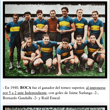
BOCA
- En 1940,
fue el ganador del torneo superior,
al imponerse
por 5 a 2 ante Independiente
, con goles de Jaime Sarlanga -2-,
Bernardo Gandulla -2- y Raúl Emeal.