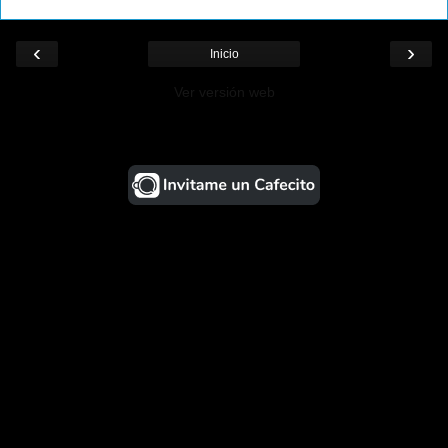
‹
›
Inicio
Ver versión web
¡Ayudá al Blog!