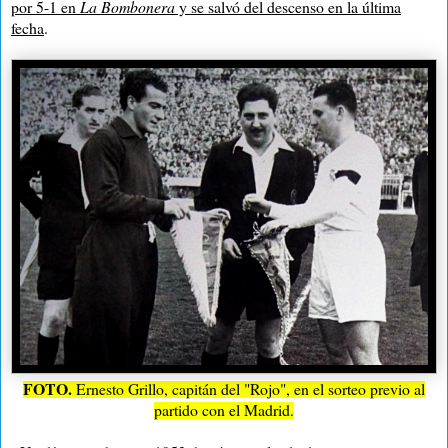
por 5-1 en
La Bombonera
y se salvó del descenso en la última
fecha
.
FOTO.
Ernesto Grillo, capitán del "Rojo", en el sorteo previo al
partido con el Madrid.