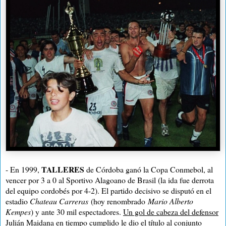
TALLERES
- En 1999,
de Córdoba ganó la Copa Conmebol, al
vencer por 3 a 0 al Sportivo Alagoano de Brasil (la ida fue derrota
del equipo cordobés por 4-2). El partido decisivo se disputó en el
estadio
Chateau Carreras
(hoy renombrado
Mario Alberto
Kempes
) y ante 30 mil espectadores.
Un gol de cabeza del defensor
Julián Maidana en tiempo cumplido le dio el título al conjunto