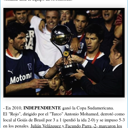
INDEPENDIENTE
- En 2010,
ganó la Copa Sudamericana.
El
"Rojo", dirigido por el "Turco" Antonio Mohamed, derrotó como
local al Goiás de Brasil por 3 a 1 (perdió la ida 2-0) y se impuso 5-3
en los penales.
Julián Velázquez y Facundo Parra -2- marcaron los