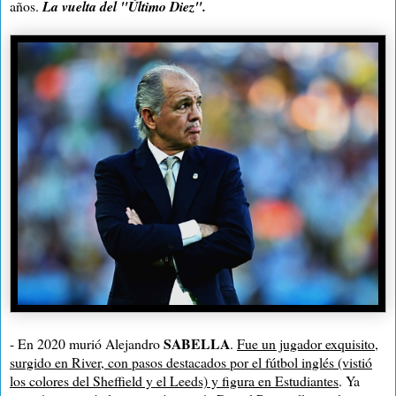
años.
La vuelta del "Último Diez".
SABELLA
- En 2020 murió Alejandro
.
Fue un jugador exquisito,
surgido en River, con pasos destacados por el fútbol inglés (vistió
los colores del Sheffield y el Leeds) y figura en Estudiantes
. Ya