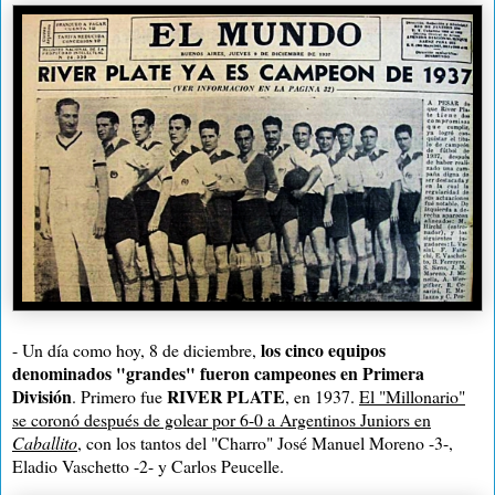
los cinco equipos
- Un día como hoy, 8 de diciembre,
denominados "grandes" fueron campeones en Primera
División
RIVER PLATE
. Primero fue
, en 1937.
El "Millonario"
se coronó después de golear por 6-0 a Argentinos Juniors en
Caballito
, con los tantos del "Charro" José Manuel Moreno -3-,
Eladio Vaschetto -2- y Carlos Peucelle.