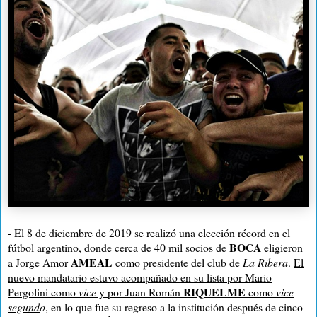
- El 8 de diciembre de 2019 se realizó una elección récord en el
BOCA
fútbol argentino, donde cerca de 40 mil socios de
eligieron
AMEAL
a Jorge Amor
como presidente del club de
La Ribera
.
El
nuevo mandatario estuvo acompañado en su lista por Mario
RIQUELME
Pergolini como
vice
y por Juan Román
como
vice
segund
o
, en lo que fue su regreso a la institución después de cinco