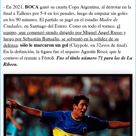
BOCA
- En 2021,
ganó su cuarta Copa Argentina, al derrotar en la
final a Talleres por 5-4 en los penales, luego de empatar sin goles
en los 90 minutos. El partido se jugó en el estadio
Madre de
Ciudades
, en Santiago del Estero. Como en todo el torneo,
el
equipo, que comenzó siendo dirigido por Miguel Ángel Russo y
luego por Sebastián Battaglia, se solventó en la solidez de su
sólo le marcaron un gol
defensa
:
(Claypole, en 32avos de final).
En la definición, la figura fue el arquero Agustín Rossi, que le
contuvo el remate a Fértoli.
Fue el título número 71 para los de La
Ribera.