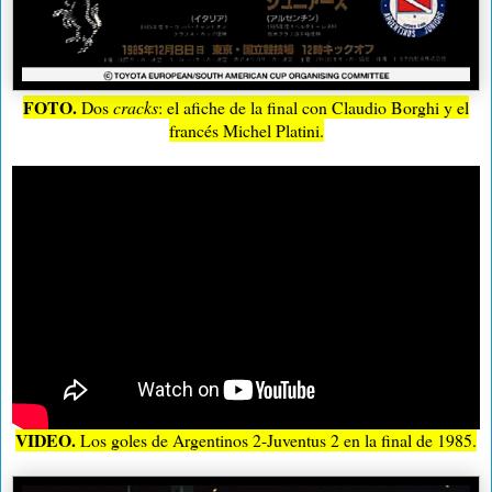
FOTO.
Dos
cracks
: el afiche de la final con Claudio Borghi y el
francés Michel Platini.
VIDEO.
Los goles de Argentinos 2-Juventus 2 en la final de 1985.