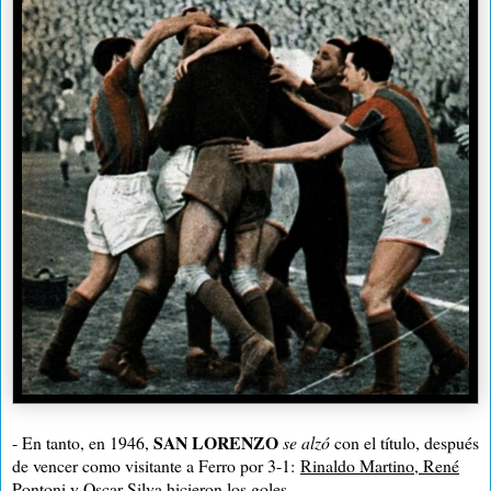
SAN LORENZO
- En tanto, en 1946,
se alzó
con el título, después
de vencer como visitante a Ferro por 3-1:
Rinaldo Martino, René
Pontoni y Oscar Silva hicieron los goles
.