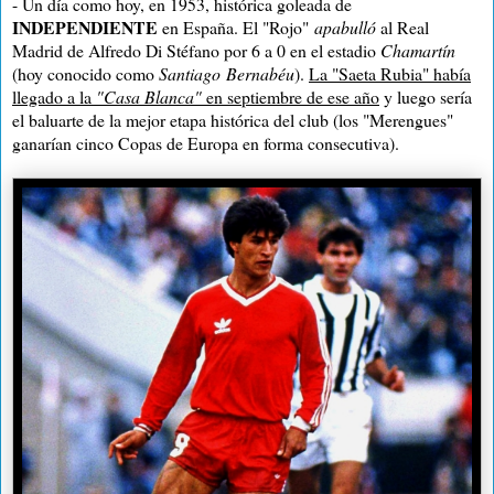
- Un día como hoy, en 1953, histórica goleada de
INDEPENDIENTE
en España. El "Rojo"
apabulló
al Real
Madrid de Alfredo Di Stéfano por 6 a 0 en el estadio
Chamartín
(hoy conocido como
Santiago Bernabéu
).
La "Saeta Rubia" había
llegado a la
"Casa Blanca"
en septiembre de ese año
y luego sería
el baluarte de la mejor etapa histórica del club (los "Merengues"
ganarían cinco Copas de Europa en forma consecutiva).