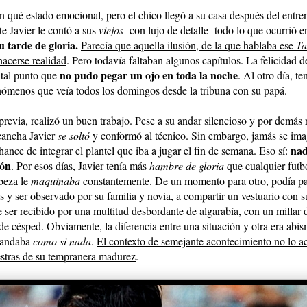
 qué estado emocional, pero el chico llegó a su casa después del entre
e Javier le contó a sus
viejos
-con lujo de detalle- todo lo que ocurrió e
u tarde de gloria.
Parecía que aquella ilusión, de la que hablaba ese
T
a
acerse realidad
. Pero todavía faltaban algunos capítulos. La felicidad d
no pudo pegar un ojo en toda la noche
 tal punto que
. Al otro día, te
enómenos que veía todos los domingos desde la tribuna con su papá.
revia, realizó un buen trabajo. Pese a su andar silencioso y por demás 
cancha Javier
se soltó
y conformó al técnico. Sin embargo, jamás se im
nad
hance de integrar el plantel que iba a jugar el fin de semana. Eso sí:
ión
. Por esos días, Javier tenía más
hambre de gloria
que cualquier futbo
beza le
maquinaba
constantemente. De un momento para otro, podía pa
 y ser observado por su familia y novia, a compartir un vestuario con s
 ser recibido por una multitud desbordante de algarabía, con un millar
de césped. Obviamente, la diferencia entre una situación y otra era abism
o andaba
como si nada
.
El contexto de semejante acontecimiento no lo ac
estras de su tempranera madurez
.