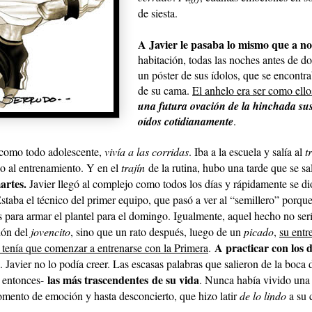
de siesta.
A Javier le pasaba lo mismo que a no
habitación, todas las noches antes de d
un póster de sus ídolos, que se encontra
de su cama.
El anhelo era ser como ello
una futura ovación de la hinchada su
oídos c
otidianamente
.
como todo adolescente,
vivía a las corridas
. Iba a la escuela y salía al
t
no al entrenamiento. Y en el
trajín
de la rutina, hubo una tarde que se sa
artes.
Javier llegó al complejo como todos los días y rápidamente se d
staba el técnico del primer equipo, que pasó a ver al “semillero” porqu
 para armar el plantel para el domingo. Igualmente, aquel hecho no ser
ión del
jovencito
, sino que un rato después, luego de un
picado
,
su entr
A practicar con los d
tenía que comenzar a entrenarse con la Primera
.
. Javier no lo podía creer. Las escasas palabras que salieron de la boca 
las más
trascendentes
de su vida
e entonces-
. Nunca había vivido una 
omento de emoción y hasta desconcierto, que hizo latir
de lo lindo
a su 