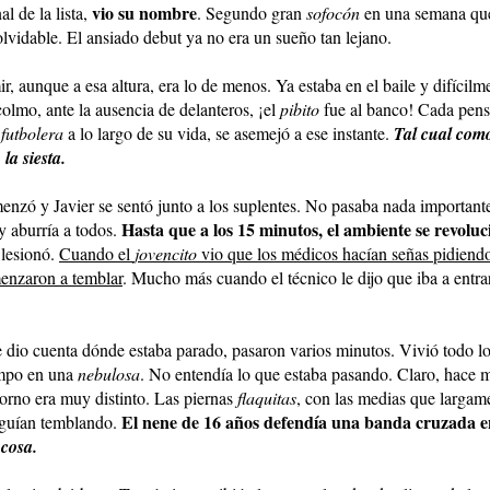
vio su nombre
al de la lista,
. Segundo gran
sofocón
en una semana q
lvidable. El ansiado debut ya no era un sueño tan lejano.
r, aunque a esa altura, era lo de menos. Ya estaba en el baile y difícilme
colmo, ante la ausencia de delanteros, ¡el
pibito
fue al banco! Cada pen
n
futbolera
a lo largo de su vida, se asemejó a ese instante.
Tal cual como
la siesta.
enzó y Javier se sentó junto a los suplentes. No pasaba nada importante
Hasta que a los 15 minutos, el ambiente se revolu
y aburría a todos.
lesionó.
Cuando el
jovencito
vio que los médicos hacían señas pidiendo
menzaron a temblar
. Mucho más cuando el técnico le dijo que iba a entrar
e dio cuenta dónde estaba parado, pasaron varios minutos. Vivió todo 
empo en una
nebulosa
. No entendía lo que estaba pasando. Claro, hace 
orno era muy distinto. Las piernas
flaquitas
, con las medias que largam
El nene de 16 años defendía una banda cruzada e
seguían temblando.
 cosa.