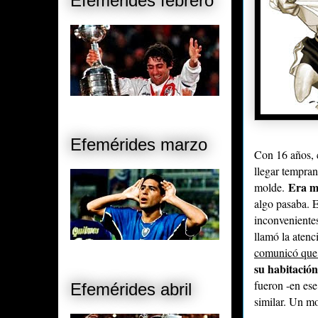
Efemérides febrero
Efemérides marzo
Con 16 años, 
llegar tempra
Era m
molde.
algo pasaba. E
inconvenientes
llamó la atenc
comunicó que 
su habitación
fueron -en es
Efemérides abril
similar. Un m