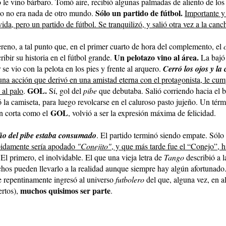
 le vino bárbaro. Tomó aire, recibió algunas palmadas de aliento de lo
Sólo un partido de fútbol.
abo no era nada de otro mundo.
Importante y
ida, pero un partido de fútbol. Se tranquilizó, y salió otra vez a la canc
eno, a tal punto que, en el primer cuarto de hora del complemento, el
Un pelotazo vino al área.
ibir su historia en el fútbol grande.
La bajó 
 se vio con la pelota en los pies y frente al arquero.
Cerró los ojos y la 
una acción que derivó en una amistad eterna con el protagonista, le cum
GOL.
a
al palo
.
Sí, gol del
pibe
que debutaba. Salió corriendo hacia el 
ó la camiseta, para luego revolcarse en el caluroso pasto jujeño. Un térm
GOL
an corta como el
, volvió a ser la expresión máxima de felicidad.
ño del pibe estaba consumado
. El partido terminó siendo empate. Sólo 
ápidamente sería apodado
"Conejito"
, y que más tarde fue el “Conejo”, h
 El primero, el inolvidable. El que una vieja letra de
Tango
describió a l
hos pueden llevarlo a la realidad aunque siempre hay algún afortunad
e repentinamente ingresó al universo
futbolero
del que, alguna vez, en al
muchos quisimos ser parte
ertos),
.