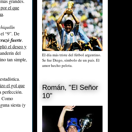
s más grandes.
 por el que
ha
.
chiquilín
el “9”. De
cruzó fuerte
.
plió el deseo y
banderín del
El día más triste del fútbol argentino.
ino tan simple,
Se fue Diego, símbolo de un país. El
amor hecho pelota.
estadística.
izo el gol que
Román, "El Señor
a perfección.
10"
o. Como
guna siesta (y