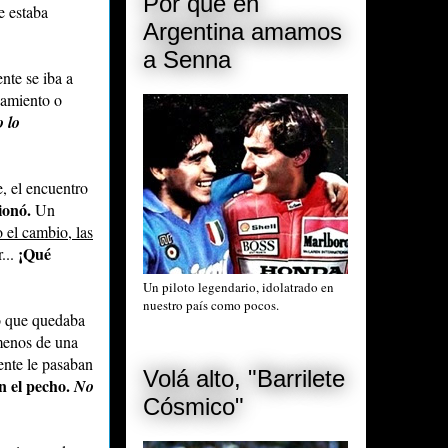
Por qué en
ue
estaba
Argentina amamos
a Senna
nte se iba a
samiento o
 lo
, el encuentro
cionó.
Un
 el cambio, las
¡Qué
...
Un piloto legendario, idolatrado en
nuestro país como pocos.
lo que quedaba
menos de una
ente le pasaban
Volá alto, "Barrilete
n el pecho.
No
Cósmico"