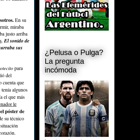
sotros.
En su
ormir, miraba
ba justo arriba
s
.
El sonido de
surraba sus
¿Pelusa o Pulga?
La pregunta
rotecito
para
incómoda
lió del
io cuenta que
e tenía algunos
ía el que más
enador le
el póster de
de su técnico
situación
corazón.