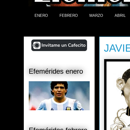
ENERO
FEBRERO
MARZO
ABRIL
¡Ayudá al Blog!
jueves, 23 
JAVI
Efemérides enero