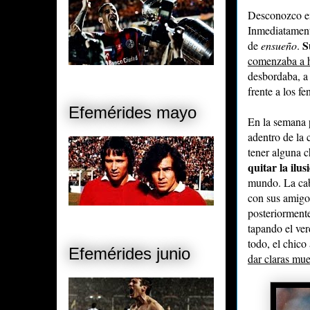
Desconozco en
Inmediatament
S
de
ensueño
.
comenzaba a h
desbordaba, a
frente a los f
Efemérides mayo
En la semana p
adentro de la 
tener alguna c
quitar la ilus
mundo. La ca
con sus amigos
posteriormente
tapando el ver
todo, el chic
Efemérides junio
dar claras mu