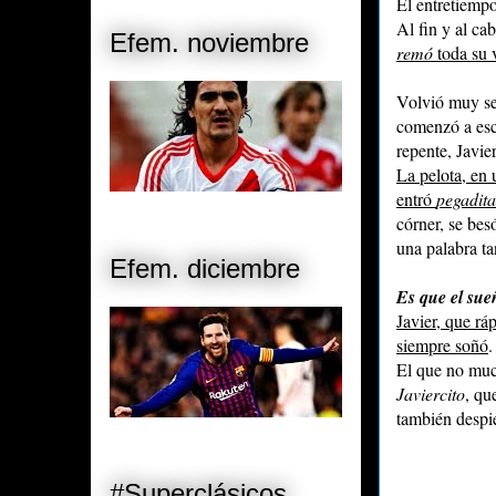
El entretiempo
Al fin y al c
Efem. noviembre
remó
toda su v
Volvió muy ser
comenzó a escr
repente, Javier
La pelota, en 
entró
pegadit
córner, se bes
una palabra t
Efem. diciembre
Es que el sue
Javier, que r
siempre soñó
.
El que no muc
Javiercito
, qu
también despi
#Superclásicos