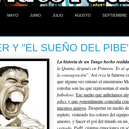
MAYO
JUNIO
JULIO
AGOSTO
SEPTIEMBRE
de septiembre de 2010
ER Y "EL SUEÑO DEL PIBE
La historia de un Tango hecho realid
la Quinta, después en Primera. Yo sé 
la consagración
”. Así
reza
la famosa c
que alguna vez entonó el mismísimo M
estrofas son las que representan el sueñ
futbolero
.
Ese sueño que anhelamos alg
pibes
y que generalmente coincidía con 
nuestros amigos
. Despertar en medio de
repleto, vistiendo los colores del equip
amores, y hacer el gol del triunfo en un
cerrado
.
Pufff
, cuántas emociones en s