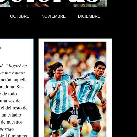
OCTUBRE
NOVIEMBRE
DICIEMBRE
Efemérides
"
ad.
“Jugaré en
que me espera
anción, aquella
aradona. Sus
o de todo
una vez de
el del resto de
 un estadio
o de nuestros
partido
ólo 10 minutos