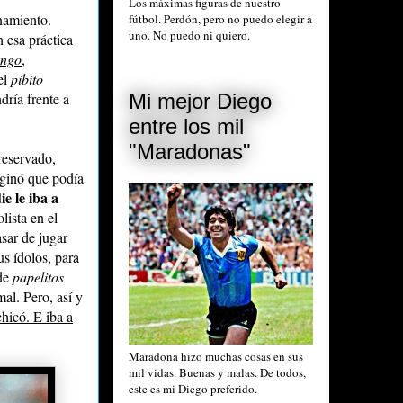
Los máximas figuras de nuestro
namiento.
fútbol. Perdón, pero no puedo elegir a
uno. No puedo ni quiero.
n esa práctica
ngo
,
el
pibito
ndría frente a
Mi mejor Diego
entre los mil
"Maradonas"
reservado,
aginó que podía
ie le iba a
lista en el
sar de jugar
us ídolos, para
 de
papelitos
al. Pero, así y
hicó. E iba a
Maradona hizo muchas cosas en sus
mil vidas. Buenas y malas. De todos,
este es mi Diego preferido.