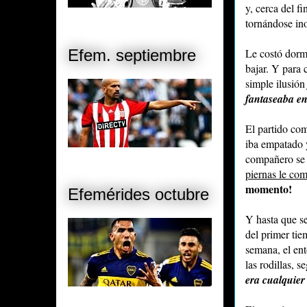
y, cerca del fin
tornándose ino
Le costó dormi
Efem. septiembre
bajar. Y para 
simple ilusió
fantaseaba en 
El partido com
iba empatado 
compañero se 
piernas le co
momento!
Efemérides octubre
Y hasta que s
del primer ti
semana, el ent
las rodillas, 
era cualquier