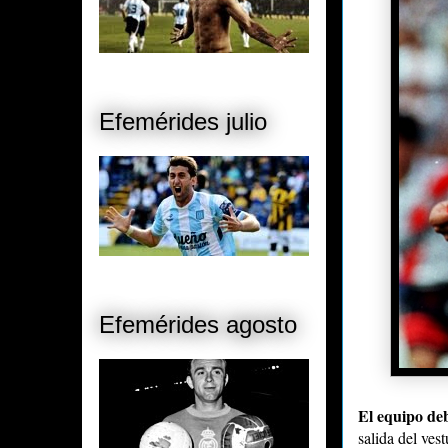
Efemérides julio
Efemérides agosto
El equipo deb
salida del ves