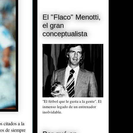
El "Flaco" Menotti,
el gran
conceptualista
"El fútbol que le gusta a la gente". El
inmenso legado de un entrenador
inolvidable.
s citados a la
los de siempre