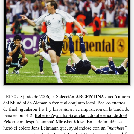
ARGENTINA
- El 30 de junio de 2006, la Selección
quedó afuera
del Mundial de Alemania frente al conjunto local. Por los cuartos
de final, igualaron 1 a 1 y los
teutones
se impusieron en la tanda de
penales por 4-2.
Roberto Ayala había adelantado al elenco de José
Pekerman; después empató Miroslav Klose
. En la definición se
lució el golero Jens Lehmann que, ayudándose con un
"
machete
"
,
adivinó los remates de Ayala y el "Cuchu" Cambiasso.
Luego del