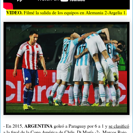
VIDEO.
Filmé la salida de los equipos en Alemania 2-Argelia 1.
ARGENTINA
- En 2015,
goleó a Paraguay por 6 a 1 y
se clasificó
a la final de la Copa América de Chile
. Di María -2-, Marcos Rojo,