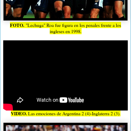
FOTO.
"Lechuga" Roa fue figura en los penales frente a los
ingleses en 1998.
VIDEO.
Las emociones de Argentina 2 (4)-Inglaterra 2 (3).