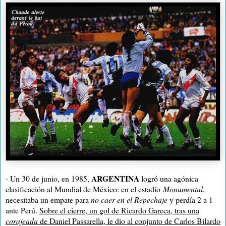
ARGENTINA
- Un 30 de junio, en 1985,
logró una agónica
clasificación al Mundial de México: en el estadio
Monumental
,
necesitaba un empate para
no caer en el
Repechaje
y perdía 2 a 1
ante Perú.
Sobre el cierre, un gol de Ricardo Gareca, tras una
corajeada
de Daniel Passarella, le dio al conjunto de Carlos Bilardo