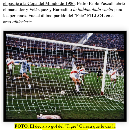
el pasaje a la Copa del Mundo de 1986
. Pedro Pablo Pasculli abrió
el marcador y Velázquez y Barbadillo
lo habían dado vuelta
para
FILLOL
los peruanos. Fue el último partido del "Pato"
en el
arco
albiceleste
.
FOTO.
El decisivo gol del "Tigre" Gareca que le dio la