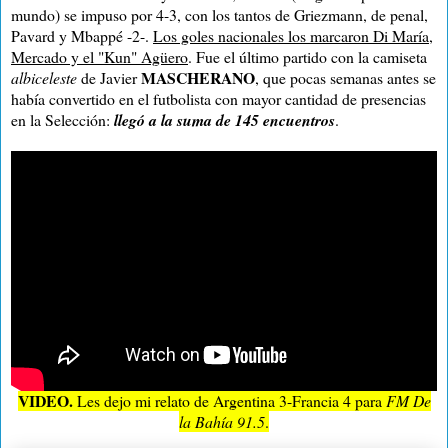
mundo) se impuso por 4-3, con los tantos de Griezmann, de penal,
Pavard y Mbappé -2-.
Los goles nacionales los marcaron Di María,
Mercado y el "Kun" Agüero
. Fue el último partido con la camiseta
MASCHERANO
albiceleste
de Javier
, que pocas semanas antes se
había convertido en el futbolista con mayor cantidad de presencias
en la Selección:
llegó a la suma de 145 encuentros
.
VIDEO.
Les dejo mi relato de Argentina 3-Francia 4 para
FM De
la Bahía 91.5
.