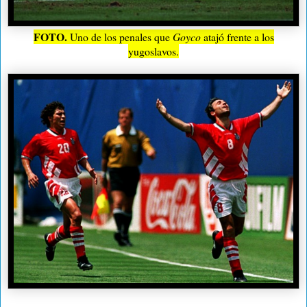
FOTO.
Uno de los penales que
Goyco
atajó frente a los
yugoslavos.