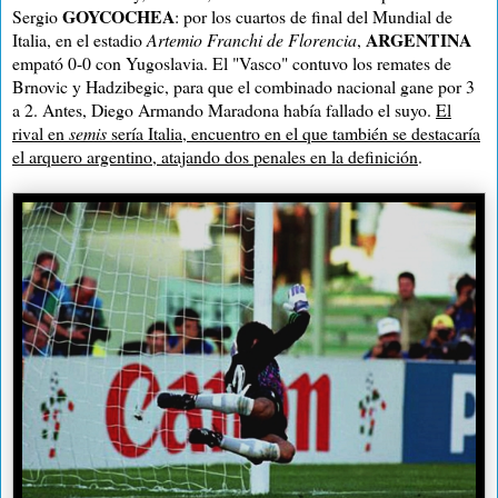
GOYCOCHEA
Sergio
: por los cuartos de final del Mundial de
ARGENTINA
Italia, en el e
stadio
Artemio Franchi de Florencia
,
empató 0-0 con Yugoslavia. El "Vasco" contuvo los remates de
Brnovic y Hadzibegic, para que el combinado nacional gane por 3
a 2. Antes, Diego Armando Maradona había fallado el suyo.
El
rival en
semis
sería Italia, encuentro en el que también se destacaría
el arquero argentino, atajando dos penales en la definición
.