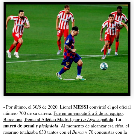
MESSI
- Por último, el 30/6 de 2020, Lionel
convirtió el gol oficial
número 700 de su carrera.
Fue en un empate 2 a 2 de su equipo,
Lo
Barcelona, frente al Atlético Madrid, por
La Liga
española
.
marcó de penal y
picándola
. Al momento de alcanzar esa cifra, el
rosarino totalizaba 630 tantos con el
Barça
y 70 conquistas con la