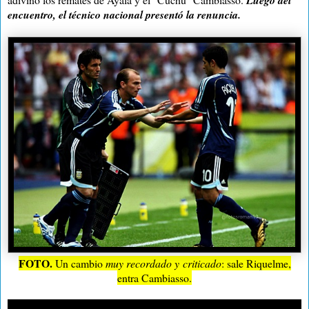
encuentro, el técnico nacional presentó la renuncia.
FOTO.
Un cambio
muy recordado y criticado
: sale Riquelme,
entra Cambiasso.