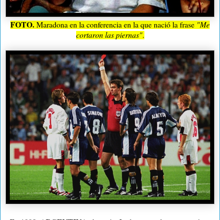
FOTO.
Maradona en la conferencia en la que nació la frase
"Me
cortaron las piernas"
.