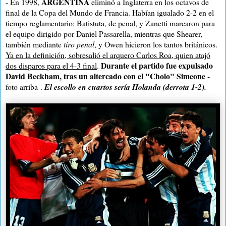
ARGENTINA
- En 1998,
eliminó a Inglaterra en los octavos de
final de la Copa del Mundo de Francia. Habían igualado 2-2 en el
tiempo reglamentario: Batistuta, de penal, y Zanetti marcaron para
el equipo dirigido por Daniel Passarella, mientras que Shearer,
también mediante
tiro penal
, y Owen hicieron los tantos británicos.
Ya en la definición, sobresalió el arquero Carlos Roa, quien atajó
Durante el partido fue expulsado
dos disparos para el 4-3 final
.
David Beckham, tras un altercado con el "Cholo" Simeone
-
foto arriba-.
El escollo en cuartos sería Holanda (derrota 1-2).