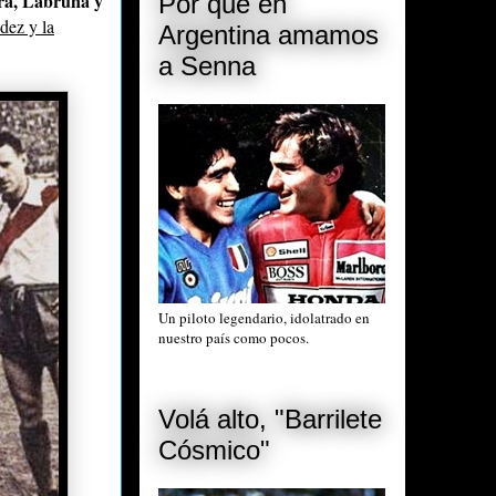
a, Labruna y
Por qué en
dez y la
Argentina amamos
a Senna
Un piloto legendario, idolatrado en
nuestro país como pocos.
Volá alto, "Barrilete
Cósmico"