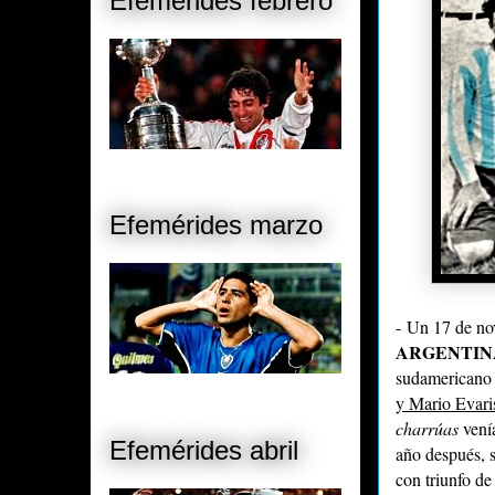
Efemérides febrero
Efemérides marzo
-
Un 17 de nov
ARGENTIN
sudamericano 
y Mario Evari
charrúas
vení
Efemérides abril
año después, s
con triunfo de