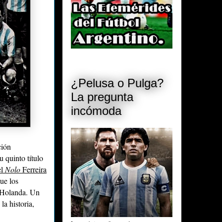
¿Pelusa o Pulga?
La pregunta
incómoda
ción
u quinto título
el
Nolo
Ferreira
ue los
 Holanda. Un
la historia,