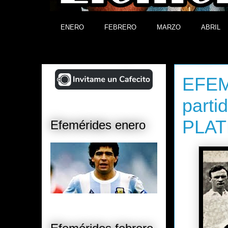
ENERO
FEBRERO
MARZO
ABRIL
¡Ayudá al Blog!
domingo, 1
EFEM
parti
PLAT
Efemérides enero