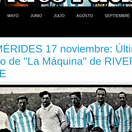
MAYO
JUNIO
JULIO
AGOSTO
SEPTIEMBRE
7 de noviembre de 2013
ÉRIDES 17 noviembre: Últ
do de "La Máquina" de RIVE
E