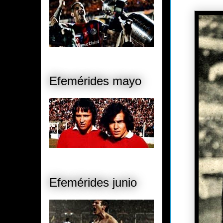
Efemérides mayo
Efemérides junio