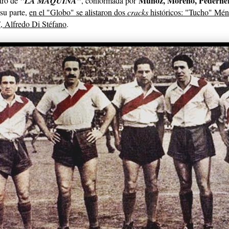
Muñoz, Moreno, Pederner
tro de
"LA MÁQUINA"
, conformada por
 su parte,
en el "Globo" se alistaron dos
cracks
históricos: "Tucho" Mén
"
, Alfredo Di Stéfano
.