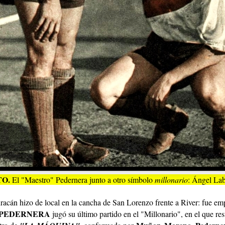
TO.
El "Maestro" Pedernera junto a otro símbolo
millonario
: Ángel Lab
acán hizo de local en la cancha de San Lorenzo frente a River: fue em
PEDERNERA
jugó su último partido en el "Millonario", en el que resu