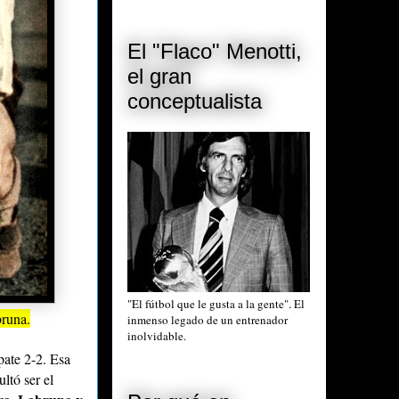
El "Flaco" Menotti,
el gran
conceptualista
"El fútbol que le gusta a la gente". El
runa.
inmenso legado de un entrenador
inolvidable.
pate 2-2. Esa
ltó ser el