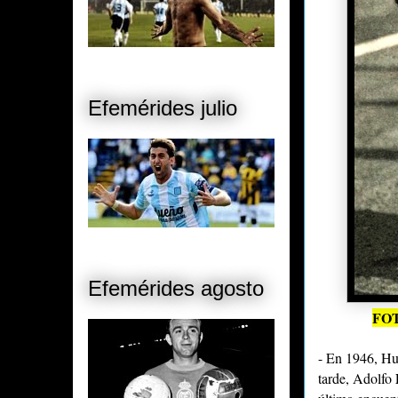
Efemérides julio
Efemérides agosto
FO
- En 1946, Hur
tarde, Adolfo