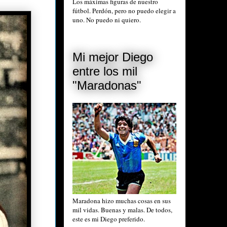
Los máximas figuras de nuestro
fútbol. Perdón, pero no puedo elegir a
uno. No puedo ni quiero.
Mi mejor Diego
entre los mil
"Maradonas"
Maradona hizo muchas cosas en sus
mil vidas. Buenas y malas. De todos,
este es mi Diego preferido.