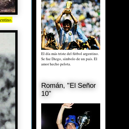
entino.
El día más triste del fútbol argentino.
Se fue Diego, símbolo de un país. El
amor hecho pelota.
Román, "El Señor
10"