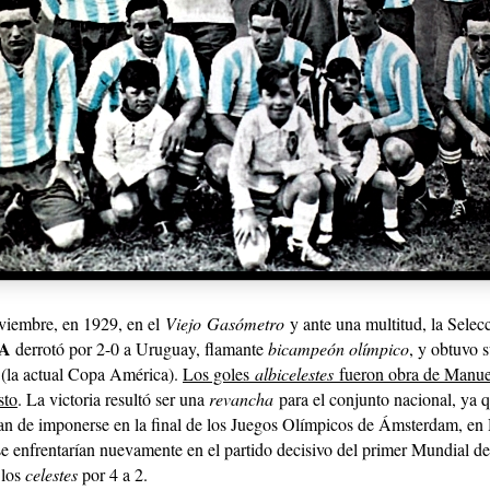
iembre, en 1929, en el
Viejo Gasómetro
y ante una multitud, la Selec
A
derrotó por 2-0 a Uruguay, flamante
bicampeón olímpico
, y obtuvo s
(la actual Copa América).
Los goles
albicelestes
fueron obra de Manu
sto
. La victoria resultó ser una
revancha
para el conjunto nacional, ya q
an de imponerse en la final de los Juegos Olímpicos de Ámsterdam, en
e enfrentarían nuevamente en el partido decisivo del primer Mundial de 
 los
celestes
por 4 a 2.