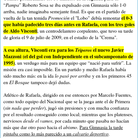
“
Pampa
” Roberto Sosa se iba expulsado con Gimnasia sólo 1-0
arriba, nadie imaginaba semejante final. Es que en el partido de
el 0-3
vuelta de la tan temida
Promoción
el "Lobo" debía remontar
que había padecido tres días antes en Rafaela, con los tres goles
de Aldo Visconti
, un centrodelantero corpulento, que tuvo su tarde
de gloria el 9 de julio de 2009, en el estadio de la "Crema".
A esa altura, Visconti era
para los
e
l nuevo Javier
Tripero
s
Mazzoni
(
el del gol con Independiente en el subcampeonato de
1995)
, un verdugo más para un equipo que “nació para sufrir”. La
misión
era casi imposible. En un partido y medio Rafaela había
sido mucho más: en la ida
lo pasó por arriba
y en los primeros 45
en
El
Bosque
tampoco dejó dudas.
Atlético de Rafaela, dirigido en ese entonces por Marcelo Fuentes,
como todo equipo del Nacional que se la juega ante el de Primera
(
sin nada que perder
), jugó sin presiones y con mucha confianza
por el resultado conseguido como local; mientras que los platenses,
nerviosos
desde el vamos
, por cada minuto que pasaba no hacían
más que dar otro paso hacia el
abismo
.
Para Gimnasia la tarde
pintaba
como lo más parecido a un
calvario deportivo
.