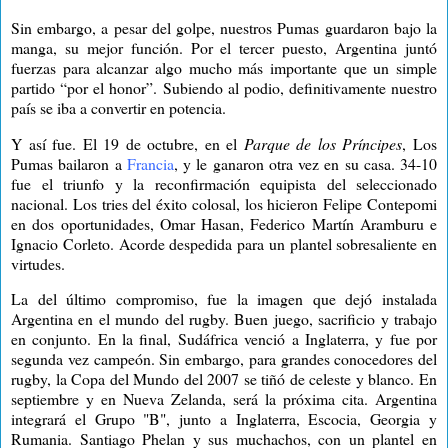
Sin embargo, a pesar del golpe, nuestros Pumas guardaron bajo la
manga, su mejor función. Por el tercer puesto, Argentina juntó
fuerzas para alcanzar algo mucho más importante que un simple
partido “por el honor”. Subiendo al podio, definitivamente nuestro
país se iba a convertir en potencia.
Y así fue. El 19 de octubre, en el
Parque de los Príncipes
, Los
Pumas bailaron a
Francia
, y le ganaron otra vez en su casa. 34-10
fue el triunfo y la reconfirmación equipista del seleccionado
nacional. Los tries del éxito colosal, los hicieron Felipe Contepomi
en dos oportunidades, Omar Hasan, Federico Martín Aramburu e
Ignacio Corleto. Acorde despedida para un plantel sobresaliente en
virtudes.
La del último compromiso, fue la imagen que dejó instalada
Argentina en el mundo del rugby. Buen juego, sacrificio y trabajo
en conjunto. En la final, Sudáfrica venció a Inglaterra, y fue por
segunda vez campeón. Sin embargo, para grandes conocedores del
rugby, la Copa del Mundo del 2007 se tiñó de celeste y blanco. En
septiembre y en Nueva Zelanda, será la próxima cita. Argentina
integrará el Grupo "B", junto a Inglaterra, Escocia, Georgia y
Rumania. Santiago Phelan y sus muchachos, con un plantel en