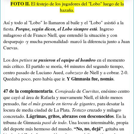
FOTO II.
El festejo de los jugadores del "Lobo" luego de la
hazaña.
Así y todo al "Lobo"
lo llamaron al baile y el "Lobo"
asistió a la
fiesta.
Porque, según dicen, el Lobo siempre está
.
Ingreso
milagroso el de Franco Niell, que entendió la situación y con
desparpajo -y mucha personalidad- marcó la diferencia junto a Juan
Cuevas.
Los dos
petisos
se pusieron el equipo al hombro
en el momento
más crítico. El partido se moría, 44 minutos del segundo tiempo,
centro pasado de Luciano Aued,
cabezazo
de Niell y a cobrar. 2-0.
Y Gimnasia fue, nomás
Quedaba poco, pero había que ir.
.
47 de la complementaria
.
Corajeada
de
Cuevitas
, enésimo centro
que cayó al área de Rafaela y nuevamente Niell, el ídolo menos
pensado, fue
el más grande en tierra de gigantes
, para desatar la
locura de media ciudad de La Plata.
Testazo
cruzado y milagro
Lágrimas, gritos, abrazos con desconocidos
concretado.
. En la
tribuna de Gimnasia
pasó de todo
. Una locura interminable, propia
“No, no, dejá”
del deporte más hermoso del mundo.
, gritaba un