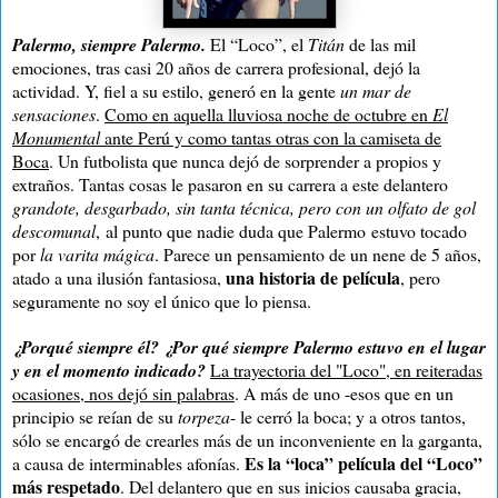
Palermo, siempre Palermo.
El “Loco”, el
Titán
de las mil
emociones, tras casi 20 años de carrera profesional, dejó la
actividad. Y, fiel a su estilo, generó en la gente
un mar de
sensaciones
.
Como en aquella lluviosa noche de octubre en
El
Monumental
ante Perú y como tantas otras con la camiseta de
Boca
. Un futbolista que nunca dejó de sorprender a propios y
extraños. Tantas cosas le pasaron en su carrera a este delantero
grandote, desgarbado, sin tanta técnica, pero con un olfato de gol
descomunal
,
al punto que nadie duda que Palermo estuvo tocado
por
la varita mágica
. Parece un pensamiento de un nene de 5 años,
una historia de película
atado a una ilusión fantasiosa,
, pero
seguramente no soy el único que lo piensa.
¿Porqué siempre él? ¿Por qué siempre Palermo estuvo en el lugar
y en el momento indicado?
La trayectoria del "Loco", en reiteradas
ocasiones, nos dejó sin palabras
. A más de uno -esos que en un
principio se reían de su
torpeza
- le cerró la boca; y a otros tantos,
sólo se encargó de crearles más de un inconveniente en la garganta,
Es la “loca” película del “Loco”
a causa de interminables afonías.
más respetado
. Del delantero que en sus inicios causaba gracia,