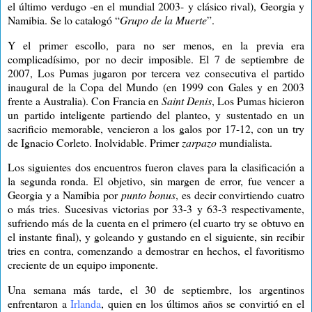
el último verdugo -en el mundial 2003- y clásico rival), Georgia y
Namibia. Se lo catalogó “
Grupo de la Muerte
”.
Y el primer escollo, para no ser menos, en la previa era
complicadísimo, por no decir imposible. El 7 de septiembre de
2007, Los Pumas jugaron por tercera vez consecutiva el partido
inaugural de la Copa del Mundo (en 1999 con Gales y en 2003
frente a Australia). Con Francia en
Saint Denis
, Los Pumas hicieron
un partido inteligente partiendo del planteo, y sustentado en un
sacrificio memorable, vencieron a los galos por 17-12, con un try
de Ignacio Corleto. Inolvidable. Primer
zarpazo
mundialista.
Los siguientes dos encuentros fueron claves para la clasificación a
la segunda ronda. El objetivo, sin margen de error, fue vencer a
Georgia y a Namibia por
punto bonus
, es decir convirtiendo cuatro
o más tries. Sucesivas victorias por 33-3 y 63-3 respectivamente,
sufriendo más de la cuenta en el primero (el cuarto try se obtuvo en
el instante final), y goleando y gustando en el siguiente, sin recibir
tries en contra, comenzando a demostrar en hechos, el favoritismo
creciente de un equipo imponente.
Una semana más tarde, el 30 de septiembre, los argentinos
enfrentaron a
Irlanda
, quien en los últimos años se convirtió en el