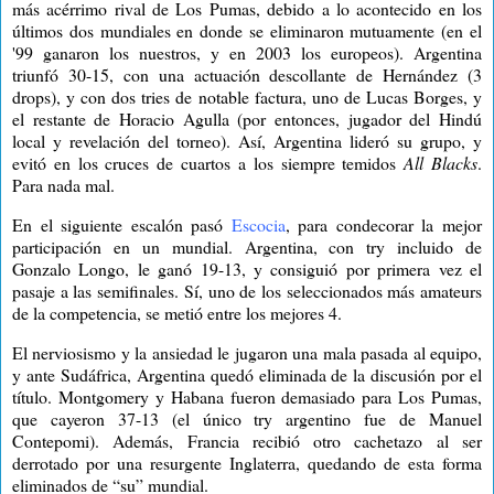
más acérrimo rival de Los Pumas, debido a lo acontecido en los
últimos dos mundiales en donde se eliminaron mutuamente (en el
'99 ganaron los nuestros, y en 2003 los europeos). Argentina
triunfó 30-15, con una actuación descollante de Hernández (3
drops), y con dos tries de notable factura, uno de Lucas Borges, y
el restante de Horacio Agulla (por entonces, jugador del Hindú
local y revelación del torneo). Así, Argentina lideró su grupo, y
evitó en los cruces de cuartos a los siempre temidos
All Blacks
.
Para nada mal.
En el siguiente escalón pasó
Escocia
, para condecorar la mejor
participación en un mundial. Argentina, con try incluido de
Gonzalo Longo, le ganó 19-13, y consiguió por primera vez el
pasaje a las semifinales. Sí, uno de los seleccionados más amateurs
de la competencia, se metió entre los mejores 4.
El nerviosismo y la ansiedad le jugaron una mala pasada al equipo,
y ante Sudáfrica, Argentina quedó eliminada de la discusión por el
título. Montgomery y Habana fueron demasiado para Los Pumas,
que cayeron 37-13 (el único try argentino fue de Manuel
Contepomi). Además, Francia recibió otro cachetazo al ser
derrotado por una resurgente Inglaterra, quedando de esta forma
eliminados de “su” mundial.