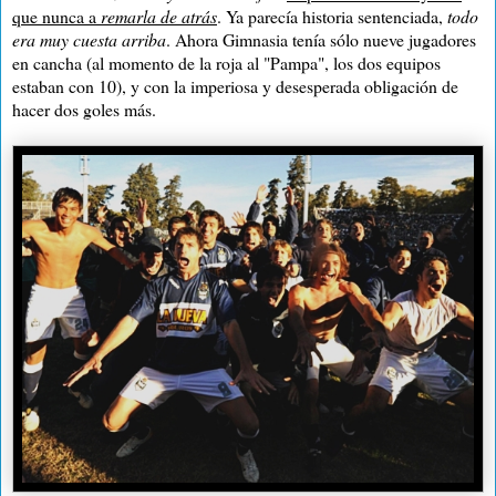
que nunca a
remarla de atrás
. Ya parecía historia sentenciada
,
todo
era muy cuesta arriba
. Ahora Gimnasia tenía sólo nueve jugadores
en cancha (al momento de la roja al "Pampa", los dos equipos
estaban con 10), y con la imperiosa y desesperada obligación de
hacer dos goles más.