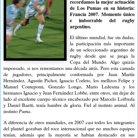
recordamos la mejor actuación
de Los Pumas en su historia:
Francia 2007. Momento único
e imborrable del rugby
argentino.
El último mundial,
fue sin dudas,
la participación más importante
de un seleccionado argentino de
rugby desde que se juega la
Copa del Mundo. Algo quizás
impensado, si nos remontamos una década atrás. Pero esta camada
de jugadores, principalmente conformada por Juan Martín
Hernández, Agustín Pichot, Ignacio Corleto, los mellizos Felipe y
Manuel Contepomi, Gonzalo Longo, Mario Ledesma y los
hermanos Ignacio y Juan Fernández Lobbe, entre otros, sin dejar de
lado al excelente cuerpo técnico encabezado por Marcelo Loffreda
y Daniel Baetti, tenía hambre de gloria. Fiel al instinto animal. Al
instinto
Puma
.
A diferencia de otros mundiales, en 2007 casi todos los integrantes
del plantel gozaban del roce internacional que no muchos equipos
tenían, además que la mayoría se habían destacado en sus