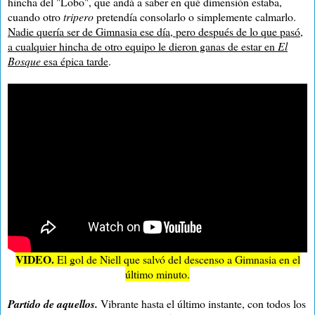
hincha del "Lobo", que andá a saber en qué dimensión estaba,
cuando otro
tripero
pretendía consolarlo o simplemente calmarlo.
Nadie quería ser de Gimnasia ese día, pero después de lo que pasó,
a cualquier hincha de otro equipo le dieron ganas de estar en
El
Bosque
esa épica tarde
.
VIDEO.
El gol de Niell que salvó del descenso a Gimnasia en el
último minuto.
Partido de aquellos.
Vibrante hasta el último instante, con todos los