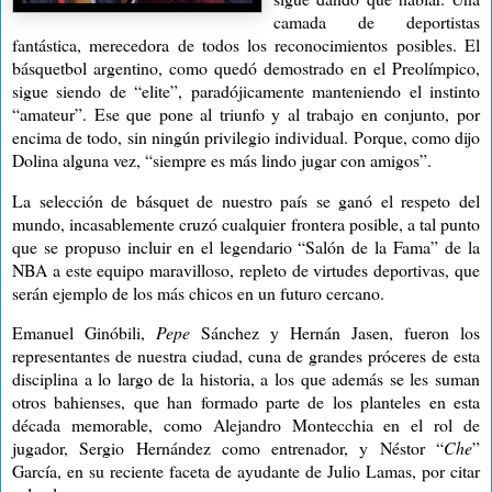
camada de deportistas
fantástica,
merecedora de todos los reconocimientos posibles. El
básquetbol argentino, como quedó demostrado en el Preolímpico,
sigue siendo de “elite”, paradójicamente manteniendo el instinto
“amateur”. Ese que pone al triunfo y al trabajo en conjunto, por
encima de todo, sin ningún privilegio individual. Porque, como dijo
Dolina alguna vez, “siempre es más lindo jugar con amigos”.
La selección de básquet de nuestro país se ganó el respeto del
mundo, incasablemente cruzó cualquier frontera posible, a tal punto
que se propuso incluir en el legendario “Salón de la Fama” de la
NBA a este equipo maravilloso, repleto de virtudes deportivas, que
serán ejemplo de los más chicos en un futuro cercano.
Emanuel Ginóbili,
Pepe
Sánchez y Hernán Jasen, fueron los
representantes de nuestra ciudad, cuna de grandes próceres de esta
disciplina a lo largo de la historia, a los que además se les suman
otros bahienses, que han formado parte de los planteles en esta
década memorable, como Alejandro Montecchia en el rol de
jugador, Sergio Hernández como entrenador, y Néstor “
Che
”
García, en su reciente faceta de ayudante de Julio Lamas, por citar