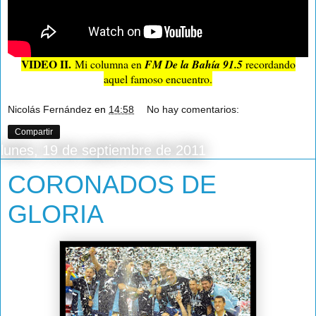
VIDEO II.
Mi columna en
FM De la Bahía 91.5
recordando
aquel famoso encuentro.
Nicolás Fernández
en
14:58
No hay comentarios:
Compartir
lunes, 19 de septiembre de 2011
CORONADOS DE
GLORIA