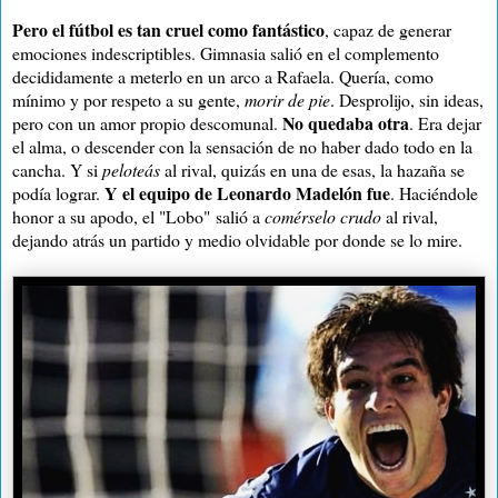
Pero el fútbol es tan cruel como fantástico
, capaz de generar
emociones indescriptibles. Gimnasia salió en el complemento
decididamente a meterlo en un arco a Rafaela. Quería, como
mínimo y por respeto a su gente,
morir de pie
. Desprolijo, sin ideas,
No quedaba otra
pero con un amor propio descomunal.
. Era dejar
el alma, o descender con la sensación de no haber dado todo en la
cancha. Y si
peloteás
al rival, quizás en una de esas, la hazaña se
Y
el equipo de Leonardo Madelón fue
podía lograr.
. H
aciéndole
honor a su apodo, el "Lobo"
salió a
comérselo crudo
al rival,
dejando atrás un partido y medio olvidable por donde se lo mire.