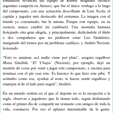
tomándose revancha del equipo de Rubén Magnano (técnico
argentino campeón en Atenas), que fue el único verdugo a lo largo
del campeonato, con una actuación descollante de Luis Scola, el
capitán y jugador más destacado del certamen. La imagen con el
triunfo ya consumado, fue la misma. Porque este equipo, en su
esencia, nunca cambió (ni cambiará). Una montaña humana
festejando otra gran alegría, y principalmente, dedicándole el título
a dos compañeros que no pudieron estar: Leo Guitiérrez,
marginado del torneo por un problema cardíaco, y Andrés Nocioni,
lesionado.
“Esto es amateur, acá nadie viene por plata”, asegura orgulloso
Manu
Ginóbili. “
El ‘Chapu
’ (Nocioni), por ejemplo, dejó un
montón de cosas por venir a jugar este campeonato, y encima para
terminar con el pie casi roto. Es heroico lo que hizo este pibe. Y
actitudes como esa, ayudan al resto, te hacen sentir orgulloso y
empujan al de al lado para seguir”, finalizó.
En un mundo exitista en el que el deporte no es la excepción a la
regla, observar a jugadores que lo tienen todo, seguir disfrutando
como el primer día de compartir un vestuario con amigos de toda la
vida, conmueve. Por eso el aplauso interminable de la gente.