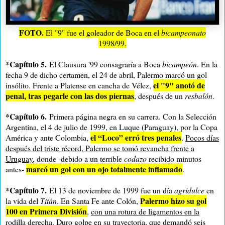
FOTO.
El "9" fue el goleador de Boca en el
bicampeonato
1998/99.
*Capítulo 5.
El Clausura '99 consagraría a Boca
bicampeón
. En la
fecha 9 de dicho certamen, el 24 de abril, Palermo marcó un gol
el "9" anotó de
insólito. Frente a Platense en cancha de Vélez,
penal, tras pegarle con las dos piernas
, después de un
resbalón
.
*Capítulo 6.
Primera página negra en su carrera. Con la Selección
Argentina, el 4 de julio de 1999, en Luque (Paraguay), por la Copa
el “Loco” erró tres penales
América y ante Colombia,
.
Pocos días
después del triste récord, Palermo se tomó revancha frente a
Uruguay
, donde -debido a un terrible
codazo
recibido minutos
marcó un gol con un ojo totalmente inflamado
antes-
.
*Capítulo 7.
El 13 de noviembre de 1999 fue un día
agridulce
en
Palermo hizo su gol
la vida del
Titán
. En Santa Fe ante Colón,
100 en Primera División
,
con una rotura de ligamentos en la
rodilla derecha
. Duro golpe en su trayectoria, que demandó seis