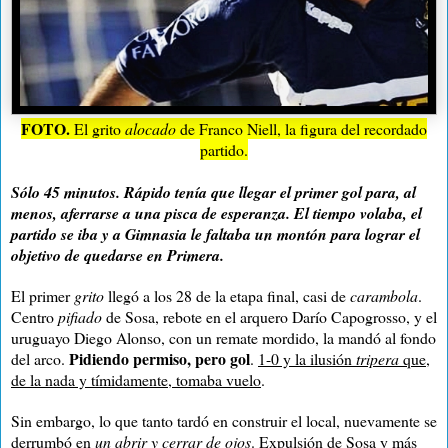
FOTO.
El grito
alocado
de Franco Niell, la figura del recordado
partido.
Sólo 45 minutos. Rápido tenía que llegar el primer gol para, al
menos, aferrarse a una pisca de esperanza. El tiempo volaba, el
partido se iba y a Gimnasia le faltaba un montón para lograr el
objetivo de quedarse en Primera.
El primer
grito
llegó a los 28 de la etapa final, casi de
carambola
.
Centro
pifiado
de Sosa, rebote en el arquero Darío Capogrosso, y el
uruguayo Diego Alonso, con un remate mordido, la mandó al fondo
Pidiendo permiso, pero gol
del arco.
.
1-0 y la ilusión
tripera
que,
de la nada y tímidamente, tomaba vuelo
.
Sin embargo, lo que tanto tardó en construir el local, nuevamente se
derrumbó en
un abrir y cerrar de ojos
.
Expulsión de Sosa y más