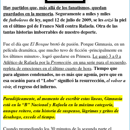
Hay partidos que, más allá de los fanatismos, quedan
guardados en la memoria
. Seguramente a miles y miles
de
de ley, aquel 12 de julio de 2009, se les
la piel
futboleros
erizó
en el último gol de Franco Niell contra Rafaela. Otra de las
tantas historias imborrables de nuestro deporte.
Fue el día que
El
Bosque
brotó de pasión. Porque Gimnasia, en un
película dramática, que mucho tuvo de ficción -principalmente en
los últimos minutos-, logró quedarse en Primera.
Le ganó 3 a 0 a
Atlético de Rafaela por la
Promoción
, en una serie para el recuerdo,
Tiempo que
repleta de emociones en el último cuarto de hora
.
para algunos condenados, no es más que agonía, pero que en
esa ocasión para el "Lobo" significó la resurrección,
el volver a
el regreso del infierno.
vivir,
Paradójicamente, al momento de escribir estas líneas, Gimnasia
está en la “B” Nacional y Rafaela en la máxima categoría,
aunque reitero, esta historia de suspenso, lágrimas y gritos de
desahogo, excede el tiempo.
Cuando promediando los 30 minutos de la segunda parte el