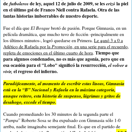
de
de ley, aquel 12 de julio de 2009, se les
la piel
futboleros
erizó
en el último gol de Franco Niell contra Rafaela. Otra de las
tantas historias imborrables de nuestro deporte.
Fue el día que
El
Bosque
brotó de pasión. Porque Gimnasia, en un
película dramática, que mucho tuvo de ficción -principalmente en
los últimos minutos-, logró quedarse en Primera.
Le ganó 3 a 0 a
Atlético de Rafaela por la
Promoción
, en una serie para el recuerdo,
Tiempo que
repleta de emociones en el último cuarto de hora
.
para algunos condenados, no es más que agonía, pero que en
esa ocasión para el "Lobo" significó la resurrección,
el volver a
el regreso del infierno.
vivir,
Paradójicamente, al momento de escribir estas líneas, Gimnasia
está en la “B” Nacional y Rafaela en la máxima categoría,
aunque reitero, esta historia de suspenso, lágrimas y gritos de
desahogo, excede el tiempo.
Cuando promediando los 30 minutos de la segunda parte el
“
Pampa
” Roberto Sosa se iba expulsado con Gimnasia sólo 1-0
arriba, nadie imaginaba semejante final. Es que en el partido de