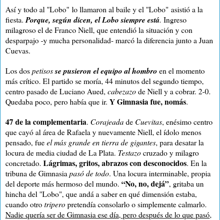
Así y todo al "Lobo"
lo llamaron al baile y el "Lobo"
asistió a la
fiesta.
Porque, según dicen, el Lobo siempre está
.
Ingreso
milagroso el de Franco Niell, que entendió la situación y con
desparpajo -y mucha personalidad- marcó la diferencia junto a Juan
Cuevas.
Los dos
petisos
se pusieron el equipo al hombro
en el momento
más crítico. El partido se moría, 44 minutos del segundo tiempo,
centro pasado de Luciano Aued,
cabezazo
de Niell y a cobrar. 2-0.
Y Gimnasia fue, nomás
Quedaba poco, pero había que ir.
.
47 de la complementaria
.
Corajeada
de
Cuevitas
, enésimo centro
que cayó al área de Rafaela y nuevamente Niell, el ídolo menos
pensado, fue
el más grande en tierra de gigantes
, para desatar la
locura de media ciudad de La Plata.
Testazo
cruzado y milagro
Lágrimas, gritos, abrazos con desconocidos
concretado.
. En la
tribuna de Gimnasia
pasó de todo
. Una locura interminable, propia
“No, no, dejá”
del deporte más hermoso del mundo.
, gritaba un
hincha del "Lobo", que andá a saber en qué dimensión estaba,
cuando otro
tripero
pretendía consolarlo o simplemente calmarlo.
Nadie quería ser de Gimnasia ese día, pero después de lo que pasó,