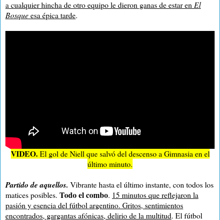
a cualquier hincha de otro equipo le dieron ganas de estar en
El
Bosque
esa épica tarde
.
VIDEO.
El gol de Niell que salvó del descenso a Gimnasia en el
último minuto.
Partido de aquellos.
Vibrante hasta el último instante, con todos los
Todo el combo
matices posibles.
.
15 minutos que reflejaron la
pasión y esencia del fútbol argentino. Gritos, sentimientos
encontrados, gargantas afónicas, delirio de la multitud
. El fútbol