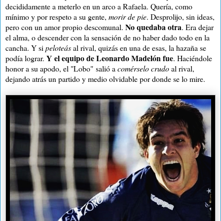
decididamente a meterlo en un arco a Rafaela. Quería, como
mínimo y por respeto a su gente,
morir de pie
. Desprolijo, sin ideas,
No quedaba otra
pero con un amor propio descomunal.
. Era dejar
el alma, o descender con la sensación de no haber dado todo en la
cancha. Y si
peloteás
al rival, quizás en una de esas, la hazaña se
Y
el equipo de Leonardo Madelón fue
podía lograr.
. H
aciéndole
honor a su apodo, el "Lobo"
salió a
comérselo crudo
al rival,
dejando atrás un partido y medio olvidable por donde se lo mire.