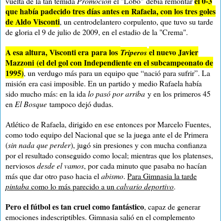
el 0-3
vuelta de la tan temida
Promoción
el "Lobo" debía remontar
que había padecido tres días antes en Rafaela, con los tres goles
de Aldo Visconti
, un centrodelantero corpulento, que tuvo su tarde
de gloria el 9 de julio de 2009, en el estadio de la "Crema".
A esa altura, Visconti era
para los
e
l nuevo Javier
Tripero
s
Mazzoni
(
el del gol con Independiente en el subcampeonato de
1995)
, un verdugo más para un equipo que “nació para sufrir”. La
misión
era casi imposible. En un partido y medio Rafaela había
sido mucho más: en la ida
lo pasó por arriba
y en los primeros 45
en
El
Bosque
tampoco dejó dudas.
Atlético de Rafaela, dirigido en ese entonces por Marcelo Fuentes,
como todo equipo del Nacional que se la juega ante el de Primera
(
sin nada que perder
), jugó sin presiones y con mucha confianza
por el resultado conseguido como local; mientras que los platenses,
nerviosos
desde el vamos
, por cada minuto que pasaba no hacían
más que dar otro paso hacia el
abismo
.
Para Gimnasia la tarde
pintaba
como lo más parecido a un
calvario deportivo
.
Pero el fútbol es tan cruel como fantástico
, capaz de generar
emociones indescriptibles. Gimnasia salió en el complemento