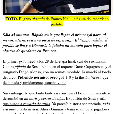
FOTO.
El grito
alocado
de Franco Niell, la figura del recordado
partido.
Sólo 45 minutos. Rápido tenía que llegar el primer gol para, al
menos, aferrarse a una pisca de esperanza. El tiempo volaba, el
partido se iba y a Gimnasia le faltaba un montón para lograr el
objetivo de quedarse en Primera.
El primer
grito
llegó a los 28 de la etapa final, casi de
carambola
.
Centro
pifiado
de Sosa, rebote en el arquero Darío Capogrosso, y el
uruguayo Diego Alonso, con un remate mordido, la mandó al fondo
Pidiendo permiso, pero gol
del arco.
.
1-0 y la ilusión
tripera
que,
de la nada y tímidamente, tomaba vuelo
.
Sin embargo, lo que tanto tardó en construir el local, nuevamente se
derrumbó en
un abrir y cerrar de ojos
.
Expulsión de Sosa y más
que nunca a
remarla de atrás
. Ya parecía historia sentenciada
,
todo
era muy cuesta arriba
. Ahora Gimnasia tenía sólo nueve jugadores