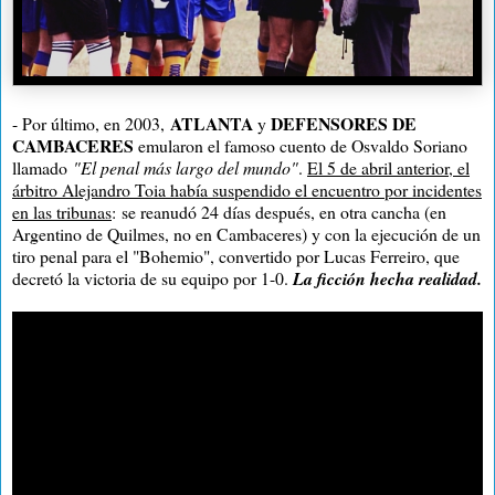
ATLANTA
DEFENSORES DE
- Por último, en 2003,
y
CAMBACERES
emularon el famoso cuento de Osvaldo Soriano
llamado
"El penal más largo del mundo"
.
El 5 de abril anterior, el
árbitro Alejandro Toia había suspendido el encuentro por incidentes
en las tribunas
: se reanudó 24 días después, en otra cancha (en
Argentino de Quilmes, no en Cambaceres) y con la ejecución de un
tiro penal para el "Bohemio", convertido por Lucas Ferreiro, que
decretó la victoria de su equipo por 1-0.
La ficción hecha realidad.