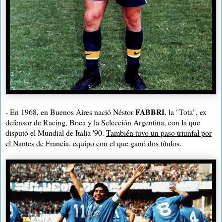
FABBRI
- En 1968, en Buenos Aires nació Néstor
, la "Tota", ex
defensor de Racing, Boca y la Selección Argentina, con la que
disputó el Mundial de Italia '90.
También tuvo un paso triunfal por
el Nantes de Francia, equipo con el que ganó dos títulos
.