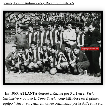
penal-, Héctor Antonio -2- y Ricardo Infante -2-
.
ATLANTA
-
En 1960,
derrotó a Racing por 3 a 1 en
el
Viejo
Gasómetro
y obtuvo la
Copa Suecia
, convirtiéndose en el primer
equipo
"chico"
en ganar un torneo organizado por la AFA en la
era