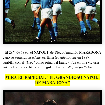
NAPOLI
MARADONA
- El 29/4 de 1990, el
de Diego Armando
ganó su segundo
Scudetto
en Italia (el anterior fue en 1987,
también con el
"Diez"
como principal figura)
.
Fue en una victoria
ante la Lazio por 1-0, con un gol de Baroni
.
Napoli histórico.
MIRÁ EL ESPECIAL "EL GRANDIOSO NAPOLI
DE MARADONA"