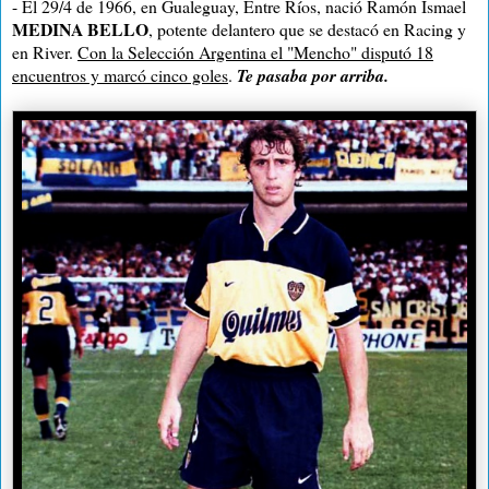
- El 29/4 de 1966, en Gualeguay, Entre Ríos, nació Ramón Ismael
MEDINA BELLO
, potente delantero que se destacó en Racing y
en River.
Con la Selección Argentina el "Mencho" disputó 18
encuentros y marcó cinco goles
.
Te pasaba por arriba.