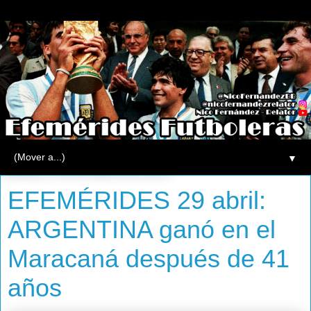
▼
martes, 29 de abril de 2014
EFEMÉRIDES 29 abril:
ARGENTINA ganó en el
Maracaná después de 41
años