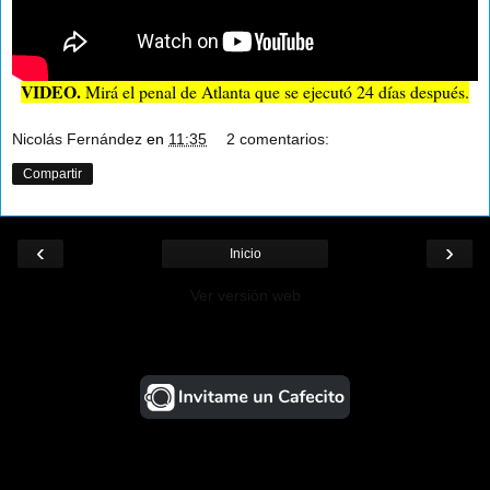
VIDEO.
Mirá el penal de Atlanta que se ejecutó 24 días después.
Nicolás Fernández
en
11:35
2 comentarios:
Compartir
‹
›
Inicio
Ver versión web
¡Ayudá al Blog!