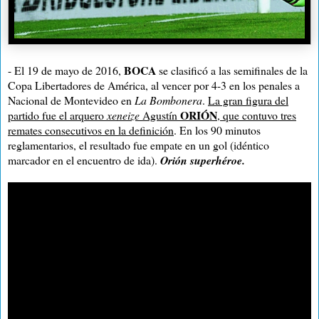
BOCA
- El 19 de mayo de 2016,
se clasificó a las semifinales de la
Copa Libertadores de América, al vencer por 4-3 en los penales a
Nacional de Montevideo en
La Bombonera
.
La gran figura del
ORIÓN
partido fue el arquero
xeneize
Agustín
, que contuvo tres
remates consecutivos en la definición
. En los 90 minutos
reglamentarios, el resultado fue empate en un gol (idéntico
marcador en el encuentro de ida).
Orión superhéroe.