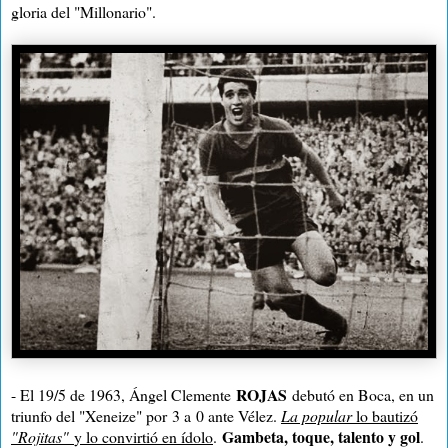
gloria del "Millonario".
ROJAS
- El 19/5 de 1963, Ángel Clemente
debutó en Boca, en un
triunfo del "Xeneize" por
3 a
0 ante Vélez.
La popular
lo bautizó
Gambeta, toque, talento y gol
"Rojitas"
y lo convirtió en ídolo
.
.