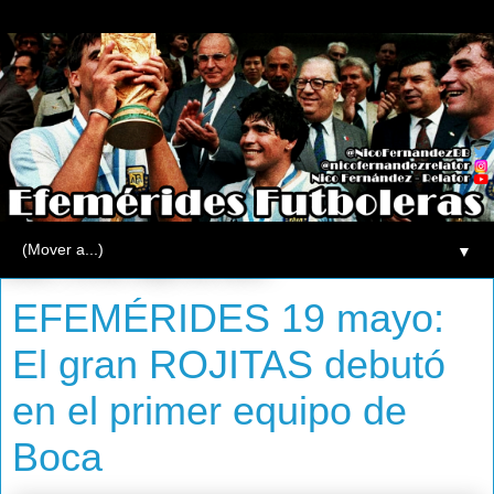
▼
lunes, 19 de mayo de 2014
EFEMÉRIDES 19 mayo:
El gran ROJITAS debutó
en el primer equipo de
Boca