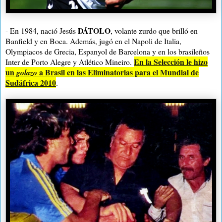
DÁTOLO
- En 1984, nació Jesús
, volante zurdo que brilló en
Banfield y en Boca. Además, jugó en el Napoli de Italia,
Olympiacos de Grecia, Espanyol de Barcelona y en los brasileños
En la Selección le hizo
Inter de Porto Alegre y Atlético Mineiro.
un
a Brasil en las Eliminatorias para el Mundial de
golazo
Sudáfrica 2010
.