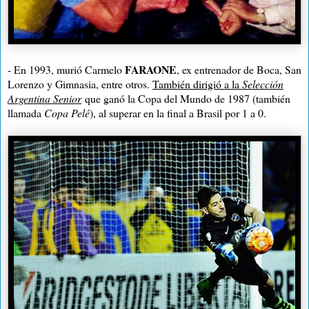
FARAONE
- En 1993, murió Carmelo
, ex entrenador de Boca, San
Lorenzo y Gimnasia
, entre otros.
También dirigió a
la
Selección
Argentina
Senior
que ganó
la Copa
del Mundo de 1987 (también
llamada
Copa Pelé
), al superar en la final a Brasil por
1 a
0.