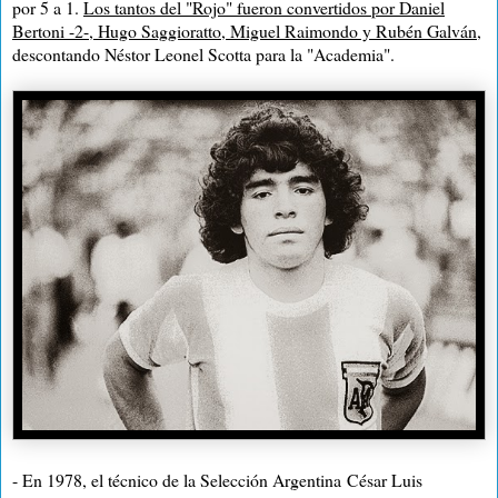
por
5 a
1.
Los tantos del "Rojo" fueron convertidos por Daniel
Bertoni -2-, Hugo Saggioratto, Miguel Raimondo y Rubén Galván
,
descontando Néstor Leonel Scotta para la "Academia".
- En 1978, el técnico de
la Selección
Argentina
César Luis