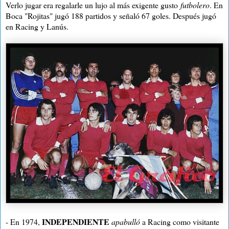
Verlo jugar era regalarle un lujo al más exigente gusto
futbolero
. En
Boca "Rojitas" jugó 188 partidos y señaló 67 goles. Después jugó
en Racing y Lanús.
INDEPENDIENTE
- En 1974,
apabulló
a Racing como visitante