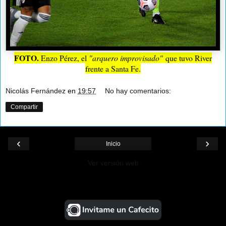
FOTO.
Enzo Pérez, el
"arquero improvisado"
que tuvo River
frente a Santa Fe.
Nicolás Fernández
en
19:57
No hay comentarios:
Compartir
‹
›
Inicio
Ver versión web
¡Ayudá al Blog!