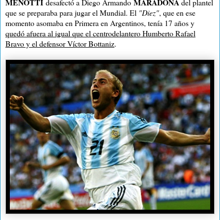
MENOTTI
MARADONA
desafectó a Diego Armando
del plantel
que se preparaba para jugar el Mundial. El
"Diez"
, que en ese
momento asomaba en Primera en Argentinos, tenía 17 años y
quedó afuera al igual que el centrodelantero Humberto Rafael
Bravo y el defensor Víctor Bottaniz
.