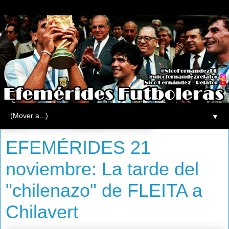
▼
jueves, 21 de noviembre de 2013
EFEMÉRIDES 21
noviembre: La tarde del
"chilenazo" de FLEITA a
Chilavert