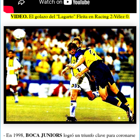
VIDEO.
El golazo del "Lagarto" Fleita en Racing 2-Vélez 0.
BOCA JUNIORS
- En 1998,
logró un triunfo clave para coronarse