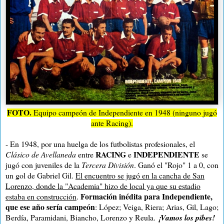
FOTO.
Equipo campeón de Independiente en 1948 (ninguno jugó
ante Racing).
- En 1948, por una huelga de los futbolistas profesionales,
el
RACING
INDEPENDIENTE
Clásico de Avellaneda
entre
e
se
jugó con juveniles de la
Tercera División
. Ganó el "Rojo" 1 a 0, con
un gol de Gabriel Gil.
El encuentro se jugó en la cancha de San
Lorenzo, donde la "Academia" hizo de local ya que su estadio
Formación inédita para Independiente,
estaba en construcción
.
que ese año sería campeón
: López; Veiga, Riera; Arias, Gil, Lago;
Berdía, Paramidani, Biancho, Lorenzo y Reula.
¡Vamos los pibes!