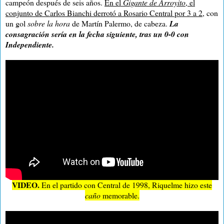
campeón después de seis años.
En el
Gigante de Arroyito
, el
conjunto de Carlos Bianchi derrotó a Rosario Central por 3 a 2
, con
un gol
sobre la hora
de Martín Palermo, de cabeza.
La
consagración sería en la fecha siguiente, tras un 0-0 con
Independiente
.
VIDEO.
En el partido con Central de 1998, Riquelme hizo este
caño
memorable.