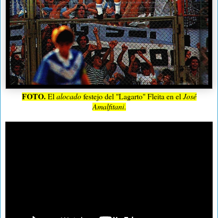
FOTO.
El
alocado
festejo del "Lagarto" Fleita en el
José
Amalfitani
.