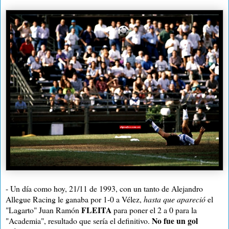
- Un día como hoy, 21/11 de 1993, con un tanto de Alejandro
Allegue Racing le ganaba por 1-0 a Vélez
,
hasta que apareció
el
FLEITA
"Lagarto" Juan Ramón
para poner el 2 a 0 para la
No fue un gol
"Academia", resultado que sería el definitivo.