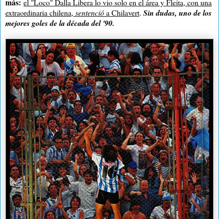
más:
el "Loco" Dalla Libera lo vio solo en el área y Fleita, con una
extraordinaria chilena,
sentenció
a Chilavert
.
Sin dudas, uno de los
mejores goles de la década del '90.