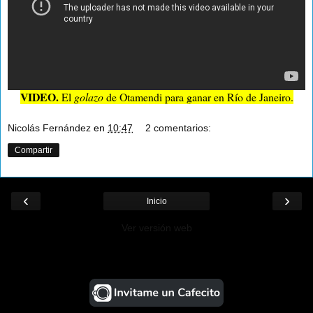
VIDEO.
El
golazo
de Otamendi para ganar en Río de Janeiro.
Nicolás Fernández
en
10:47
2 comentarios:
Compartir
‹
›
Inicio
Ver versión web
¡Ayudá al Blog!