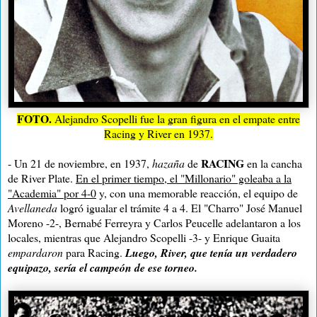
FOTO.
Alejandro Scopelli fue la gran figura en el empate entre
Racing y River en 1937.
RACING
- Un 21 de noviembre, en 1937,
hazaña
de
en la cancha
de River Plate.
En el primer tiempo, el "Millonario" goleaba a la
"Academia" por 4-0
y, con una memorable reacción, el equipo de
Avellaneda
logró igualar el trámite 4 a 4. El "Charro" José Manuel
Moreno -2-, Bernabé Ferreyra y Carlos Peucelle adelantaron a los
locales, mientras que Alejandro Scopelli -3- y Enrique Guaita
empardaron
para Racing.
Luego, River, que tenía un verdadero
equipazo, sería el campeón de ese torneo.