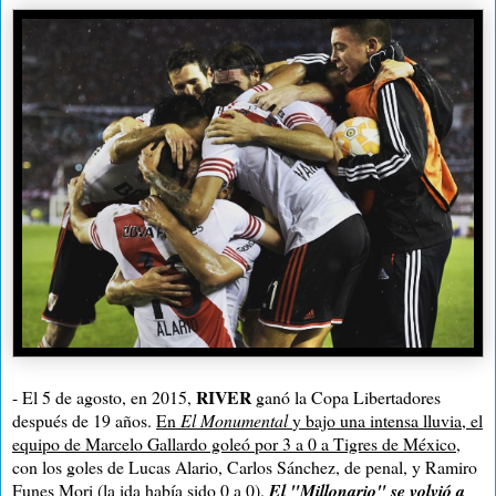
RIVER
- El 5 de agosto, en 2015,
ganó la Copa Libertadores
después de 19 años.
En
El Monumental
y bajo una intensa lluvia
, el
equipo de Marcelo Gallardo goleó por 3 a 0 a Tigres de México
,
con los goles de Lucas Alario, Carlos Sánchez, de penal, y Ramiro
Funes Mori (la ida había sido 0 a 0).
El "Millonario" se volvió a