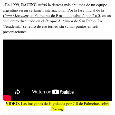
RACING
- En 1999,
sufrió la derrota más abultada de un equipo
argentino en un certamen internacional.
Por la fase inicial de la
Copa Mercosur
, el Palmeiras de Brasil lo apabulló por 7 a 0
, en un
encuentro disputado en el
Parque Antártica
de San Pablo. La
"Academia" se retiró de ese torneo sin sumar puntos en seis
presentaciones.
VIDEO.
Las imágenes de la goleada por 7-0 de Palmeiras sobre
Racing.