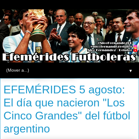
▼
lunes, 5 de agosto de 2013
EFEMÉRIDES 5 agosto:
El día que nacieron "Los
Cinco Grandes" del fútbol
argentino