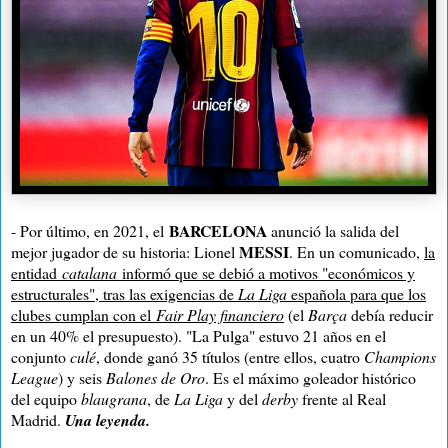
BARCELONA
- Por último, en 2021, el
anunció la salida del
MESSI
mejor jugador de su historia: Lionel
. En un comunicado,
la
entidad
catalana
informó que se debió a motivos "económicos y
estructurales", tras las exigencias de
La Liga
española para que los
clubes cumplan con el
Fair Play financiero
(el
Barça
debía reducir
en un 40% el presupuesto). "La Pulga" estuvo 21 años en el
conjunto
culé
, donde ganó 35 títulos (entre ellos, cuatro
Champions
League
) y seis
Balones de Oro
. Es el máximo goleador histórico
del equipo
blaugrana
, de
La Liga
y del
derby
frente al Real
Madrid.
Una leyenda.