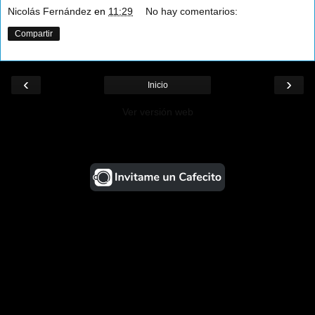
Nicolás Fernández
en
11:29
No hay comentarios:
Compartir
‹
›
Inicio
Ver versión web
¡Ayudá al Blog!