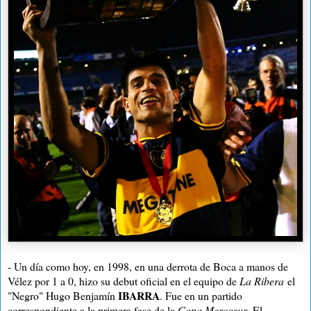
- Un día como hoy, en 1998, en una derrota de Boca a manos de
Vélez por 1 a 0, hizo su debut oficial en el equipo de
La Ribera
el
IBARRA
"Negro" Hugo Benjamín
. Fue en un partido
correspondiente a la primera fase de la
Copa Mercosur
.
El