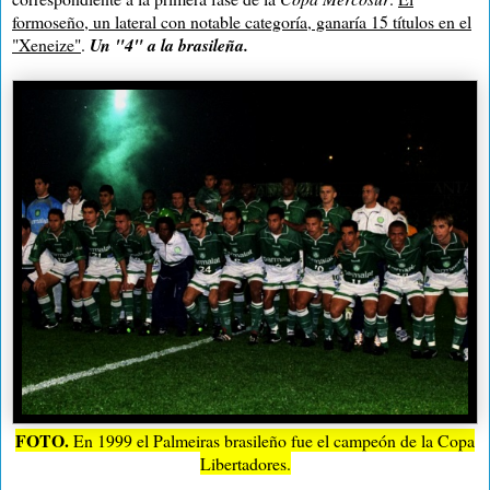
formoseño, un lateral con notable categoría, ganaría 15 títulos en el
"Xeneize
"
.
Un "4" a la brasileña.
FOTO.
En 1999 el Palmeiras brasileño fue el campeón de la Copa
Libertadores.