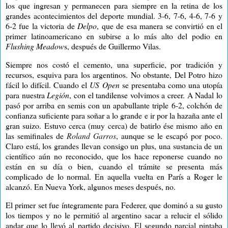
los que ingresan y permanecen para siempre en la retina de los
grandes acontecimientos del deporte mundial. 3-6, 7-6, 4-6, 7-6 y
6-2 fue la victoria de
Delpo
, que de esa manera se convirtió en el
primer latinoamericano en subirse a lo más alto del podio en
Flushing Meadow
s, después de Guillermo Vilas.
Siempre nos costó el cemento, una superficie, por tradición y
recursos, esquiva para los argentinos. No obstante, Del Potro hizo
fácil lo difícil. Cuando el
US Open
se presentaba como una utopía
para nuestra
Legión
, con el tandilense volvimos a creer. A Nadal lo
pasó por arriba en semis con un apabullante triple 6-2, colchón de
confianza suficiente para soñar a lo grande e ir por la hazaña ante el
gran suizo. Estuvo cerca (muy cerca) de batirlo ése mismo año en
las semifinales de
Roland Garros
, aunque se le escapó por poco.
Claro está, los grandes llevan consigo un plus, una sustancia de un
científico aún no reconocido, que los hace reponerse cuando no
están en su día o bien, cuando el trámite se presenta más
complicado de lo normal. En aquella vuelta en París a Roger le
alcanzó. En Nueva York, algunos meses después, no.
El primer set fue íntegramente para Federer, que dominó a su gusto
los tiempos y no le permitió al argentino sacar a relucir el sólido
andar que lo llevó al partido decisivo. El segundo parcial pintaba