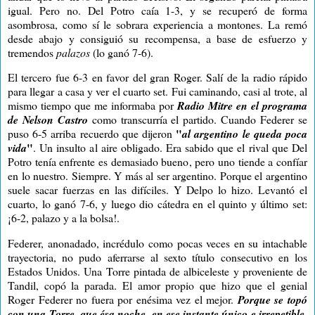
igual. Pero no. Del Potro caía 1-3, y se recuperó de forma
asombrosa, como sí le sobrara experiencia a montones. La remó
desde abajo y consiguió su recompensa, a base de esfuerzo y
tremendos
palazos
(lo ganó 7-6).
El tercero fue 6-3 en favor del gran Roger. Salí de la radio rápido
para llegar a casa y ver el cuarto set. Fui caminando, casi al trote, al
mismo tiempo que me informaba por
R
adio Mitre en el programa
de Nelson Castro
como transcurría el partido. Cuando Federer se
"
puso 6-5 arriba recuerdo que dijeron
al argentino le queda poca
"
vida
. Un insulto al aire obligado. Era sabido que el rival que Del
Potro tenía enfrente es demasiado bueno, pero uno tiende a confíar
en lo nuestro. Siempre. Y más al ser argentino. Porque el argentino
suele sacar fuerzas en las difíciles. Y
Delpo
lo hizo. Levantó el
cuarto, lo ganó 7-6, y luego dio cátedra en el quinto y último set:
¡6-2, palazo y a la bolsa!.
Federer, anonadado, incrédulo como pocas veces en su intachable
trayectoria, no pudo aferrarse al sexto título consecutivo en los
Estados Unidos. Una
Torre
pintada de
albiceleste
y proveniente de
Tandil, copó la parada. El amor propio que hizo que el genial
Roger Federer no fuera por enésima vez el mejor.
Porque se topó
con una Torre, que ésa noche, en ese instante único e irrepetible,