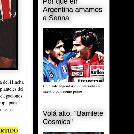
Por qué en
Argentina amamos
a Senna
ía del Hincha
Un piloto legendario, idolatrado en
 planteles del
nuestro país como pocos.
delegaciones
 ropa para
misetas
Volá alto, "Barrilete
Cósmico"
ARTIDO