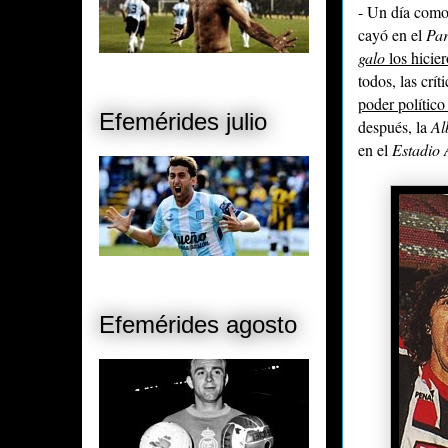
- Un día como
cayó en el
Par
galo
los hicie
todos, las crí
poder político 
Efemérides julio
después, la
Al
en el
Estadio 
Efemérides agosto