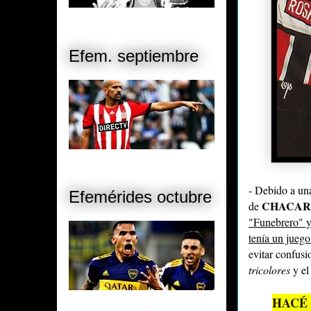
Efem. septiembre
- Debido a una
Efemérides octubre
CHACAR
de
"Funebrero" y
tenía un juego
evitar confusi
tricolores
y el
HACÉ