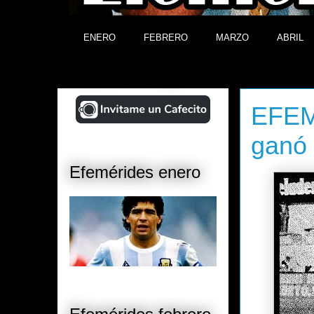
ENERO
FEBRERO
MARZO
ABRIL
¡Ayudá al Blog!
miércoles,
EFEM
ganó 
Efemérides enero