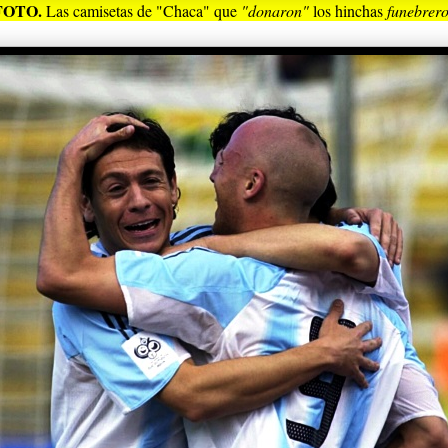
FOTO.
Las camisetas de "Chaca" que
"donaron"
los hinchas
funebrer