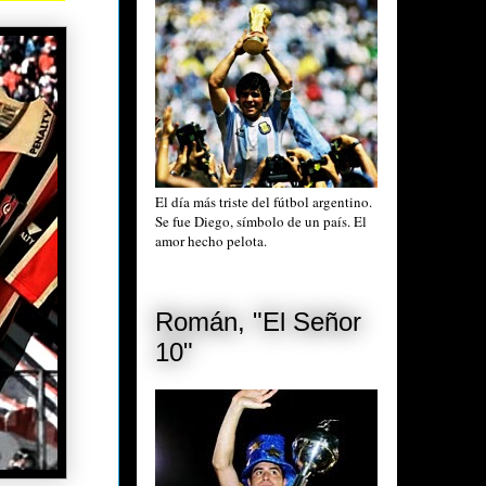
El día más triste del fútbol argentino.
Se fue Diego, símbolo de un país. El
amor hecho pelota.
Román, "El Señor
10"