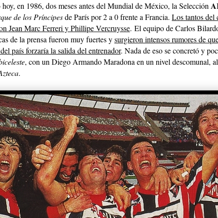
A
 hoy, en 1986, dos meses antes del Mundial de México, la Selección
que de los Príncipes
de París por 2 a 0 frente a Francia.
Los tantos del
ron Jean Marc Ferreri y Phillipe Vercruysse
.
El equipo de Carlos Bilard
ticas de la prensa fueron muy fuertes y
surgieron intensos rumores de que
del país forzaría la salida del entrenador
. Nada de eso se concretó y po
biceleste
, con un Diego Armando Maradona en un nivel descomunal, alz
Azteca
.