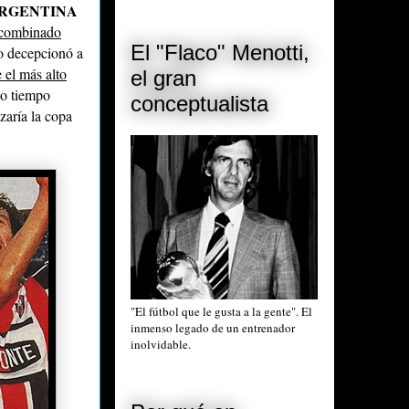
RGENTINA
 combinado
El "Flaco" Menotti,
o decepcionó a
 el más alto
el gran
co tiempo
conceptualista
aría la copa
"El fútbol que le gusta a la gente". El
inmenso legado de un entrenador
inolvidable.