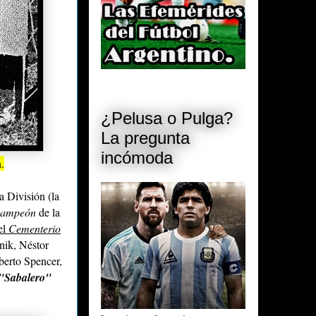
¿Pelusa o Pulga?
La pregunta
incómoda
.
a División (la
campeón
de la
el
Cementerio
nik, Néstor
berto Spencer,
"Sabalero"