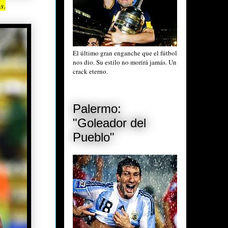
os
.
El último gran enganche que el fútbol
nos dio. Su estilo no morirá jamás. Un
crack eterno.
Palermo:
"Goleador del
Pueblo"