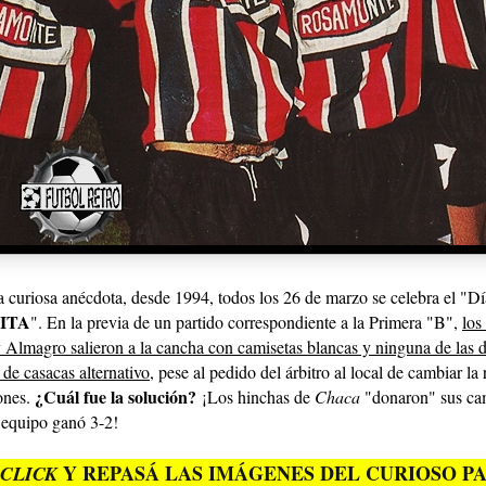
 curiosa anécdota, desde 1994, todos los 26 de marzo se celebra el "D
ITA
". En la previa de un partido correspondiente a la Primera "B",
los
 Almagro salieron a la cancha con camisetas blancas y ninguna de las 
 de casacas alternativo
, pese al pedido del árbitro al local de cambiar la
¿Cuál fue la solución?
ones
.
¡
Los hinchas de
Chaca
"donaron" sus ca
 equipo ganó 3-2!
Y REPASÁ LAS IMÁGENES DEL CURIOSO P
CLICK