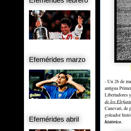
Efemérides febrero
Efemérides marzo
- Un 26 de ma
antigua Prime
Libertadores 
de los Elefant
Canevari, de 
goleador hist
Efemérides abril
histórico.