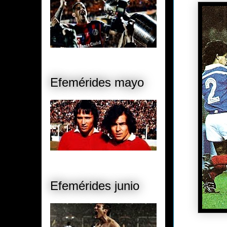
Efemérides mayo
Efemérides junio