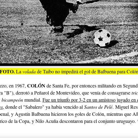
FOTO.
La
volada
de Taibo no impedirá el gol de Balbuena para Colón
COLÓN
rzo, en 1967,
de Santa Fe, por entonces militando en Segund
ra "B"), derrotó a Peñarol de Montevideo, que venía de consagrarse
tri
y
bicampeón
mundial.
Fue un triunfo por 3-2 en un amistoso jugado en 
es
, donde el "Sabalero" ya había vencido al
Santos de Pelé
. Miguel Res
penal, y Agustín Balbuena hicieron los goles de Colón, mientras que Al
órico de la Copa, y Nilo Acuña descontaron para el conjunto uruguayo.