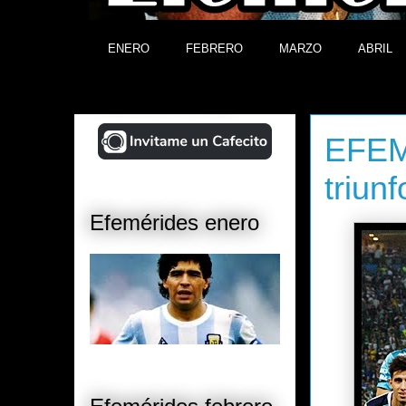
ENERO
FEBRERO
MARZO
ABRIL
¡Ayudá al Blog!
viernes, 27
EFEM
triun
Efemérides enero