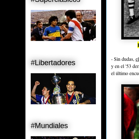
- Sin dudas,
e
#Libertadores
y en el '53 de
el último encu
#Mundiales