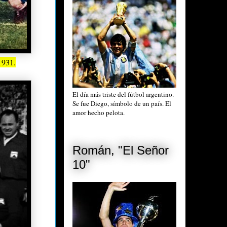
1931.
El día más triste del fútbol argentino.
Se fue Diego, símbolo de un país. El
amor hecho pelota.
Román, "El Señor
10"