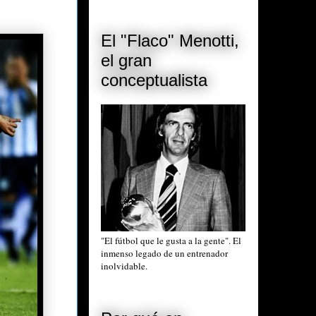
El "Flaco" Menotti,
el gran
conceptualista
"El fútbol que le gusta a la gente". El
inmenso legado de un entrenador
inolvidable.