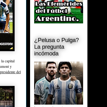
¿Pelusa o Pulga?
La pregunta
incómoda
la capital
aumont y
presidente del