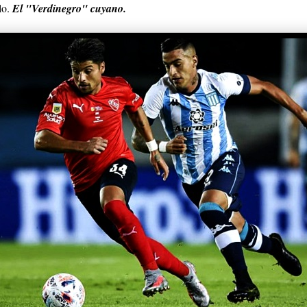
lo.
El "Verdinegro" cuyano.