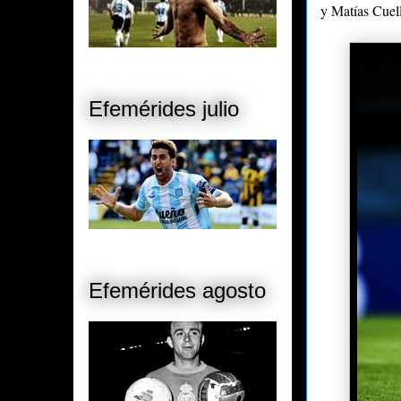
y Matías Cuel
Efemérides julio
Efemérides agosto