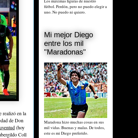
Los máximas figuras de nuestro
fútbol. Perdón, pero no puedo elegir a
uno. No puedo ni quiero.
Mi mejor Diego
entre los mil
"Maradonas"
e realizó en la
iedad de Don
Maradona hizo muchas cosas en sus
Juventud
(hoy
mil vidas. Buenas y malas. De todos,
este es mi Diego preferido.
ubergildo Coll