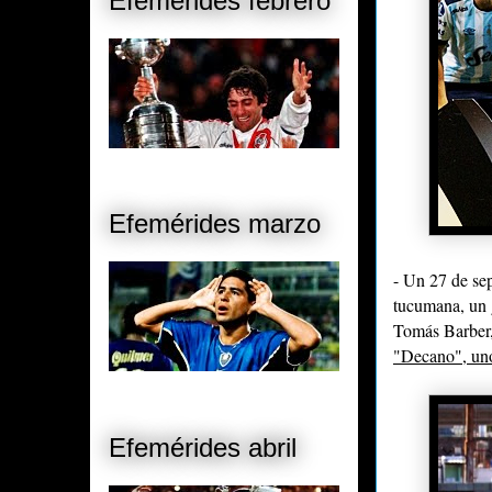
Efemérides febrero
Efemérides marzo
- Un 27 de se
tucumana, un 
Tomás Barber,
"Decano", uno
Efemérides abril