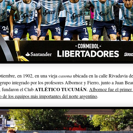
ptiembre, en 1902, en una vieja
casona
ubicada en la calle Rivadavia de 
grupo integrado por los profesores Albornoz y Fierro, junto a Juan Be
ATLÉTICO TUCUMÁN
 fundaron el Club
.
Albornoz fue el primer 
 de los equipos más importantes del norte argentino
.