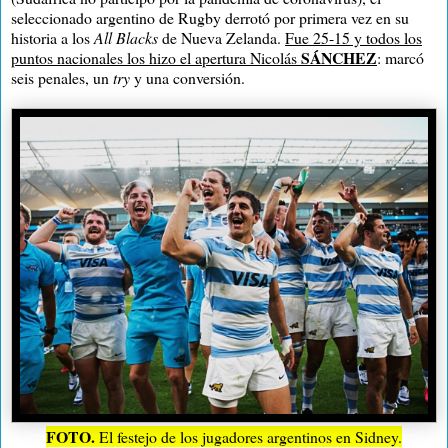
seleccionado argentino de Rugby derrotó por primera vez en su
historia a los
All Blacks
de Nueva Zelanda.
Fue 25-15 y todos los
SÁNCHEZ
puntos nacionales los hizo el apertura Nicolás
: marcó
seis penales, un
try
y una conversión.
FOTO.
El festejo de los jugadores argentinos en Sidney.