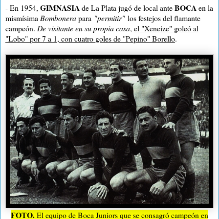
GIMNASIA
BOCA
- En 1954,
de La Plata jugó de local ante
en la
mismísima
Bombonera
para
"permitir"
los festejos del flamante
campeón.
De visitante en su propia casa
,
el "Xeneize" goleó al
"Lobo" por 7 a 1, con cuatro goles de "Pepino" Borello
.
FOTO.
El equipo de Boca Juniors que se consagró campeón en