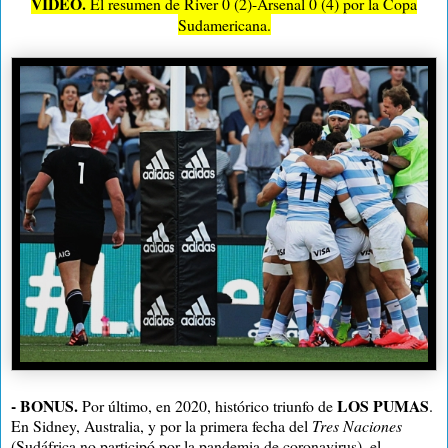
VIDEO.
El resumen de River 0 (2)-Arsenal 0 (4) por la Copa
Sudamericana.
- BONUS.
LOS PUMAS
Por último, en 2020, histórico triunfo de
.
En Sidney, Australia, y por la primera fecha del
Tres Naciones
(Sudáfrica no participó por la pandemia de coronavirus), el