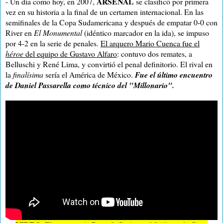
ARSENAL
- Un día como hoy, en 2007,
se clasificó por primera
vez en su historia a la final de un certamen internacional. En las
semifinales de la Copa Sudamericana y después de empatar 0-0 con
River en
El Monumental
(idéntico marcador en la ida), se impuso
por 4-2 en la serie de penales.
El arquero Mario Cuenca fue el
héroe
del equipo de Gustavo Alfaro
: contuvo dos remates, a
Belluschi y René Lima, y convirtió el penal definitorio. El rival en
la
finalísima
sería el América de México.
Fue el último encuentro
de Daniel Passarella como técnico del "Millonario".