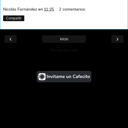
Nicolás Fernández
en
11:25
2 comentarios:
Compartir
‹
›
Inicio
Ver versión web
¡Ayudá al Blog!