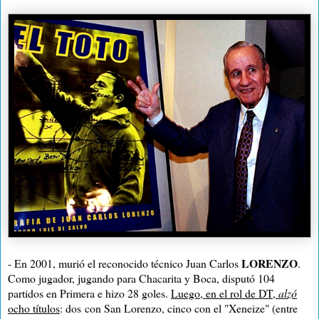
LORENZO
- En 2001, murió el reconocido técnico Juan Carlos
.
Como jugador, jugando para Chacarita y Boca, disputó 104
partidos en Primera e hizo 28 goles.
Luego, en el rol de DT,
alzó
ocho títulos
: dos
con San Lorenzo, cinco con el "Xeneize" (entre