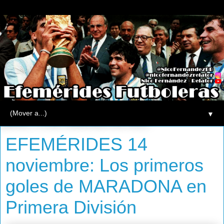
▼
jueves, 14 de noviembre de 2013
EFEMÉRIDES 14
noviembre: Los primeros
goles de MARADONA en
Primera División