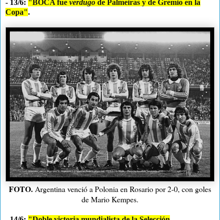
- 13/6:
"BOCA fue
verdugo
de Palmeiras y de Gremio en la
Copa"
.
FOTO.
Argentina venció a Polonia en Rosario por 2-0, con goles
de Mario Kempes.
- 14/6:
"Doble victoria mundialista de la Selección