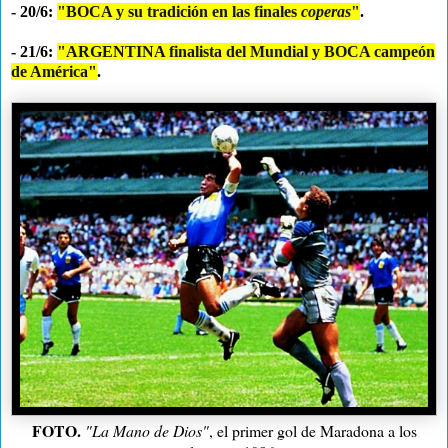
- 20/6:
"BOCA y su tradición en las finales
coperas
"
.
- 21/6:
"ARGENTINA finalista del Mundial y BOCA campeón
de América"
.
FOTO.
"
La Mano de Dios
"
, el primer gol de Maradona a los