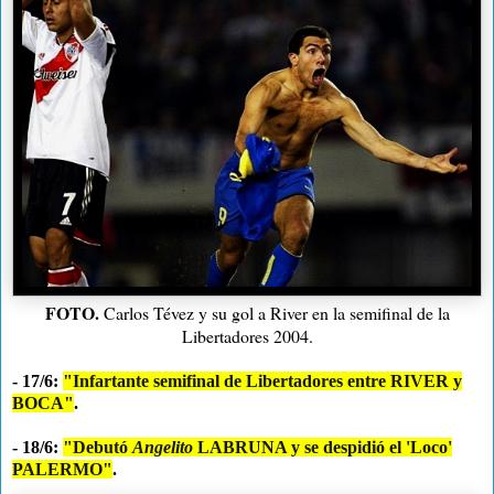
FOTO.
Carlos Tévez y su gol a River en la semifinal de la
Libertadores 2004.
- 17/6:
"Infartante semifinal de Libertadores entre RIVER y
BOCA"
.
- 18/6:
"Debutó
Angelito
LABRUNA y se despidió el 'Loco'
PALERMO"
.