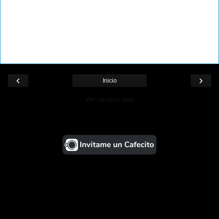
‹
›
Inicio
Ver versión web
¡Ayudá al Blog!