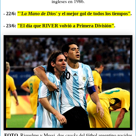
ingleses en 1986.
- 22/6:
"
'La Mano de Dios'
y el mejor gol de todos los tiempos"
.
- 23/6:
"El día que RIVER volvió a Primera División"
.
FOTO.
Riquelme y Messi, dos
cracks
del fútbol argentino nacidos