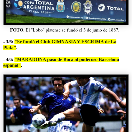
FOTO.
El "Lobo" platense se fundó el 3 de junio de 1887.
- 3/6:
"Se fundó el Club GIMNASIA Y ESGRIMA de La
Plata"
.
- 4/6:
"MARADONA pasó de Boca al poderoso Barcelona
español"
.