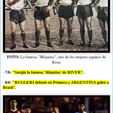
FOTO.
La famosa
"Máquina"
, uno de los mejores equipos de
River.
- 7/6:
"Surgió la famosa '
Máquina'
de RIVER"
.
- 8/6:
"RUGGERI debutó en Primera y ARGENTINA goleó a
Brasil"
.