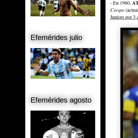
A
- En 1960,
Crespo
(actua
Juniors por
3 
Efemérides julio
Efemérides agosto