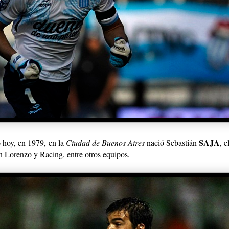
SAJA
 hoy, en 1979,
en la
Ciudad de Buenos Aires
nació Sebastián
, 
n Lorenzo y Racing
, entre otros equipos.