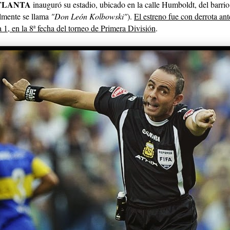
TLANTA
inauguró su estadio, ubicado en la calle Humboldt, del barrio
lmente se llama
"Don León Kolbowski"
).
El estreno fue con derrota an
a
1, en la 8ª fecha del torneo de Primera División
.