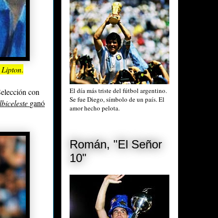
Lipton
.
El día más triste del fútbol argentino.
Selección con
Se fue Diego, símbolo de un país. El
lbi
celeste
ganó
amor hecho pelota.
Román, "El Señor
10"