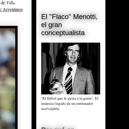
 de
Villa
te Argentinos
El "Flaco" Menotti,
el gran
conceptualista
"El fútbol que le gusta a la gente". El
inmenso legado de un entrenador
inolvidable.