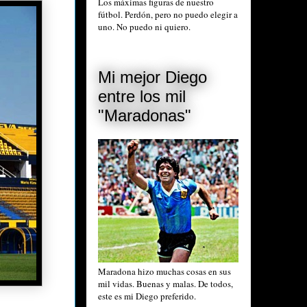
Los máximas figuras de nuestro
fútbol. Perdón, pero no puedo elegir a
uno. No puedo ni quiero.
Mi mejor Diego
entre los mil
"Maradonas"
Maradona hizo muchas cosas en sus
mil vidas. Buenas y malas. De todos,
este es mi Diego preferido.