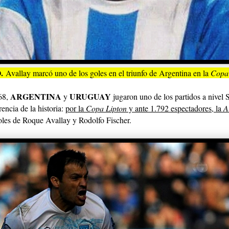
.
Avallay marcó uno de los goles en el triunfo de Argentina en la
Copa 
ARGENTINA
URUGUAY
968,
y
jugaron uno de los partidos a nivel 
ncia de la historia:
por
la
Copa Lipton
y ante 1.792 espectadores, la
A
goles de Roque Avallay y Rodolfo Fischer.