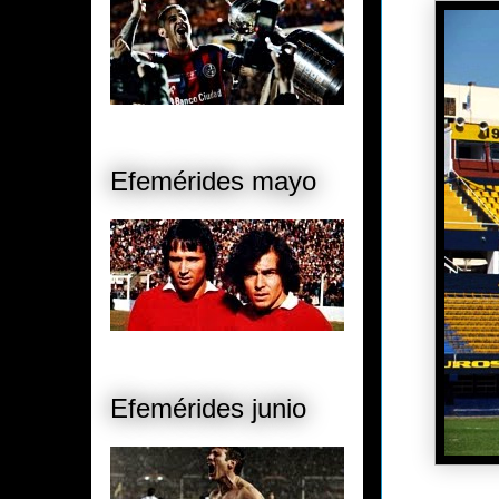
Efemérides mayo
Efemérides junio