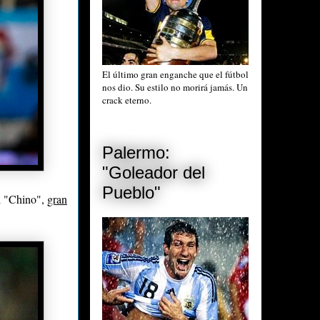
El último gran enganche que el fútbol
nos dio. Su estilo no morirá jamás. Un
crack eterno.
Palermo:
"Goleador del
Pueblo"
el "Chino",
gran