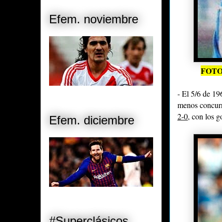
Efem. noviembre
FOTO
- El 5/6 de 1
menos concurre
2-
0
, con los 
Efem. diciembre
#Superclásicos