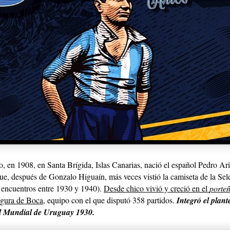
o, en 1908, en Santa Brígida, Islas Canarias, nació el español Pedro A
que, después de Gonzalo Higuaín, más veces vistió la camiseta de
la Sel
encuentros entre 1930 y 1940).
Desde chico vivió y creció en el
porte
figura de Boca
, equipo con el que disputó 358 partidos.
Integró el plant
el Mundial de Uruguay 1930.