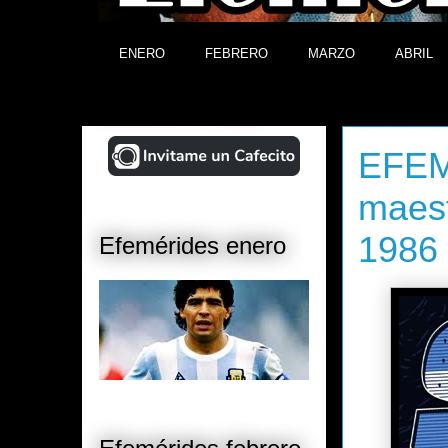
ENERO
FEBRERO
MARZO
ABRIL
¡Ayudá al Blog!
jueves, 5 d
EFEMÉ
maes
1986
Efemérides enero