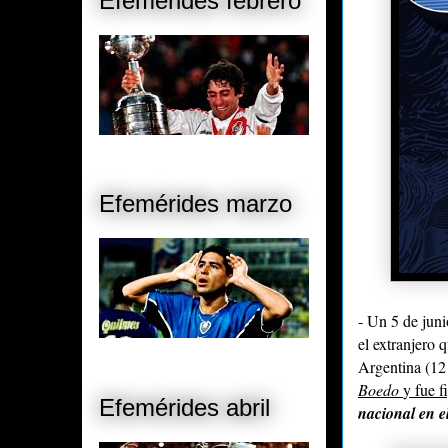
Efemérides febrero
Efemérides marzo
- Un 5 de juni
el extranjero 
Argentina
(12 
Boedo
y fue 
Efemérides abril
nacional en 