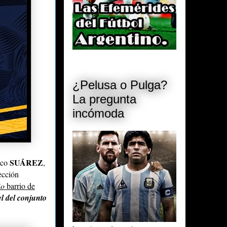
¿Pelusa o Pulga?
La pregunta
incómoda
SUÁREZ
rico
,
ección
ño
barrio de
el del conjunto