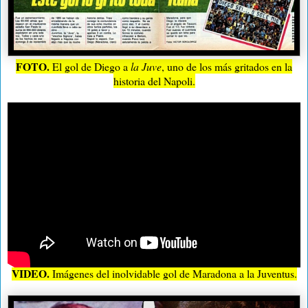
FOTO.
El gol de Diego a
la Juve
, uno de los más gritados en la
historia del Napoli.
VIDEO.
Imágenes del inolvidable gol de Maradona a la Juventus.