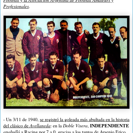
Profesionales
.
- Un 3/11 de 1940,
se registró la goleada más abultada en la historia
INDEPENDIENTE
del clásico de
Avellaneda
: en
la
Doble Visera
,
apabulló
a Racing por 7 a 0, gracias a los tantos de Arsenio Erico