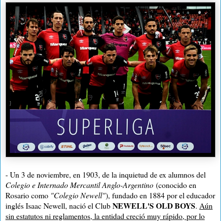
- Un 3 de noviembre, en 1903, de la inquietud de ex alumnos del
Colegio e Internado Mercantil Anglo-Argentino
(conocido en
Rosario como
"Colegio Newell"
), fundado en 1884 por el educador
NEWELL'S OLD BOYS
inglés Isaac Newell, nació el Club
.
Aún
sin estatutos ni reglamentos, la entidad creció muy rápido, por lo