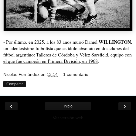
WILLINGTON
- Por último, en 2025, a los 83 años murió Daniel
,
un talentosísimo futbolista que es ídolo absoluto en dos clubes del
fútbol argentino:
Talleres de Córdoba y Vélez Sarsfield, equipo con
el que fue campeón en Primera División, en 1968
.
Nicolás Fernández
en
13:14
1 comentario:
Compartir
‹
›
Inicio
Ver versión web
¡Ayudá al Blog!