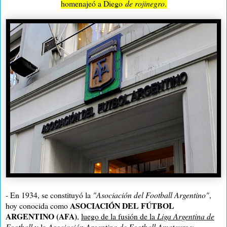
homenajeó a Diego
de rojinegro
.
- En 1934, se constituyó la
"Asociación del Football Argentino"
,
ASOCIACIÓN DEL FÚTBOL
hoy conocida como
ARGENTINO (AFA)
,
luego de la fusión de la
Liga Argentina de
Football
y la
Asociación Argentina de Football Amateurs y