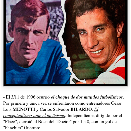
- El 3/11 de 1996 ocurrió
el choque de dos mundos futbolísticos
.
Por primera y única vez se enfrentaron como entrenadores César
MENOTTI
BILARDO
Luis
y Carlos Salvador
.
El
conceptualismo
ante el
tacticismo
. Independiente, dirigido por el
"Flaco", derrotó al Boca del "Doctor" por 1 a 0, con un gol de
"Panchito" Guerrero.