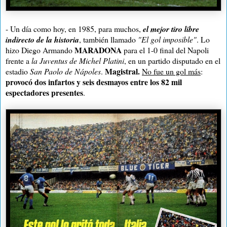
- Un día como hoy, en 1985, para muchos,
el mejor tiro libre
indirecto de la historia
, también llamado
"El gol imposible"
. Lo
MARADONA
hizo Diego Armando
para el 1-0 final del Napoli
frente a
la Juventus de Michel Platini
, en un partido disputado en el
Magistral.
estadio
San Paolo de Nápoles
.
No fue un gol más
:
provocó dos infartos y seis desmayos entre los 82 mil
espectadores presentes
.