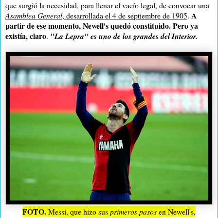
que surgió la necesidad, para llenar el vacío legal, de convocar una
A
Asamblea General
, desarrollada el 4 de septiembre de 1905
.
partir de ese momento, Newell's quedó constituido. Pero ya
existía, claro
.
"La Lepra" es uno de los grandes del Interior.
FOTO.
Messi, que hizo sus
primeros pasos
en Newell's,