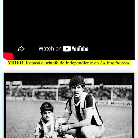
VIDEO.
Repasá el triunfo de Independiente en
La Bombonera
.