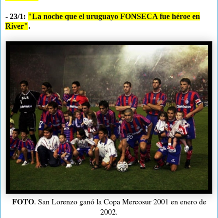
- 23/1:
"La noche que el uruguayo FONSECA fue héroe en
River"
.
FOTO
. San Lorenzo ganó la Copa Mercosur 2001 en enero de
2002.