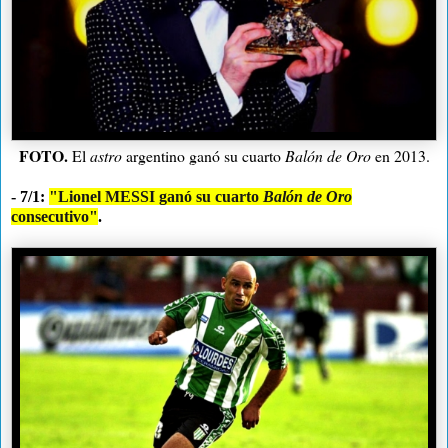
FOTO.
El
astro
argentino ganó su cuarto
Balón de Oro
en 2013.
- 7/1:
"Lionel MESSI ganó su cuarto
Balón de Oro
consecutivo"
.