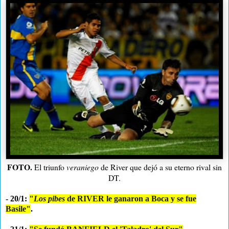
FOTO.
El triunfo
veraniego
de River que dejó a su eterno rival sin
DT.
- 20/1:
"
Los pibes
de RIVER le ganaron a Boca y se fue
Basile"
.