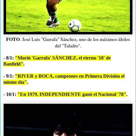
FOTO
. José Luis "Garrafa" Sánchez, uno de los máximos ídolos
del "Taladro".
- 8/1:
"Murió 'Garrafa' SÁNCHEZ, el eterno '10' de
Banfield"
.
- 9/1:
"
RIVER y BOCA, campeones en Primera División el
mismo día"
.
- 10/1:
"En 1979, INDEPENDIENTE ganó el Nacional '78"
.