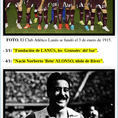
FOTO.
El Club Atlético Lanús se fundó el 3 de enero de 1915.
- 3/1:
"Fundación de LANÚS,
los 'Granates' del Sur
"
.
- 4/1:
"Nació Norberto 'Beto' ALONSO, ídolo de River"
.