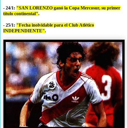
- 24/1:
"SAN LORENZO ganó la Copa Mercosur, su primer
título continental"
.
- 25/1:
"Fecha inolvidable para el Club Atlético
INDEPENDIENTE"
.