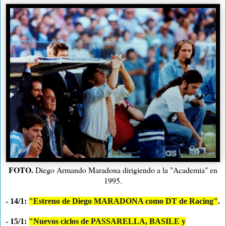
FOTO.
Diego Armando Maradona dirigiendo a la "Academia" en
1995.
- 14/1:
"Estreno de Diego MARADONA como DT de Racing"
.
- 15/1:
"Nuevos ciclos de PASSARELLA, BASILE y