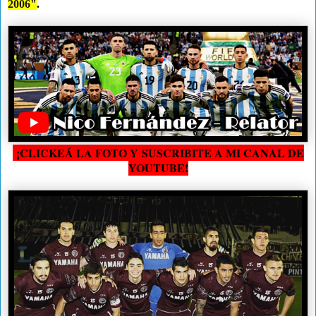
2006"
.
¡CLICKEÁ LA FOTO Y SUSCRIBITE A MI CANAL DE
YOUTUBE!