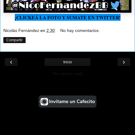
¡CLICKEÁ LA FOTO Y SUMATE EN TWITTER!
Nicolás Fernández
en
2:30
No hay comentarios:
Compartir
‹
›
Inicio
Ver versión web
¡Ayudá al Blog!