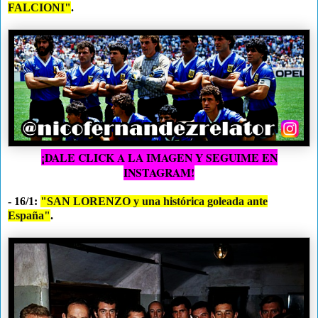
FALCIONI"
.
¡DALE CLICK A LA IMAGEN Y SEGUIME EN
INSTAGRAM!
- 16/1:
"SAN LORENZO y una histórica goleada ante
España"
.