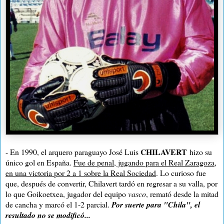
CHILAVERT
- En 1990, el arquero paraguayo José Luis
hizo su
único gol en España.
Fue de penal, jugando para el Real Zaragoza,
en una victoria por 2 a 1 sobre la Real Sociedad
. Lo curioso fue
que, después de convertir, Chilavert tardó en regresar a su valla, por
lo que Goikoetxea, jugador del equipo
vasco
, remató desde la mitad
de cancha y marcó el 1-2 parcial.
Por suerte para "Chila", el
resultado no se modificó...