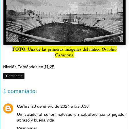
FOTO.
Una de las primeras imágenes del mítico
Osvaldo
Casanova
.
Nicolás Fernández
en
11:25
Compartir
1 comentario:
Carlos
28 de enero de 2024 a las 0:30
Un saludo al señor matosas un caballero como jugador
abrazó y buena!vida
Responder