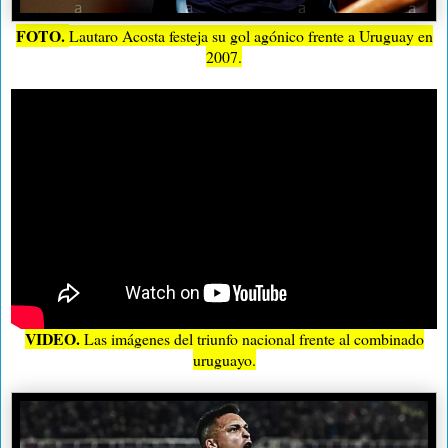
FOTO.
Lautaro Acosta festeja su gol agónico frente a Uruguay en
2007.
VIDEO.
Las imágenes del triunfo nacional frente al combinado
uruguayo.