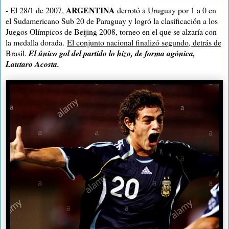
ARGENTINA
- El 28/1 de 2007,
derrotó a Uruguay por 1 a 0 en
el Sudamericano Sub 20 de Paraguay y logró la clasificación a los
Juegos Olímpicos de Beijing 2008, torneo en el que se alzaría con
la medalla dorada.
El conjunto nacional finalizó segundo, detrás de
Brasil
.
El único gol del partido lo hizo, de forma agónica,
Lautaro Acosta.