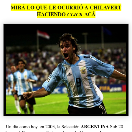
MIRÁ LO QUE LE OCURRIÓ A CHILAVERT
HACIENDO
ACÁ
CLICK
ARGENTINA
- Un día como hoy, en 2003, la Selección
Sub 20