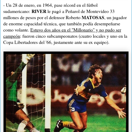
- Un 28 de enero, en 1964, pase récord en el fútbol
RIVER
sudamericano:
le pagó a Peñarol de Montevideo 33
MATOSAS
millones de pesos por el defensor Roberto
, un jugador
de enorme capacidad técnica, que también podía desempeñarse
como volante.
Estuvo dos años en el "Millonario" y no pudo ser
campeón
: fueron cinco subcampeonatos (cuatro locales y uno en la
Copa Libertadores del '66, justamente ante su ex equipo).