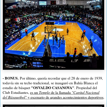
- BONUS.
Por último, quería recordar que el 28 de enero de 1939,
todavía sin su techo tradicional, se inauguró en Bahía Blanca el
"OSVALDO CASANOVA"
estadio de básquet
. Propiedad del
Club Estudiantes,
es un
Templo
de la llamada
"Capital Nacional
del Básquetbol"
y escenario de grandes acontecimientos deportivos
.