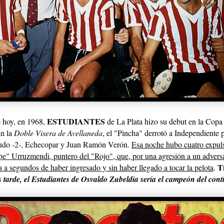
ESTUDIANTES
 hoy, en 1968,
de La Plata hizo su debut en la Copa
En la
Doble Visera de Avellaneda
, el "Pincha" derrotó a Independiente p
udo -2-, Echecopar y Juan Ramón Verón.
Esa noche hubo cuatro expuls
pe" Urruzmendi, puntero del "Rojo", que, por una agresión a un adversa
T
a a segundos de haber ingresado y sin haber llegado a tocar la pelota
.
 tarde
, el Estudiantes de Osvaldo Zubeldía sería el campeón del cont