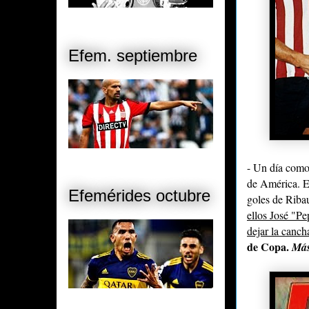
Efem. septiembre
- Un día como
de América. 
Efemérides octubre
goles de Riba
ellos José "Pe
dejar la canch
de Copa
.
Más