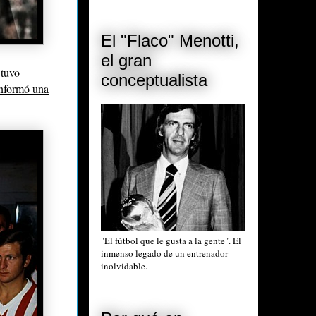
El "Flaco" Menotti,
el gran
 tuvo
conceptualista
onformó una
"El fútbol que le gusta a la gente". El
inmenso legado de un entrenador
inolvidable.