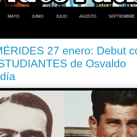
MAYO
JUNIO
JULIO
AGOSTO
SEPTIEMBRE
e enero de 2014
ÉRIDES 27 enero: Debut c
ESTUDIANTES de Osvaldo
día