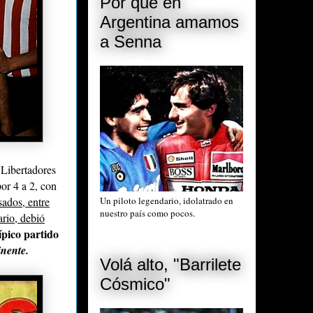
Por qué en
Argentina amamos
a Senna
 Libertadores
or 4 a 2, con
ados, entre
Un piloto legendario, idolatrado en
nuestro país como pocos.
rio, debió
ípico partido
inente.
Volá alto, "Barrilete
Cósmico"