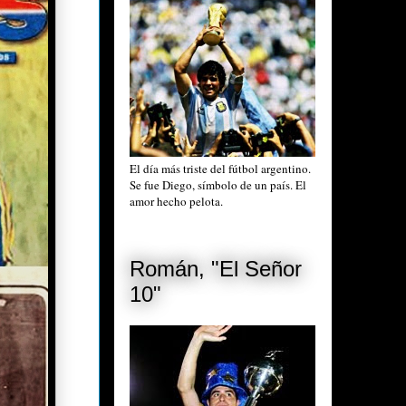
El día más triste del fútbol argentino.
Se fue Diego, símbolo de un país. El
amor hecho pelota.
Román, "El Señor
10"