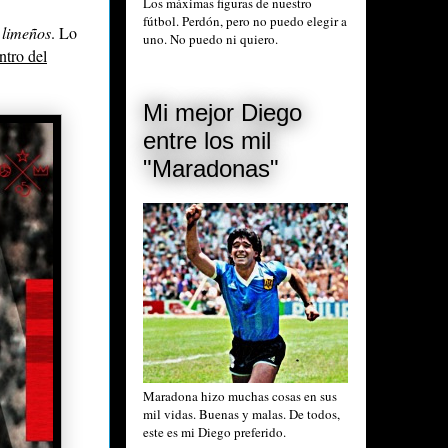
Los máximas figuras de nuestro
fútbol. Perdón, pero no puedo elegir a
s
limeños
. Lo
uno. No puedo ni quiero.
ntro del
Mi mejor Diego
entre los mil
"Maradonas"
Maradona hizo muchas cosas en sus
mil vidas. Buenas y malas. De todos,
este es mi Diego preferido.