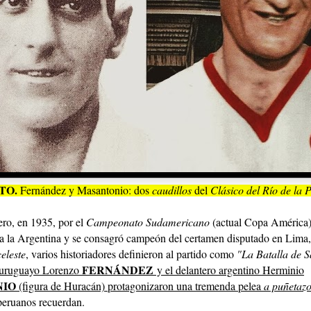
TO.
Fernández y Masantonio: dos
caudillos
del
Clásico del Río de la P
ero, en 1935, por el
Campeonato Sudamericano
(actual Copa América
 a la Argentina y se consagró campeón del certamen disputado en Lim
celeste
, varios historiadores definieron al partido como
"La Batalla de S
FERNÁNDEZ
uruguayo Lorenzo
y el delantero argentino Herminio
NIO
(figura de Huracán) protagonizaron una tremenda pelea
a puñetazo
 peruanos recuerdan.