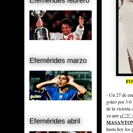
Efemérides febrero
Efemérides marzo
FO
- Un 27 de en
goleó por 3-0
de la victoria
ya que
el "5"
Efemérides abril
MASANTO
hasta hoy los