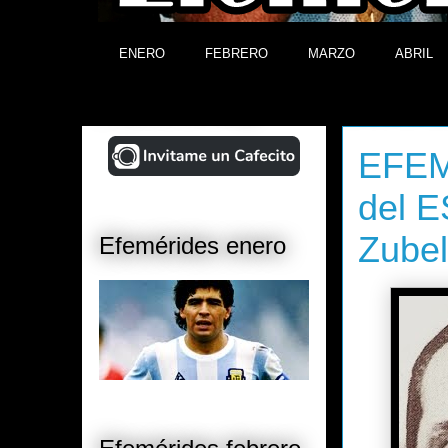
ENERO
FEBRERO
MARZO
ABRIL
¡Ayudá al Blog!
lunes, 27 d
EFEM
del 
Zubel
Efemérides enero