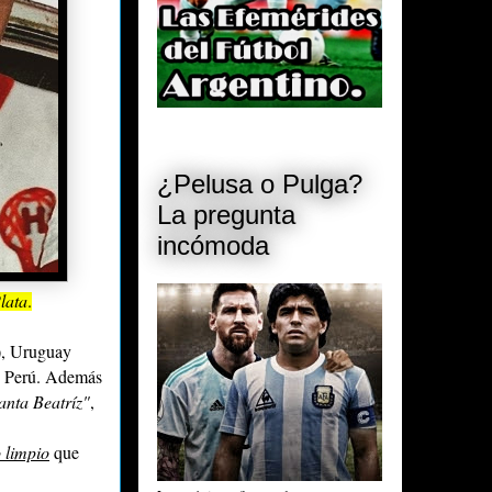
¿Pelusa o Pulga?
La pregunta
incómoda
lata
.
), Uruguay
a, Perú. Además
anta Beatríz"
,
 limpio
que