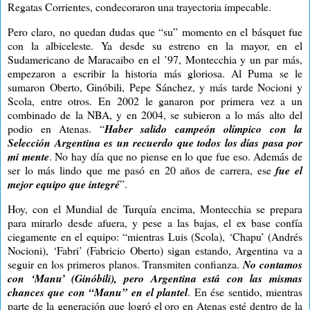
Regatas Corrientes, condecoraron una trayectoria impecable.
Pero claro, no quedan dudas que “su” momento en el básquet fue
con la albiceleste. Ya desde su estreno en la mayor, en el
Sudamericano de Maracaibo en el ’97, Montecchia y un par más,
empezaron a escribir la historia más gloriosa. Al Puma se le
sumaron Oberto, Ginóbili, Pepe Sánchez, y más tarde Nocioni y
Scola, entre otros. En 2002 le ganaron por primera vez a un
combinado de la NBA, y en 2004, se subieron a lo más alto del
podio en Atenas. “
Haber salido campeón olímpico con
la
Selección
Argentina
es un recuerdo que todos los días pasa por
mi mente
. No hay día que no piense en lo que fue eso. Además de
ser lo más lindo que me pasó en 20 años de carrera, ese
fue el
mejor equipo que integré
”.
Hoy, con el Mundial de Turquía encima, Montecchia se prepara
para mirarlo desde afuera, y pese a las bajas, el ex base confía
ciegamente en el equipo: “mientras Luis (Scola), ‘Chapu’ (Andrés
Nocioni), ‘Fabri’ (Fabricio Oberto) sigan estando, Argentina va a
seguir en los primeros planos. Transmiten confianza.
No contamos
con ‘Manu’ (Ginóbili), pero Argentina está con las mismas
chances que con “Manu” en el plantel
. En ése sentido, mientras
parte de la generación que logró el oro en Atenas esté dentro de la