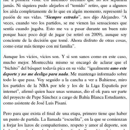
jamás. Ni siquiera pudo alejarlos el “temido” retiro, que a algunos
los aísla completamente de lo que en algún momento, representó la
pasión de sus vidas. “
Siempre extraño
”, nos dijo Alejandro
. “A
veces, cuando veo los partidos, se me vienen las sensaciones que
sentía cuando jugaba. Esto me va a pasar durante un buen rato
porque hace poco dejé de jugar (se retiró en 2009), aunque soy
conciente de la decisión que tomé. Ahora disfruto de otras cosas,
como estar más tiempo con mi familia”.
Aunque los vicios, vicios son. Y si son sanos como en este caso,
mucho mejor. Montecchia mismo se encargó de aclarar que el
“bichito” del básquet todavía pica en su vida: “igualmente
amo este
deporte y no me desligo para nada
. Me mantengo informado sobre
todo lo que pasa. Voy seguido a la cancha a ver a Bahiense, miro
los partidos de la NBA por tele y los de la Liga Española por
internet”, afirmó quien hace unas semanas, dio el ok para ser parte
del proyecto de Pepe Sánchez a cargo de Bahía Blanca Estudiantes,
como asistente de José Luis Pisani.
Pero para que exista el final de una etapa, primero tiene que haber
un punto de partida. La llamada “escuelita”, en la que se comienzan
a forjar los lazos de compañerismo, respeto y amor al deporte, son