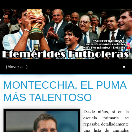
▼
lunes, 23 de agosto de 2010
MONTECCHIA, EL PUMA
MÁS TALENTOSO
Desde niños, si en la
escuela primaria se
repasaba detalladamente
una lista de animales