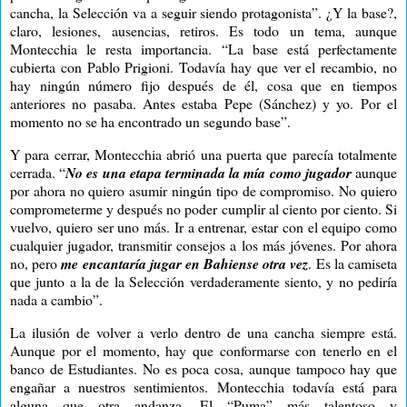
cancha,
la Selección
va a seguir siendo protagonista”. ¿Y la base?,
claro, lesiones, ausencias, retiros. Es todo un tema, aunque
Montecchia le resta importancia. “La base está perfectamente
cubierta con Pablo Prigioni. Todavía hay que ver el recambio, no
hay ningún número fijo después de él, cosa que en tiempos
anteriores no pasaba. Antes estaba Pepe (Sánchez) y yo. Por el
momento no se ha encontrado un segundo base”.
Y para cerrar, Montecchia abrió una puerta que parecía totalmente
cerrada. “
No es una etapa terminada la mía como jugador
aunque
por ahora no quiero asumir ningún tipo de compromiso. No quiero
comprometerme y después no poder cumplir al ciento por ciento. Si
vuelvo, quiero ser uno más. Ir a entrenar, estar con el equipo como
cualquier jugador, transmitir consejos a los más jóvenes. Por ahora
no, pero
me encantaría jugar en Bahiense otra vez
. Es la camiseta
que junto a la de
la Selección
verdaderamente siento, y no pediría
nada a cambio”.
La ilusión de volver a verlo dentro de una cancha siempre está.
Aunque por el momento, hay que conformarse con tenerlo en el
banco de Estudiantes. No es poca cosa, aunque tampoco hay que
engañar a nuestros sentimientos. Montecchia todavía está para
alguna que otra andanza. El “Puma” más talentoso y