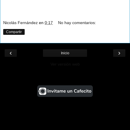
Nicolás Fernández
en
0:17
No hay comentarios:
Compartir
‹
›
Inicio
Ver versión web
¡Ayudá al Blog!