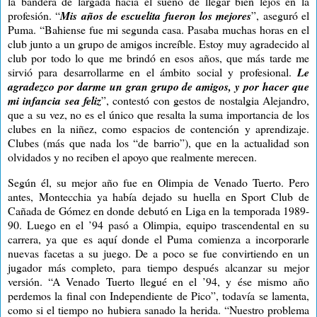
la bandera de largada hacia el sueño de llegar bien lejos en la
profesión. “
Mis
años de escuelita fueron l
os mejores
”, aseguró el
Puma. “Bahiense fue mi segunda casa. Pasaba muchas horas en el
club junto a un grupo de amigos increíble. Estoy muy agradecido al
club por todo lo que me brindó en esos años, que más tarde me
sirvió para desarrollarme en el ámbito social y profesional.
Le
agradezco por darme un gran grupo de amigos, y por hacer que
mi infancia sea feliz
”, contestó con gestos de nostalgia Alejandro,
que a su vez, no es el único que resalta la suma importancia de los
clubes en la niñez, como espacios de contención y aprendizaje.
Clubes (más que nada los “de barrio”), que en la actualidad son
olvidados y no reciben el apoyo que realmente merecen.
Según él, su mejor año fue en Olimpia de Venado Tuerto. Pero
antes, Montecchia ya había dejado su huella en Sport Club de
Cañada de Gómez en donde debutó en Liga en la temporada 1989-
90. Luego en el ’94 pasó a Olimpia, equipo trascendental en su
carrera, ya que es aquí donde el Puma comienza a incorporarle
nuevas facetas a su juego. De a poco se fue convirtiendo en un
jugador más completo, para tiempo después alcanzar su mejor
versión. “A Venado Tuerto llegué en el ’94, y ése mismo año
perdemos la final con Independiente de Pico”, todavía se lamenta,
como si el tiempo no hubiera sanado la herida. “Nuestro problema