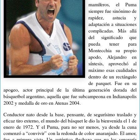
mamíferos, el Puma
siempre fue sinónimo de
rapidez, astucia y
adaptación a situaciones
complicadas. Más allá
del significado que
pueda tener para
Montecchia su propio
apodo, Alejandro en
síntesis, aprovechó al
máximo esas cualidades
dentro de un rectángulo
de parquet. Fue en su
apogeo, actor principal de la última generación dorada del
básquetbol argentino, aquella que fue subcampeona en Indianapolis
2002 y medalla de oro en Atenas 2004.
Conductor nato desde la base, pensante, de segurísimo traslado y
eficaz tiro externo, el mundo del básquet le dio la bienvenida el 1 de
enero de 1972. Y el Puma, para no ser menos, ya desde la cuna
comenzó a “convivir” con la redonda de color anaranjado. El amor,
fue a primera vista. Un auténtico flechazo que no los separaría