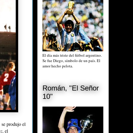
El día más triste del fútbol argentino.
Se fue Diego, símbolo de un país. El
amor hecho pelota.
Román, "El Señor
10"
 se produjo el
z
, el