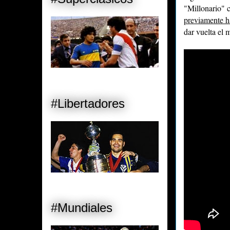
"Millonario" c
previamente h
dar vuelta el 
#Libertadores
#Mundiales