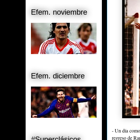
Efem. noviembre
Efem. diciembre
- Un día como
regreso de R
#Superclásicos