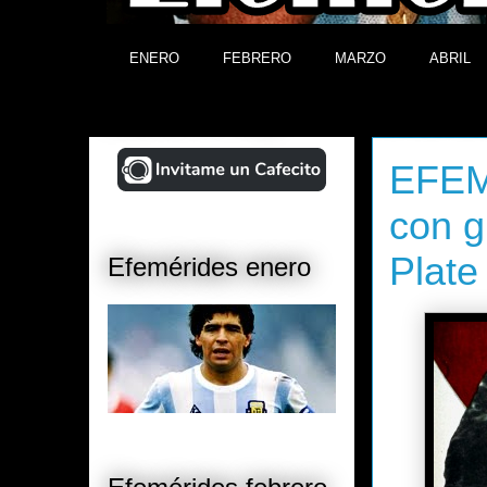
ENERO
FEBRERO
MARZO
ABRIL
¡Ayudá al Blog!
viernes, 30
EFEM
con g
Plate
Efemérides enero