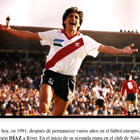
 hoy, en 1991, después de permanecer varios años en el fútbol europeo,
DÍAZ
amón
a River. En el inicio de su segunda etapa en el club de
Núñe