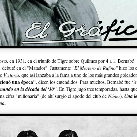
sto, en 1931, en el triunfo de Tigre sobre Quilmes por 4 a 1, Bernabé
A
debutó en el "Matador"
. Justamente
"El Mortero de Rufino"
hizo los c
de
Victoria
, que así lanzaba a la fama a uno de los más grandes goleador
cionó una época"
, dicen los entendidos. Para muchos, Bernabé fue
"e
l mundo en la década del '30"
. En Tigre jugó tres temporadas, hasta qu
na cifra "millonaria" (de ahí surgió el apodo del club de
Núñez
).
Una le
no.