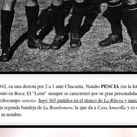
PESCIA
942, en una derrota por 2 a 1 ante Chacarita, Natalio
(en la fo
butó en Boca. El "León" siempre se caracterizó por su gran personalida
mediocampo
xeneize
.
Jugó 365 partidos en el elenco de
La Ribera
y marc
la segunda bandeja de
La Bombonera
, la que da a
Casa Amarilla
y es 
a su nombre.