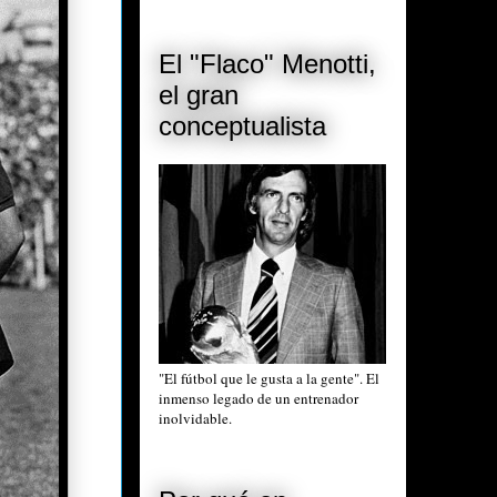
El "Flaco" Menotti,
el gran
conceptualista
"El fútbol que le gusta a la gente". El
inmenso legado de un entrenador
inolvidable.