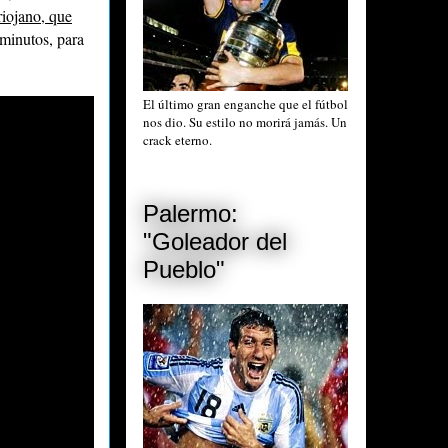
 riojano, que
 minutos, para
El último gran enganche que el fútbol
nos dio. Su estilo no morirá jamás. Un
crack eterno.
Palermo:
"Goleador del
Pueblo"