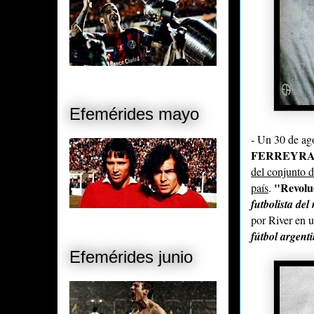
Efemérides mayo
- Un 30 de ago
FERREYR
del conjunto 
"Revolu
país
.
futbolista de
por River en u
fútbol argenti
Efemérides junio