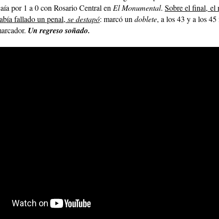
aía por 1 a 0 con Rosario Central en
El Monumental
.
Sobre el final, el
abía fallado un penal,
se destapó
: marcó un
doblete
, a los 43 y a los 45
marcador.
Un regreso soñado.