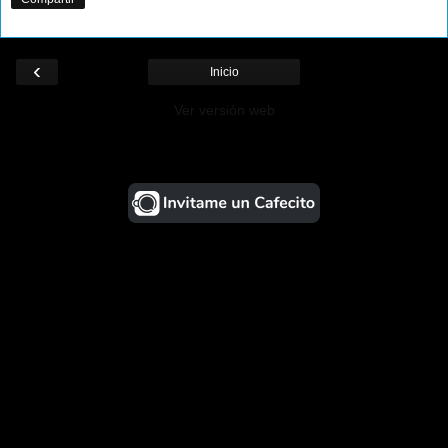
‹
Inicio
Ver versión web
¡Ayudá al Blog!