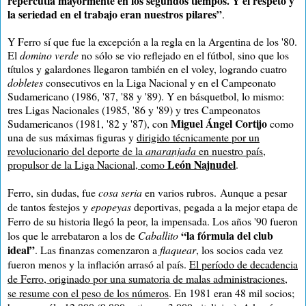
repercutía mayormente en los segundos tiempos. Y el respeto y
la seriedad en el trabajo eran nuestros pilares”
.
Y Ferro sí que fue la excepción a la regla en la Argentina de los '80.
El
domino verde
no sólo se vio reflejado en el fútbol, sino que los
títulos y galardones llegaron también en el voley, logrando cuatro
dobletes
consecutivos en la Liga Nacional y en el Campeonato
Sudamericano (1986, '87, '88 y '89). Y en básquetbol, lo mismo:
tres Ligas Nacionales (1985, '86 y '89) y tres Campeonatos
Miguel Ángel Cortijo
Sudamericanos (1981, '82 y '87), con
como
una de sus máximas figuras y
dirigido técnicamente por un
revolucionario del deporte de la
anaranjada
en nuestro país,
León Najnudel
propulsor de la Liga Nacional, como
.
Ferro, sin dudas, fue
cosa seria
en varios rubros.
Aunque a pesar
de tantos festejos y
epopeyas
deportivas, pegada a la mejor etapa de
Ferro de su historia llegó la peor, la impensada. Los años '90 fueron
“la fórmula del club
los que le arrebataron a los de
Caballito
ideal”
. Las finanzas comenzaron a
flaquear
, los socios cada vez
fueron menos y la inflación arrasó al país.
El período de decadencia
de Ferro, originado por una sumatoria de malas administraciones,
se resume con el peso de los números
. En 1981 eran 48 mil socios;