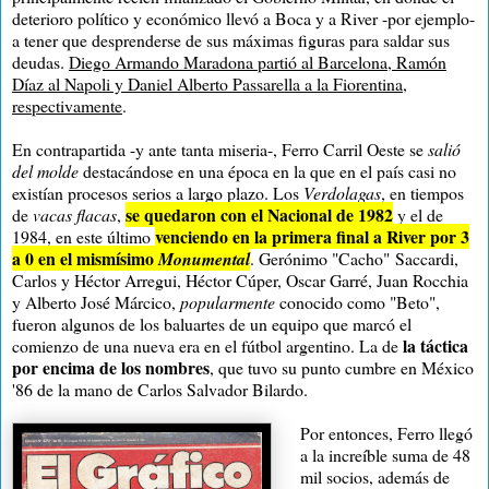
deterioro político y económico llevó a Boca y a River -por ejemplo-
a tener que desprenderse de sus máximas figuras para saldar sus
deudas.
Diego Armando Maradona partió al Barcelona, Ramón
Díaz al Napoli y Daniel Alberto Passarella a la Fiorentina,
respectivamente
.
En contrapartida -y ante tanta miseria-, Ferro Carril Oeste se
salió
del molde
destacándose en una época en la que en el país casi no
existían procesos serios a largo plazo. Los
Verdolagas
, en tiempos
se quedaron con el Nacional de 1982
de
vacas flacas
,
y el de
venciendo en la primera final a River por 3
1984, en este último
a 0 en el mismísimo
Monumental
. Gerónimo "Cacho"
Saccardi,
Carlos y Héctor Arregui, Héctor Cúper, Oscar Garré, Juan Rocchia
y Alberto José Márcico,
popularmente
conocido como "Beto"
,
fueron algunos de los baluartes de un equipo que marcó el
la táctica
comienzo de una nueva era en el fútbol argentino. La de
por encima de los nombres
, que tuvo su punto cumbre en México
'86 de la mano de Carlos Salvador Bilardo.
Por entonces, Ferro llegó
a la increíble suma de 48
mil socios, además de