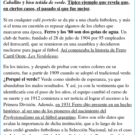
y
.
Típico ejemplo que revela que,
Caballito
bien teñida de verde
en ciertos casos, el pasado sí que fue mejor
.
Si en cualquier café
porteño
se da pie a una charla futbolera, y más
si el tema en cuestión es repasar algunos de los clubes que
Ferro y los '80 son dos gotas de agua
marcaron una época,
. Un
club de barrio, fundado el 28 de julio de 1904 por 95 empleados
del ferrocarril, que se reunieron en una asamblea y decidieron
nuclearse para jugar al fútbol.
Así comenzaba la historia de Ferro
Carril Oeste,
Los Verdolagas
.
En los inicios, y después de p
robar con varios colores en su
camiseta, fue a partir de 1909 cuando se adopt
ó el tradicional verde.
¿Porqué el verde?
Verde como símbolo de esperanza, ya que
abundaban los malos resultados. Y así, ya con la vestimenta que lo
identificaría con el paso de los años, el equipo cambió el curso de
su suerte y en 1912 comienza a ser noticia al lograr el ascenso a la
Primera División. Además,
en 1931 Ferro dijo presente en un hecho
histórico, al ser
uno de los pioneros del nacimiento del
Profesionalismo
en el fútbol argentino
. Estos son sólo datos que
avalan la importancia de dicha institución, que a lo largo de los
años cedió grandes futbolistas a la Selección Nacional, tal es el caso