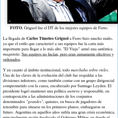
FOTO.
Griguol fue el DT de los mejores equipos de Ferro.
Carlos Timoteo Griguol
La llegada de
a Ferro hizo mucho ruido,
ya que el estilo que caracterizó a sus equipos fue la carta más
importante para llegar a lo más alto. "El Viejo"
armó una auténtica
maquinita
.
Sus equipos no lucían, pero eran sumamente efectivos y
ordenados
.
Y en cuanto al ámbito institucional, todo
marchaba sobre rieles
.
Una de las claves de la evolución del club fue respaldar a las
divisiones inferiores, como también contar con un grupo dirigencial
comprometido con la causa, encabezado por Santiago Leyden. El
presidente logró mantener una política
austera
y responsable, en
contraposición a las administraciones de los conjuntos
denominados
"grandes"
, quienes, en busca de jugadores de
renombre para situarse en los primeros planos, embargaron su
futuro. Argentina en aquellos años sufría una gran crisis económica,
principalmente recién finalizado el Gobierno Militar, en donde el