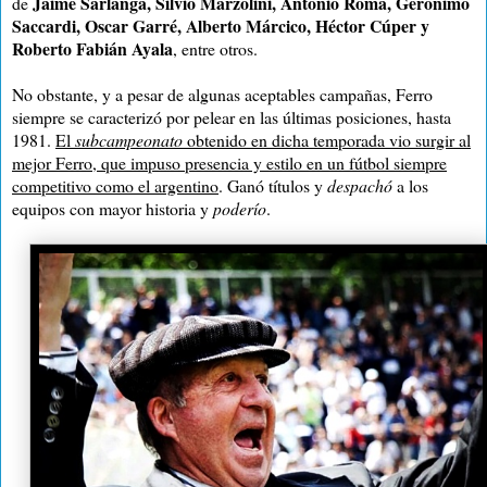
Jaime Sarlanga, Silvio Marzolini, Antonio Roma, Gerónimo
de
Saccardi, Oscar Garré, Alberto Márcico, Héctor Cúper y
Ro
berto Fabián Ayala
, entre otros.
No obstante, y a pesar de algunas aceptables campañas, Ferro
siempre se caracterizó por pelear en las últimas posiciones, hasta
1981.
El
subcampeonato
obtenido en dicha temporada vio surgir al
mejor Ferro, que impuso presencia y estilo en un fútbol siempre
competitivo como el argentino
. Ganó títulos y
despachó
a los
equipos con mayor historia y
poderío
.