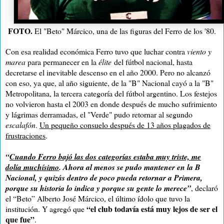
FOTO.
El "Beto" Márcico, una de las figuras del Ferro de los '80.
Con esa realidad económica Ferro tuvo que luchar contra
viento y
marea
para permanecer en la
élite
del fútbol nacional, hasta
decretarse el inevitable descenso en el año 2000. Pero no alcanzó
con eso, ya que, al año siguiente, de la "B" Nacional cayó a la "B"
Metropolitana, la tercera categoría del fútbol argentino. Los festejos
no volvieron hasta el 2003 en donde después de mucho sufrimiento
y lágrimas derramadas, el "Verde" pudo retornar al segundo
escalafón
.
Un pequeño consuelo después de 13 años plagados de
frustraciones
.
“
Cuando Ferro bajó las dos categorías estaba muy triste, me
dolía muchísimo
. Ahora al menos se pudo mantener en la B
Nacional, y quizás dentro de poco pueda retornar a Primera,
porque su historia lo indica y porque su gente lo merece”
, declaró
el “Beto” Alberto José Márcico, el último ídolo que tuvo la
“el club todavía está muy lejos de ser el
institución. Y agregó que
que fue”
.