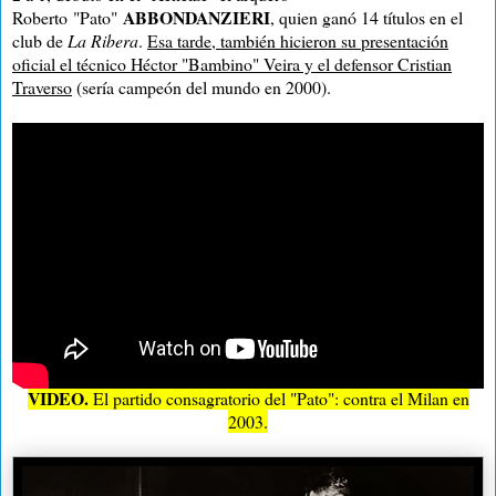
ABBONDANZIERI
Roberto
"Pato"
, quien ganó 14 títulos en el
club de
La Ribera
.
Esa tarde, también hicieron su presentación
oficial el técnico Héctor "Bambino" Veira y el defensor Cristian
Traverso
(sería campeón del mundo en 2000).
VIDEO.
El partido consagratorio del "Pato": contra el Milan en
2003.