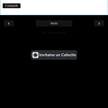
Compartir
‹
›
Inicio
Ver versión web
¡Ayudá al Blog!