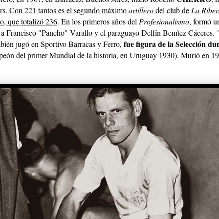
rs.
Con 221 tantos es el segundo máximo
artillero
del club de
La Riber
o, que totalizó 236
. En los primeros años del
Profesionalismo
, formó u
o a Francisco "Pancho" Varallo y el paraguayo Delfín Benítez Cáceres.
fue figura de la Selección du
mbién jugó en Sportivo Barracas y Ferro,
eón del primer Mundial de la historia, en Uruguay 1930). Murió en 1