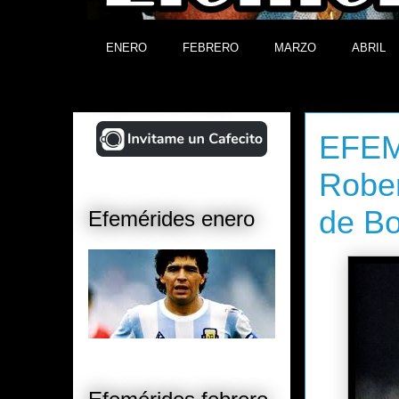
ENERO
FEBRERO
MARZO
ABRIL
¡Ayudá al Blog!
domingo, 23
EFEM
Rober
de B
Efemérides enero