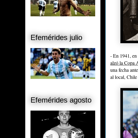
Efemérides julio
- En 1941, en
alzó la Copa 
una fecha ante
al local, Chil
Efemérides agosto