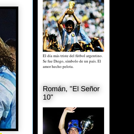
El día más triste del fútbol argentino.
Se fue Diego, símbolo de un país. El
amor hecho pelota.
Román, "El Señor
10"