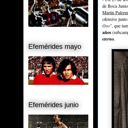
de Boca Junio
Martín Palerm
ofensivo junt
Oro"
, que ta
años
(subcamp
eterno.
Efemérides mayo
Efemérides junio