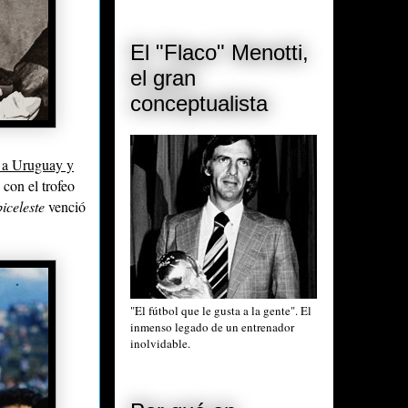
El "Flaco" Menotti,
el gran
conceptualista
 a Uruguay y
 con el trofeo
iceleste
venció
"El fútbol que le gusta a la gente". El
inmenso legado de un entrenador
inolvidable.