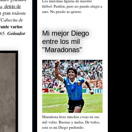
Los máximas figuras de nuestro
a
, detrás de
fútbol. Perdón, pero no puedo elegir a
uno. No puedo ni quiero.
n gran
tridente
"Cabecita de
rante varios
Mi mejor Diego
965.
Goleador
entre los mil
"Maradonas"
Maradona hizo muchas cosas en sus
mil vidas. Buenas y malas. De todos,
este es mi Diego preferido.