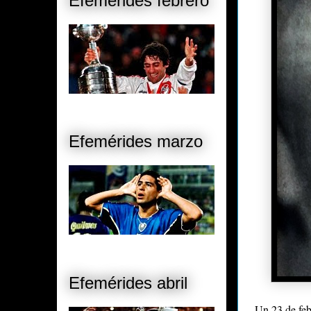
Efemérides febrero
Efemérides marzo
Efemérides abril
- Un 23 de fe