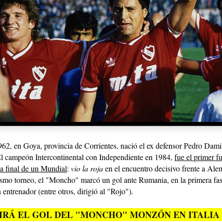
962, en Goya, provincia de Corrientes, nació el ex defensor Pedro Dam
El campeón Intercontinental con Independiente en 1984,
fue el primer fu
a final de un Mundial
:
vio la roja
en el encuentro decisivo frente a Alem
ismo torneo, el "Moncho" marcó un gol ante Rumania, en la primera fase
 entrenador (entre otros, dirigió al "Rojo").
IRÁ EL GOL DEL "MONCHO" MONZÓN EN ITALIA 