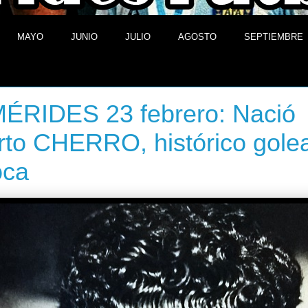
MAYO
JUNIO
JULIO
AGOSTO
SEPTIEMBRE
 de febrero de 2014
ÉRIDES 23 febrero: Nació
to CHERRO, histórico gole
oca