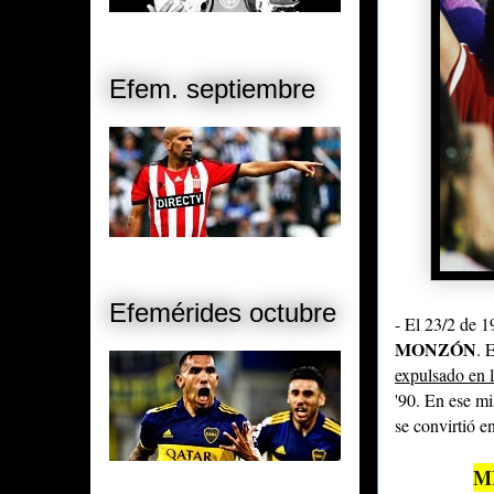
Efem. septiembre
Efemérides octubre
- El 23/2 de 1
MONZÓN
. 
expulsado en l
'90. En ese m
se convirtió en
M