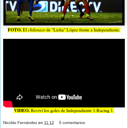
FOTO.
El
chilenazo
de "Licha" López frente a Independiente.
VIDEO.
Reviví los goles de Independiente 1-Racing 1.
Nicolás Fernández
en
11:12
5 comentarios: