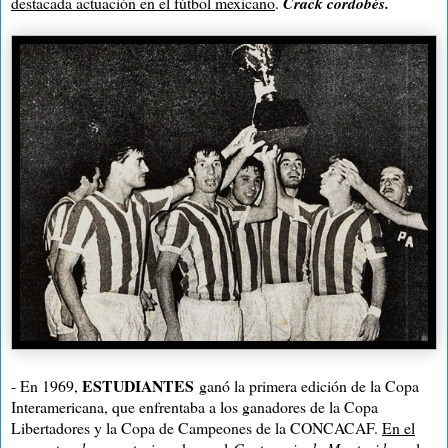
destacada actuación en el fútbol mexicano
.
Crack cordobés.
ESTUDIANTES
- En 1969,
ganó la primera edición de la Copa
Interamericana, que enfrentaba a los ganadores de la Copa
Libertadores y la Copa de Campeones de la CONCACAF.
En el