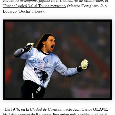
encuentro
desempate
, jugado en el
Centenario de Montevideo
, el
"Pincha" goleó 3-0 al Toluca mexicano
(Marcos Conigliaro -2- y
Eduardo "Bocha" Flores).
OLAVE
- En 1976, en la
Ciudad de Córdoba
nació Juan Carlos
,
histórico arquero de Belgrano. Fue quien más partidos jugó en el