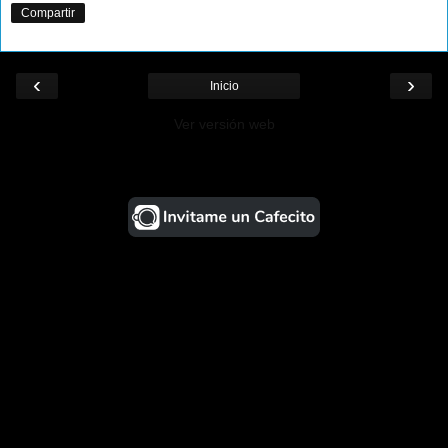
Compartir
‹
›
Inicio
Ver versión web
¡Ayudá al Blog!