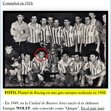
Conmebol en 1916
.
FOTO.
Plantel de Racing en una gira europea realizada en 1968.
- En 1949, en la
Ciudad de Buenos Aires
nació el ex defensor
WOLFF
Enrique
, más conocido como "Quique".
En el país jugó