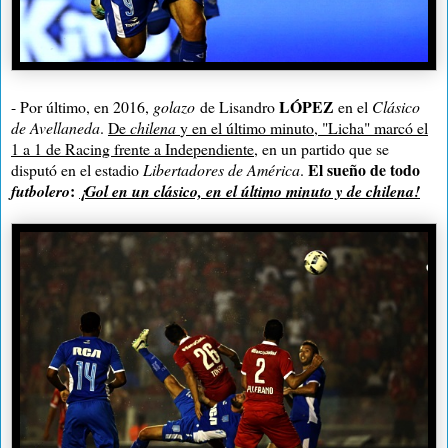
LÓPEZ
- Por último, en 2016,
golazo
de Lisandro
en el
Clásico
de Avellaneda
.
De
chilena
y en el último minuto, "Licha" marcó el
1 a 1 de Racing frente a Independiente
, en un partido que se
El sueño de todo
disputó en el
estadio
Libertadores de América
.
:
futbolero
¡Gol en un clásico, en el último minuto y de chilena!