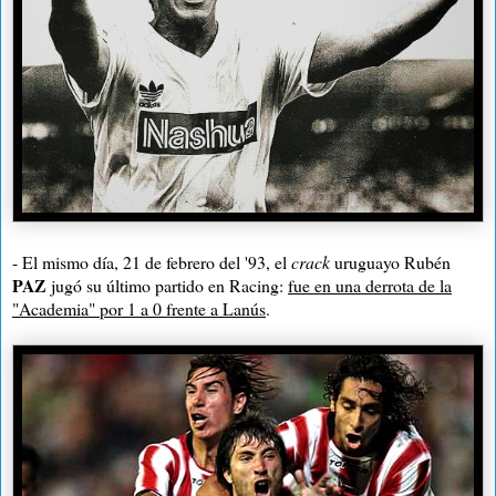
- El mismo día, 21 de febrero del '93, el
crack
uruguayo Rubén
PAZ
jugó su último partido en Racing:
fue en una derrota de la
"Academia" por 1 a 0 frente a Lanús
.