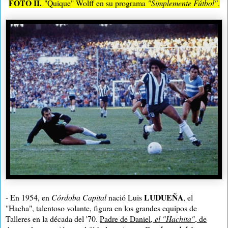
FOTO II.
"Quique" Wolff en su programa
"Simplemente Fútbol"
.
LUDUEÑA
- En 1954, en
Córdoba Capital
nació Luis
, el
"Hacha", talentoso volante, figura en los grandes equipos de
Talleres en la década del '70.
Padre de Daniel,
el "Hachita"
, de