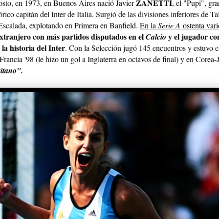
ZANETTI
osto, en 1973, en Buenos Aires nació Javier
, el "Pupi", gra
rico capitán del Inter de Italia. Surgió de las divisiones inferiores de Ta
scalada, explotando en Primera en Banfield.
En la
Serie A
ostenta vari
 extranjero con más partidos disputados en el
y el jugador co
Calcio
la historia del Inter
. Con la Selección jugó 145 encuentros y estuvo e
rancia '98 (le hizo un gol a Inglaterra en octavos de final) y en Corea
itano".