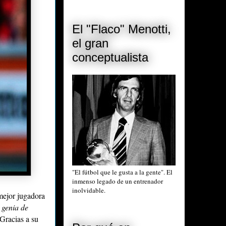
El "Flaco" Menotti,
el gran
conceptualista
"El fútbol que le gusta a la gente". El
inmenso legado de un entrenador
inolvidable.
 mejor jugadora
 genia de
 Gracias a su