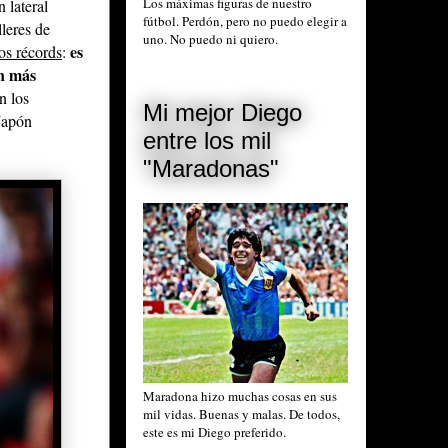
Los máximas figuras de nuestro
n lateral
fútbol. Perdón, pero no puedo elegir a
lleres de
uno. No puedo ni quiero.
es
os récords
:
n más
n los
Mi mejor Diego
-Japón
entre los mil
"Maradonas"
Maradona hizo muchas cosas en sus
mil vidas. Buenas y malas. De todos,
este es mi Diego preferido.