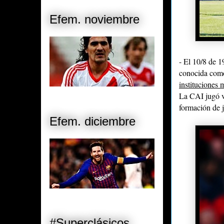
Efem. noviembre
- El 10/8 de 
conocida com
instituciones 
La CAI jugó v
formación de j
Efem. diciembre
#Superclásicos