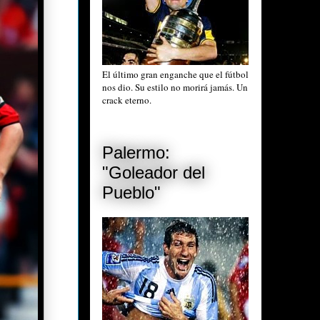
El último gran enganche que el fútbol
nos dio. Su estilo no morirá jamás. Un
crack eterno.
Palermo:
"Goleador del
Pueblo"