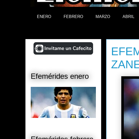
ENERO
FEBRERO
MARZO
ABRIL
¡Ayudá al Blog!
sábado, 10
EFEM
ZANET
Efemérides enero