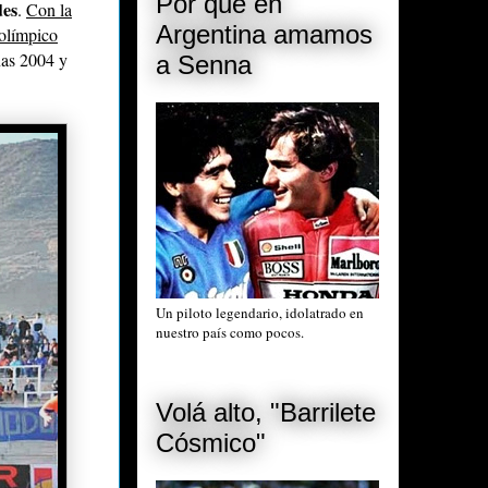
Por qué en
des
.
Con la
Argentina amamos
 olímpico
nas 2004 y
a Senna
Un piloto legendario, idolatrado en
nuestro país como pocos.
Volá alto, "Barrilete
Cósmico"