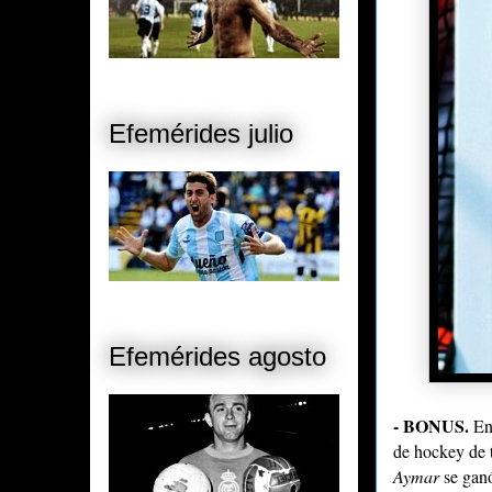
Efemérides julio
Efemérides agosto
- BONUS.
En 
de hockey de 
Aymar
se ganó