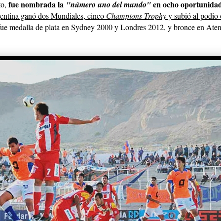
fue nombrada la
en ocho oportunida
to,
"número uno del mundo"
entina ganó dos Mundiales, cinco
Champions Trophy
y subió al podio
 fue medalla de plata en Sydney 2000 y Londres 2012, y bronce en Ate