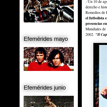
- Un 10 de ag
derecho e histó
Remedios de E
el futbolista
presencias en 
Mundiales de F
2002.
"Il Cap
Efemérides mayo
Efemérides junio