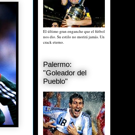
El último gran enganche que el fútbol
nos dio. Su estilo no morirá jamás. Un
crack eterno.
Palermo:
"Goleador del
Pueblo"