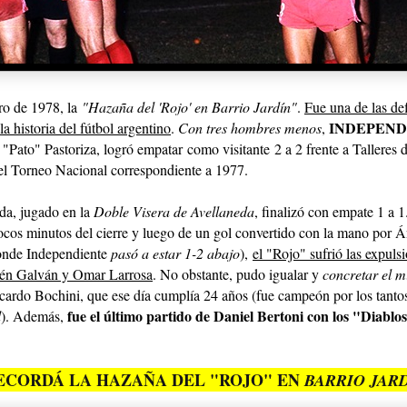
ro de 1978, la
"Hazaña del 'Rojo' en Barrio Jardín"
.
Fue una de las de
INDEPEND
la historia del fútbol argentino
.
Con tres hombres menos
,
l "Pato" Pastoriza, logró empatar
como visitante
2 a 2 frente a Talleres
el Torneo Nacional correspondiente a 1977.
ida, jugado en la
Doble Visera de Avellaneda
, finalizó con empate 1 a 1
pocos minutos del cierre y luego de un gol convertido con la mano por 
onde Independiente
pasó a estar 1-2 abajo
),
el "Rojo" sufrió las expul
bén Galván y Omar Larrosa
. No obstante, pudo igualar y
concretar el m
cardo Bochini, que ese día cumplía 24 años (fue campeón por los tanto
fue el último partido de Daniel Bertoni con los "Diablo
d
). Además,
ECORDÁ LA HAZAÑA DEL "ROJO" EN
BARRIO JAR