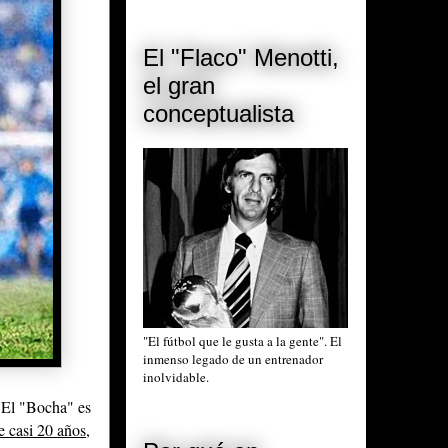
El "Flaco" Menotti,
el gran
conceptualista
"El fútbol que le gusta a la gente". El
inmenso legado de un entrenador
inolvidable.
 El "Bocha" es
e casi 20 años,