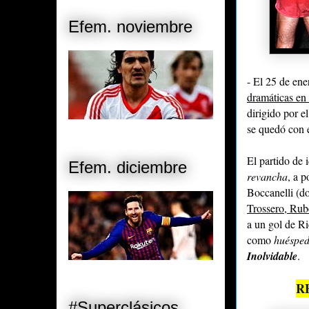
Efem. noviembre
- El 25 de ene
dramáticas en 
dirigido por e
se quedó con 
El partido de 
Efem. diciembre
revancha
, a 
Boccanelli (d
Trossero, Ru
a un gol de Ri
como
huéspe
Inolvidable
.
R
#Superclásicos