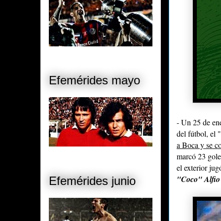
Efemérides mayo
- Un 25 de en
del fútbol, el
a Boca y se c
marcó 23 goles
el exterior ju
"Coco" Alfio 
Efemérides junio