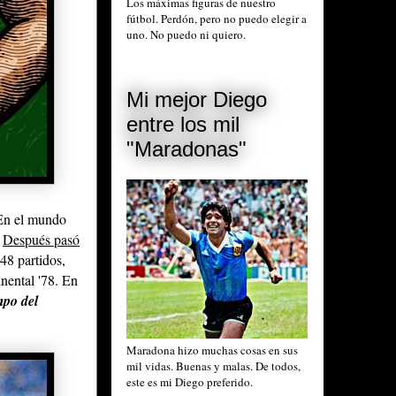
Los máximas figuras de nuestro
fútbol. Perdón, pero no puedo elegir a
uno. No puedo ni quiero.
Mi mejor Diego
entre los mil
"Maradonas"
En el mundo
.
Después pasó
48 partidos,
inental '78. En
mpo del
Maradona hizo muchas cosas en sus
mil vidas. Buenas y malas. De todos,
este es mi Diego preferido.