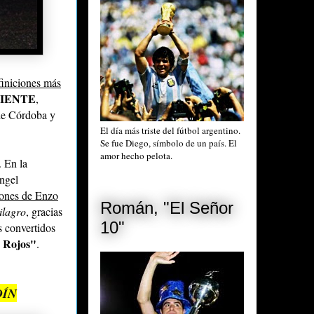
finiciones más
IENTE
,
 de Córdoba y
El día más triste del fútbol argentino.
Se fue Diego, símbolo de un país. El
amor hecho pelota.
. En la
Ángel
siones de Enzo
Román, "El Señor
ilagro
, gracias
10"
s convertidos
s Rojos"
.
DÍN