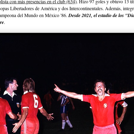
olista con más presencias en el club (634)
. Hizo 97 goles y obtuvo 13 tít
Copas Libertadores de América y dos Intercontinentales. Además, integró
 campeona del Mundo en México '86.
Desde 2021, el estadio de los "Di
re
.