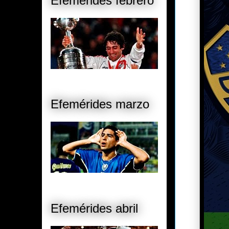
Efemérides febrero
Efemérides marzo
Efemérides abril