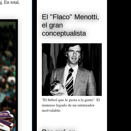
i
. En total,
El "Flaco" Menotti,
el gran
conceptualista
"El fútbol que le gusta a la gente". El
inmenso legado de un entrenador
inolvidable.