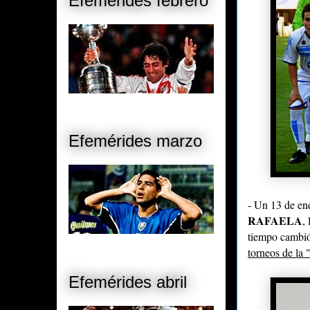
Efemérides febrero
Efemérides marzo
- Un 13 de en
RAFAELA
,
tiempo cambió
torneos de la
Efemérides abril