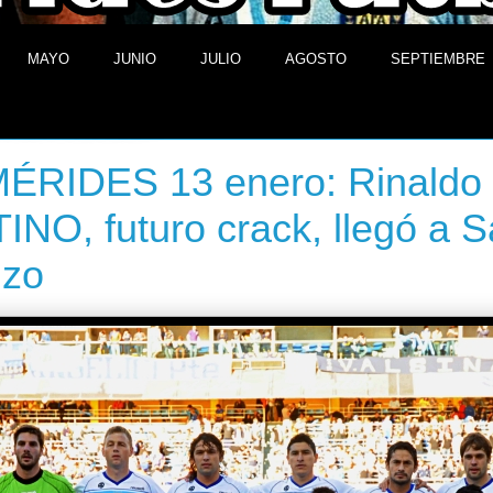
MAYO
JUNIO
JULIO
AGOSTO
SEPTIEMBRE
e enero de 2014
ÉRIDES 13 enero: Rinaldo
NO, futuro crack, llegó a 
nzo