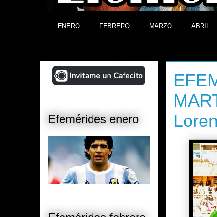
ENERO
FEBRERO
MARZO
ABRIL
¡Ayudá al Blog!
lunes, 13 d
EFEM
MARTI
Lore
Efemérides enero