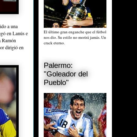
bido a una
El último gran enganche que el fútbol
ugó en Lanús e
nos dio. Su estilo no morirá jamás. Un
 a Ramón
crack eterno.
or dirigió en
Palermo:
"Goleador del
Pueblo"