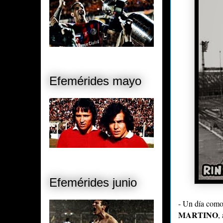
Efemérides mayo
Efemérides junio
- Un día como
MARTINO
,