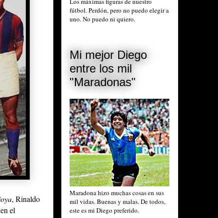
Los máximas figuras de nuestro
fútbol. Perdón, pero no puedo elegir a
uno. No puedo ni quiero.
Mi mejor Diego
entre los mil
"Maradonas"
Maradona hizo muchas cosas en sus
joya
, Rinaldo
mil vidas. Buenas y malas. De todos,
 en el
este es mi Diego preferido.