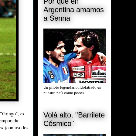
Por qué en
Argentina amamos
a Senna
Un piloto legendario, idolatrado en
nuestro país como pocos.
l "Gringo", ex
Volá alto, "Barrilete
 temporada
Cósmico"
ra
(contuvo los