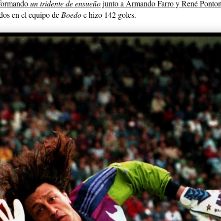
formando
un tridente de ensueño
junto a Armando Farro y René Ponton
idos en el equipo de
Boedo
e hizo 142 goles.