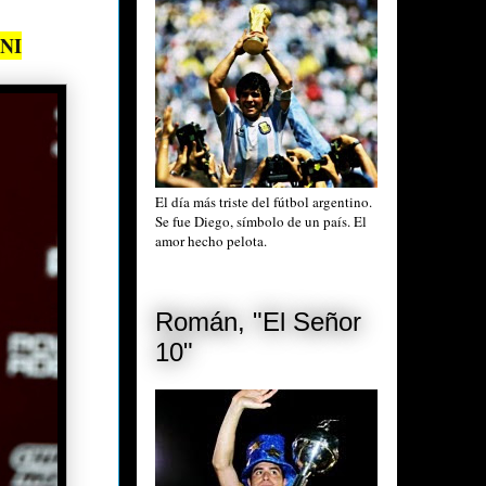
NI
El día más triste del fútbol argentino.
Se fue Diego, símbolo de un país. El
amor hecho pelota.
Román, "El Señor
10"