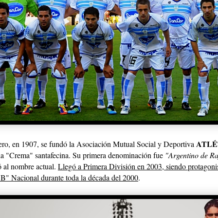
ATLÉ
ero, en 1907, se fundó la Asociación Mutual Social y Deportiva
 la "Crema" santafecina. Su primera denominación fue
"Argentino de Ra
 al nombre actual.
Llegó a Primera División en 2003, siendo protagonis
 "B" Nacional durante toda la década del 2000
.