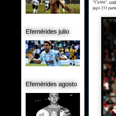
"Ciclón",
con
jugó 233 part
Efemérides julio
Efemérides agosto