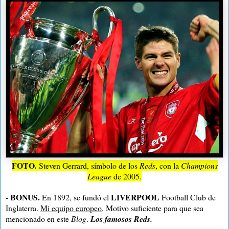
FOTO.
Steven Gerrard, símbolo de los
Reds
, con la
Champions
League
de 2005.
-
BONUS.
LIVERPOOL
En 1892, se fundó el
Football Club de
Inglaterra.
Mi equipo europeo
. Motivo suficiente para que sea
mencionado en este
Blog
.
Los famosos Reds.