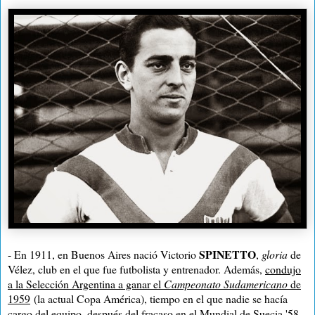
SPINETTO
- En 1911, en Buenos Aires nació Victorio
,
gloria
de
Vélez, club en el que fue futbolista y entrenador. Además,
condujo
a
la Selección
Argentina
a ganar el
Campeonato Sudamericano
de
1959
(la actual Copa América), tiempo en el que nadie se hacía
cargo del equipo, después del fracaso en el Mundial de Suecia '58.