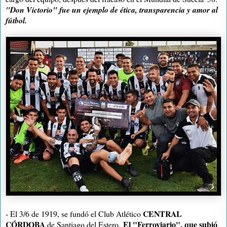
"Don Victorio" fue un ejemplo de ética, transparencia y amor al
fútbol.
CENTRAL
- El 3/6 de 1919, se fundó el Club Atlético
CÓRDOBA
El "Ferroviario", que subió
de Santiago del Estero.