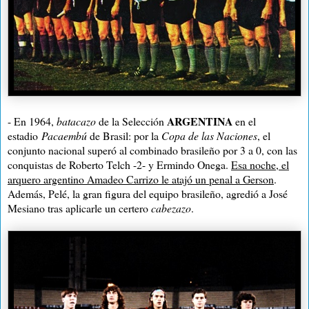
ARGENTINA
- En 1964,
batacazo
de
la Selección
en el
estadio
Pacaembú
de Brasil: por
la
Copa
de las Naciones
, el
conjunto nacional superó al combinado brasileño por
3 a
0, con las
conquistas de Roberto Telch -2- y Ermindo Onega.
Esa noche, el
arquero argentino Amadeo Carrizo le atajó un penal a Gerson
.
Además, Pelé, la gran figura del equipo brasileño, agredió a José
Mesiano tras aplicarle un certero
cabezazo
.