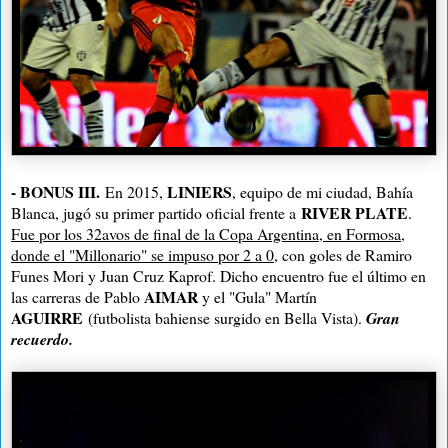
-
BONUS III.
LINIERS
En 2015,
, equipo de mi ciudad, Bahía
RIVER PLATE
Blanca, jugó su primer partido oficial frente a
.
Fue por los 32avos de final de la Copa Argentina, en Formosa,
donde el "Millonario" se impuso por 2 a 0
, con goles de Ramiro
Funes Mori y Juan Cruz Kaprof. Dicho encuentro fue el último en
AIMAR
las carreras de Pablo
y el "Gula" Martín
AGUIRRE
(futbolista bahiense surgido en Bella Vista).
Gran
recuerdo.