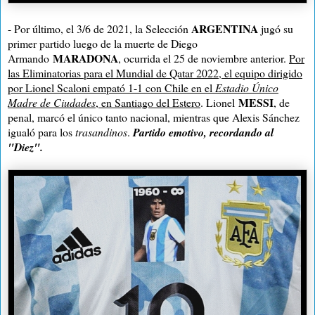
ARGENTINA
- Por último, el 3/6 de 2021, la Selección
jugó su
primer partido luego de la muerte de Diego
MARADONA
Armando
, ocurrida el 25 de noviembre anterior.
Por
las Eliminatorias para el Mundial de Qatar 2022, el equipo dirigido
por Lionel Scaloni empató 1-1 con Chile en el
Estadio Único
MESSI
Madre de Ciudades
, en Santiago del Estero
. Lionel
, de
penal, marcó el único tanto nacional, mientras que Alexis Sánchez
igualó para los
trasandinos
.
Partido emotivo, recordando al
"Diez".