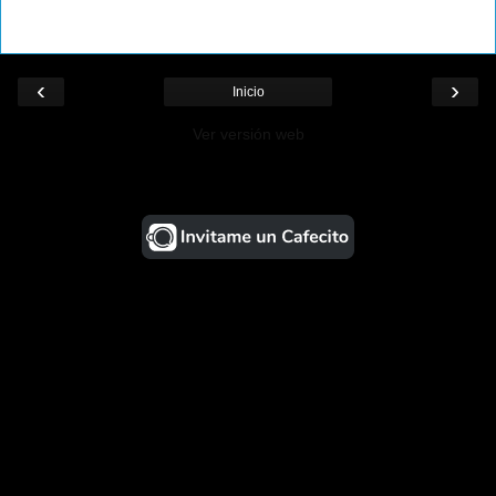
‹
›
Inicio
Ver versión web
¡Ayudá al Blog!