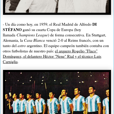
DI
- Un día como hoy, en 1959, el Real Madrid de Alfredo
STÉFANO
ganó su cuarta Copa de Europa (hoy
llamada
Champions League
) de forma consecutiva. En Stuttgart,
Alemania,
la
Casa
Blanca
venció
2-
0 al Reims francés, con un
tanto del
astro
argentino. El equipo campeón también contaba con
otros futbolistas de nuestro país:
el arquero Rogelio "Flaco"
Domínguez, el delantero Héctor "Nene" Rial y el técnico Luis
Carniglia
.