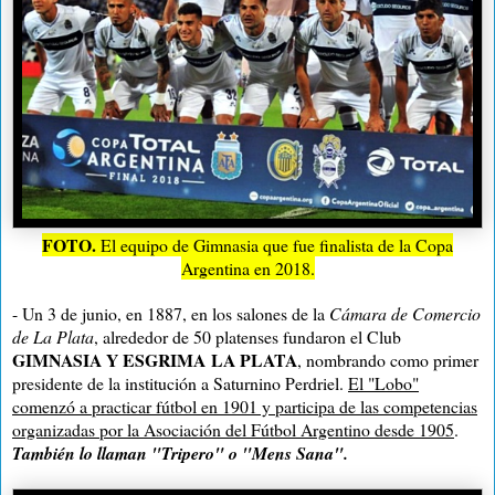
FOTO.
El equipo de Gimnasia que fue finalista de la Copa
Argentina en 2018.
- Un 3 de junio, en 1887, en los salones de
la
Cámara
de Comercio
de
La Plata
, alrededor de 50 platenses fundaron el Club
GIMNASIA Y ESGRIMA
LA PLATA
, nombrando como primer
presidente de la institución a Saturnino Perdriel.
El "Lobo"
comenzó a practicar fútbol en 1901 y participa de las competencias
organizadas por
la Asociación
del Fútbol Argentino desde 1905
.
También lo llaman "Tripero" o "Mens Sana".