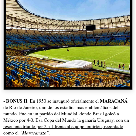
-
BONUS II.
MARACANÁ
En 1950 se inauguró oficialmente el
de Río de Janeiro, uno de los estadios más emblemáticos del
mundo. Fue en un partido del Mundial, donde Brasil goleó a
México por 4-0.
Esa Copa del Mundo la ganaría Uruguay, con un
resonante triunfo por 2 a 1 frente al equipo anfitrión, recordado
como el
"Maracanazo"
.