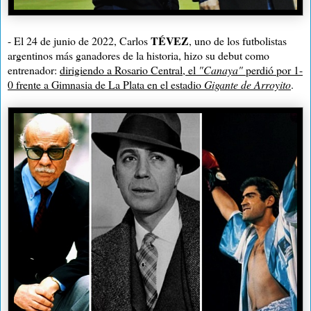
TÉVEZ
- El 24 de junio de 2022, Carlos
, uno de los futbolistas
argentinos más ganadores de la historia, hizo su debut como
entrenador:
dirigiendo a Rosario Central, el
"Canaya"
perdió por 1-
0 frente a Gimnasia de La Plata en el estadio
Gigante de Arroyito
.