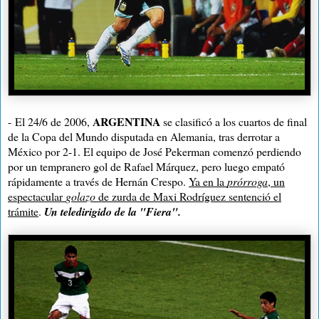
ARGENTINA
-
El 24/6 de 2006,
se clasificó a los cuartos de final
de la Copa del Mundo disputada en Alemania, tras derrotar a
México por 2-1. El equipo de José Pekerman comenzó perdiendo
por un tempranero gol de Rafael Márquez, pero luego empató
rápidamente a través de Hernán Crespo.
Ya en la
prórroga
, un
espectacular
golazo
de zurda de Maxi Rodríguez sentenció el
trámite
.
Un teledirigido de la "Fiera".