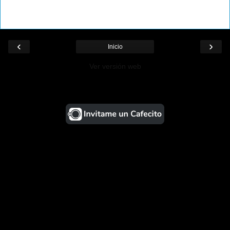
‹
›
Inicio
Ver versión web
¡Ayudá al Blog!