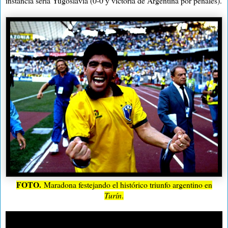
instancia sería Yugoslavia (0-0 y victoria de Argentina por penales).
FOTO.
Maradona festejando el histórico triunfo argentino en
Turín
.