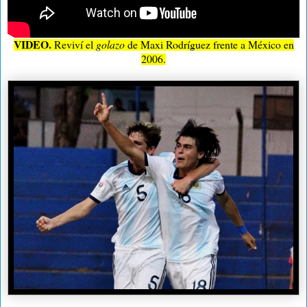
VIDEO.
Reviví el
golazo
de Maxi Rodríguez frente a México en
2006.