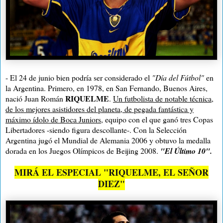
- El 24 de junio bien podría ser considerado el
"Día del Fútbol"
en
la Argentina. Primero, en 1978, en San Fernando, Buenos Aires,
RIQUELME
nació Juan Román
.
Un futbolista de notable técnica,
de los mejores asistidores del planeta, de pegada fantástica y
máximo ídolo de Boca Juniors
, equipo con el que ganó tres Copas
Libertadores -siendo figura descollante-. Con la Selección
Argentina jugó el Mundial de Alemania 2006 y obtuvo la medalla
dorada en los Juegos Olímpicos de Beijing 2008.
"El Último 10".
MIRÁ EL ESPECIAL "RIQUELME, EL SEÑOR
DIEZ"