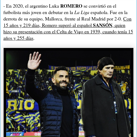
ROMERO
- En 2020, el argentino Luka
se convirtió en el
futbolista más joven en debutar en la
La Liga
española. Fue en la
derrota de su equipo, Mallorca, frente al Real Madrid por 2-0.
Con
SANSÓN
15 años y 219 días, Romero superó al español
, quien
hizo su presentación con el Celta de Vigo en 1939, cuando tenía 15
años y 255 días
.