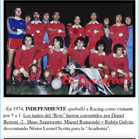
INDEPENDIENTE
- En 1974,
apabulló
a Racing como visitante
por
5 a
1.
Los tantos del "Rojo" fueron convertidos por Daniel
Bertoni -2-, Hugo Saggioratto, Miguel Raimondo y Rubén Galván
,
descontando Néstor Leonel Scotta para la "Academia".