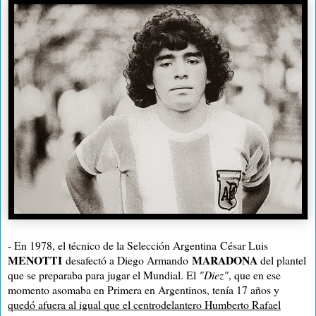
- En 1978, el técnico de
la Selección
Argentina
César Luis
MENOTTI
MARADONA
desafectó a Diego Armando
del plantel
que se preparaba para jugar el Mundial. El
"Diez"
, que en ese
momento asomaba en Primera en Argentinos, tenía 17 años y
quedó afuera al igual que el centrodelantero Humberto Rafael