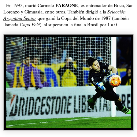
FARAONE
- En 1993, murió Carmelo
, ex entrenador de Boca, San
Lorenzo y Gimnasia
, entre otros.
También dirigió a
la
Selección
Argentina
Senior
que ganó
la Copa
del Mundo de 1987 (también
llamada
Copa Pelé
), al superar en la final a Brasil por
1 a
0.