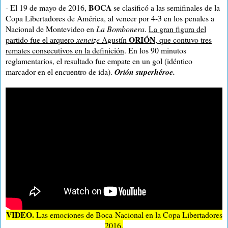
BOCA
- El 19 de mayo de 2016,
se clasificó a las semifinales de la
Copa Libertadores de América, al vencer por 4-3 en los penales a
Nacional de Montevideo en
La Bombonera
.
La gran figura del
ORIÓN
partido fue el arquero
xeneize
Agustín
, que contuvo tres
remates consecutivos en la definición
. En los 90 minutos
reglamentarios, el resultado fue empate en un gol (idéntico
marcador en el encuentro de ida).
Orión superhéroe.
VIDEO.
Las emociones de Boca-Nacional en la Copa Libertadores
2016.