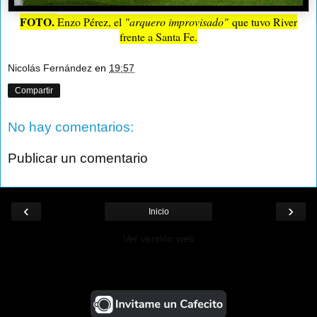
FOTO.
Enzo Pérez, el
"arquero improvisado"
que tuvo River
frente a Santa Fe.
Nicolás Fernández
en
19:57
Compartir
No hay comentarios:
Publicar un comentario
‹
›
Inicio
Ver versión web
¡Ayudá al Blog!