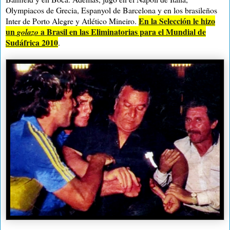
Olympiacos de Grecia, Espanyol de Barcelona y en los brasileños
En la Selección le hizo
Inter de Porto Alegre y Atlético Mineiro.
un
a Brasil en las Eliminatorias para el Mundial de
golazo
Sudáfrica 2010
.