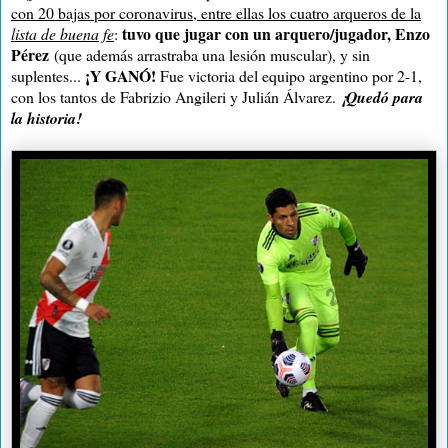
con 20 bajas por coronavirus, entre ellas los cuatro arqueros de la
tuvo que jugar con un arquero/jugador, Enzo
lista de buena fe
:
Pérez
(que además arrastraba una lesión muscular), y sin
¡Y GANÓ!
suplentes...
Fue victoria del equipo argentino por 2-1,
con los tantos de Fabrizio Angileri y Julián Álvarez.
¡Quedó para
la historia!