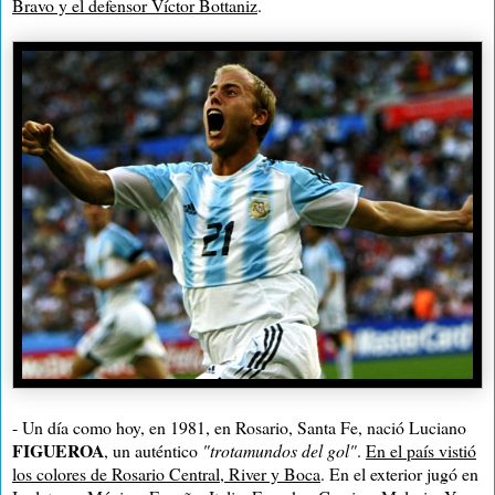
Bravo y el defensor Víctor Bottaniz
.
- Un día como hoy, en 1981, en Rosario, Santa Fe, nació Luciano
FIGUEROA
, un auténtico
"trotamundos del gol"
.
En el país vistió
los colores de Rosario Central, River y Boca
. En el exterior jugó en