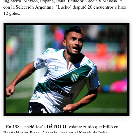
Inglaterra, México, España, Italia, Ecuador, Grecia y Malasia. Y
con la Selección Argentina, "Lucho" disputó 20 encuentros e hizo
12 goles.
DÁTOLO
- En 1984, nació Jesús
, volante zurdo que brilló en
Banfield y en Boca. Además, jugó en el Napoli de Italia,