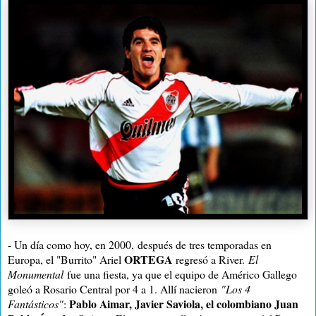
- Un día como hoy, en 2000,
después de tres temporadas en
ORTEGA
Europa, el "Burrito" Ariel
regresó a River.
El
Monumental
fue una fiesta, ya que el equipo de Américo Gallego
goleó a Rosario Central por 4 a 1. Allí nacieron
"Los 4
Pablo Aimar, Javier Saviola, el colombiano Juan
Fantásticos"
: