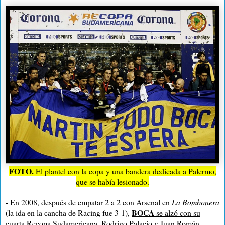
FOTO.
El plantel con la copa y una bandera dedicada a Palermo,
que se había lesionado.
- En 2008, después de empatar 2 a 2 con Arsenal en
La Bombonera
BOCA
(la ida en la cancha de Racing fue 3-1),
se alzó con su
cuarta Recopa Sudamericana
. Rodrigo Palacio y Juan Román