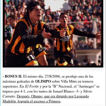
-
BONUS II
.
El mismo día, 27/8/2006, se produjo una de las
OLIMPO
máximas goleadas de
sobre Villa Mitre en torneos
superiores. E
n
El Fortín
y por la "B" Nacional
, el "Aurinegro" se
impuso por 4-1
, con los tantos de Ismael Blanco -3- y Silvio
Carrario.
Después, Olimpo, que era dirigido por Leonardo
Madelón, lograría el ascenso a Primera
.