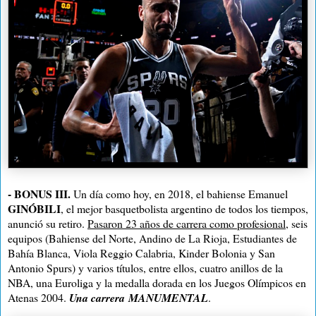
-
BONUS III.
Un día como hoy, en 2018, el bahiense Emanuel
GINÓBILI
, el mejor basquetbolista argentino de todos los tiempos,
anunció su retiro.
Pasaron 23 años de carrera como profesional
, seis
equipos (Bahiense del Norte, Andino de La Rioja, Estudiantes de
Bahía Blanca, Viola Reggio Calabria, Kinder Bolonia y San
Antonio Spurs) y varios títulos, entre ellos, cuatro anillos de la
NBA, una Euroliga y la medalla dorada en los Juegos Olímpicos en
Atenas 2004.
Una carrera
MANUMENTAL
.