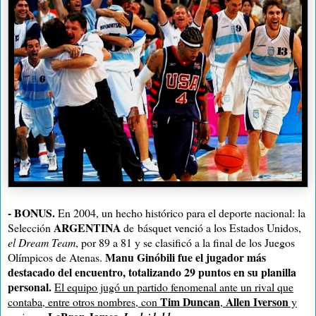
-
BONUS.
En 2004, un hecho histórico para el deporte nacional: la
ARGENTINA
Selección
de
básquet venció a los Estados Unidos,
el Dream Team
, por 89 a 81 y se clasificó a la final de los Juegos
Manu Ginóbili fue el jugador más
Olímpicos de Atenas.
destacado del encuentro, totalizando 29 puntos en su planilla
personal.
El equipo jugó un partido fenomenal ante un rival que
Tim Duncan
Allen Iverson
contaba, entre otros nombres, con
,
y