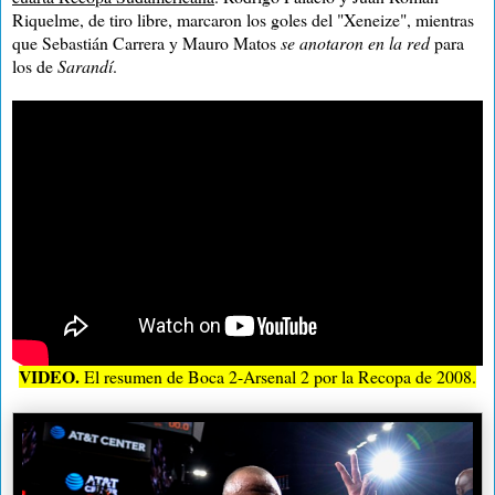
Riquelme, de tiro libre, marcaron los goles del "Xeneize", mientras
que Sebastián Carrera y Mauro Matos
se anotaron en la red
para
los de
Sarandí
.
VIDEO.
El resumen de Boca 2-Arsenal 2 por la Recopa de 2008.