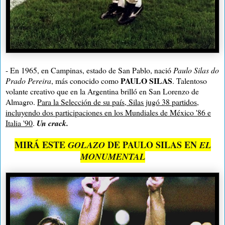
- En 1965, en Campinas, estado de San Pablo, nació
Paulo Silas do
PAULO SILAS
Prado Pereira
, más conocido como
. Talentoso
volante creativo que en la Argentina brilló en San Lorenzo de
Almagro.
Para la Selección de su país, Silas jugó 38 partidos,
incluyendo dos participaciones en los Mundiales de México '86 e
Italia '90
.
Un crack.
MIRÁ ESTE
DE PAULO SILAS EN
GOLAZO
EL
MONUMENTAL