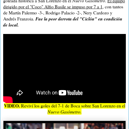
goleada histórica a San Lorenzo en el
Nuevo Gasómetro
.
El equipo
dirigido por el "Coco" Alfio Basile se impuso por 7 a 1
, con tantos
de Martín Palermo -3-, Rodrigo Palacio -2-, Nery Cardozo y
Andrés Franzoia.
Fue la peor derrota del "Ciclón" en condición
de local.
VIDEO.
Reviví los goles del 7-1 de Boca sobre San Lorenzo en el
Nuevo Gasómetro
.