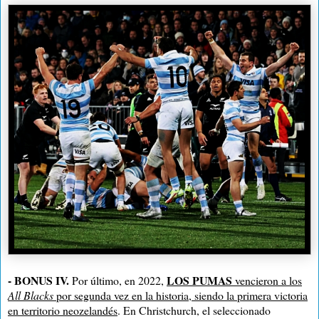
- BONUS IV.
LOS PUMAS
Por último, en 2022,
vencieron a los
All Blacks
por segunda vez en la historia, siendo la primera victoria
en territorio neozelandés
. En Christchurch, el seleccionado