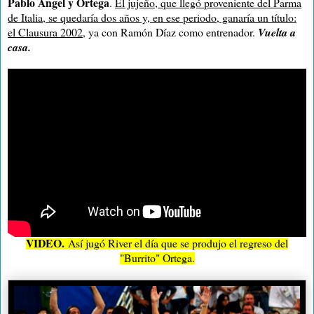
Pablo Ángel y Ortega
.
El jujeño, que llegó proveniente del Parma
de Italia, se quedaría dos años y, en ese periodo, ganaría un título:
el Clausura 2002
, ya con Ramón Díaz como entrenador.
Vuelta a
casa.
VIDEO.
Así jugó River el día que se produjo el regreso del
"Burrito" Ortega.