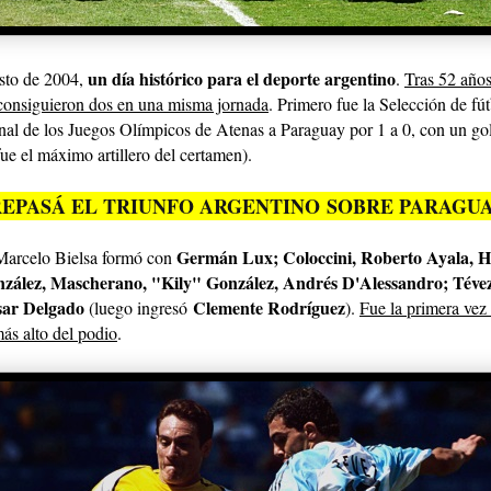
un día histórico para el deporte argentino
osto de 2004,
.
Tras 52 años
 consiguieron dos en una misma jornada
. Primero fue la Selección
de fú
inal de los Juegos Olímpicos de Atenas a Paraguay por 1 a 0, con un go
ue el máximo artillero del certamen).
REPASÁ EL TRIUNFO ARGENTINO SOBRE PARAGU
Germán Lux; Coloccini, Roberto Ayala, H
Marcelo Bielsa formó con
ález, Mascherano, "Kily" González, Andrés D'Alessandro; Téve
ar Delgado
Clemente Rodríguez
(luego ingresó
).
Fue la primera vez 
más alto del podio
.