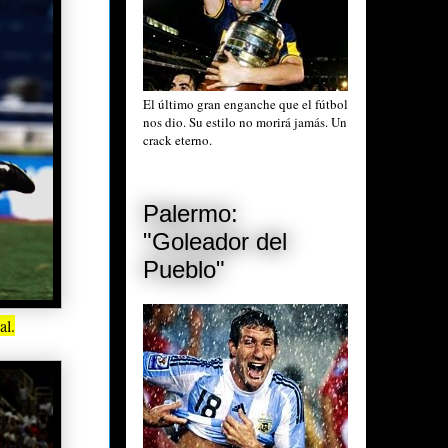
El último gran enganche que el fútbol
nos dio. Su estilo no morirá jamás. Un
crack eterno.
Palermo:
"Goleador del
Pueblo"
al.