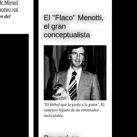
 de Miguel
ceiro (en
er del
El "Flaco" Menotti,
el gran
conceptualista
"El fútbol que le gusta a la gente". El
inmenso legado de un entrenador
inolvidable.