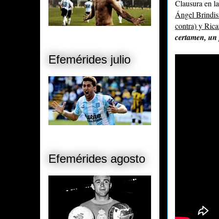
Clausura en la
Ángel Brindis
contra) y Ric
certamen, un
Efemérides julio
Efemérides agosto