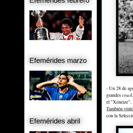
Efemérides febrero
Efemérides marzo
- Un 28 de ag
grandes
crac
el "Xeneize", 
También visti
con la Selecc
Efemérides abril