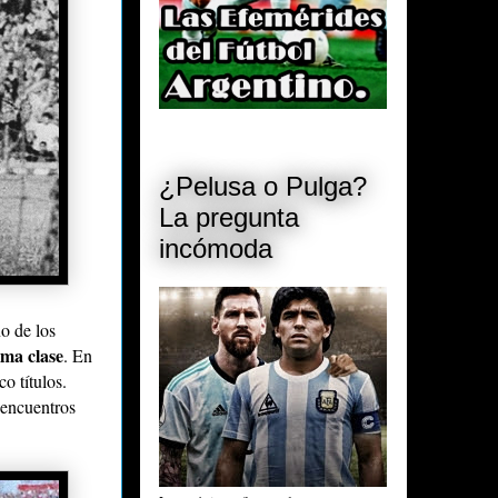
¿Pelusa o Pulga?
La pregunta
incómoda
no de los
ima clase
. En
o títulos.
 encuentros