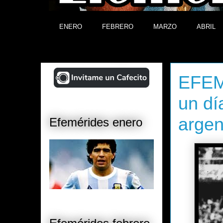
ENERO
FEBRERO
MARZO
ABRIL
¡Ayudá al Blog!
miércoles, 
EFEM
un dí
argen
Efemérides enero