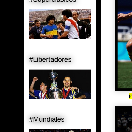
#Libertadores
F
#Mundiales