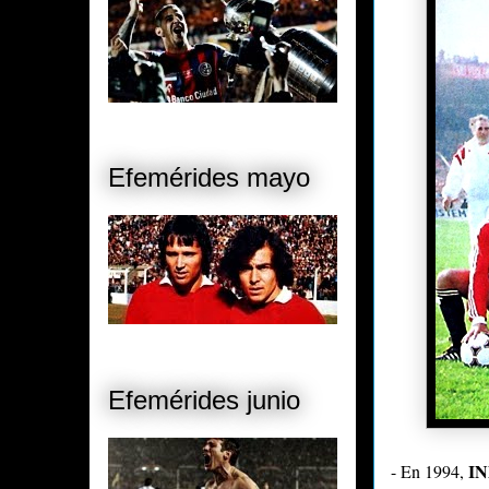
Efemérides mayo
Efemérides junio
I
- En 1994,