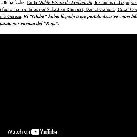
 última fecha.
En
la
Doble Visera de Avellaneda
, los tantos del equipo
i fueron convertidos por Sebastián Rambert, Daniel Garnero, César Cou
ardo Gareca
.
El "Globo" había llegado a ese partido decisivo como líd
 punto por encima del "Rojo".