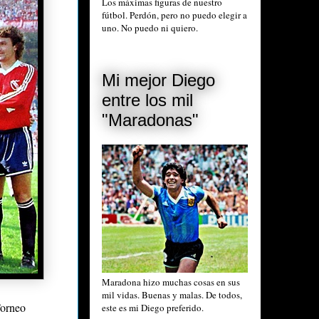
Los máximas figuras de nuestro
fútbol. Perdón, pero no puedo elegir a
uno. No puedo ni quiero.
Mi mejor Diego
entre los mil
"Maradonas"
Maradona hizo muchas cosas en sus
mil vidas. Buenas y malas. De todos,
Torneo
este es mi Diego preferido.