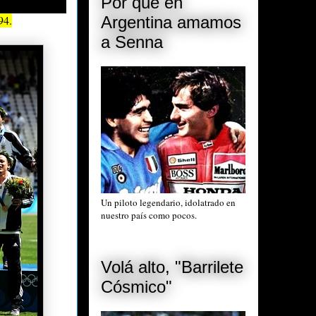
Por qué en
Argentina amamos
94.
a Senna
Un piloto legendario, idolatrado en
nuestro país como pocos.
Volá alto, "Barrilete
Cósmico"