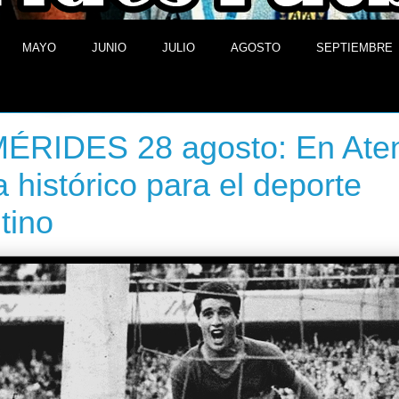
MAYO
JUNIO
JULIO
AGOSTO
SEPTIEMBRE
28 de agosto de 2013
ÉRIDES 28 agosto: En Ate
a histórico para el deporte
tino