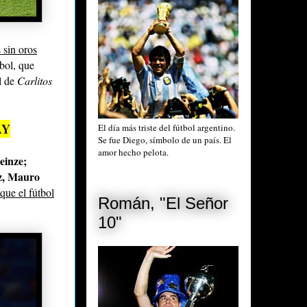
 sin oros
tbol, que
l de
Carlitos
AY
El día más triste del fútbol argentino.
Se fue Diego, símbolo de un país. El
amor hecho pelota.
einze;
z, Mauro
que el fútbol
Román, "El Señor
10"