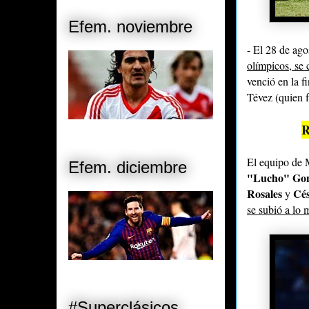
Efem. noviembre
- El 28 de ag
olímpicos, se
venció en la f
Tévez (quien f
El equipo de 
Efem. diciembre
"Lucho" Gonz
Rosales
Cés
y
se subió a lo 
#Superclásicos