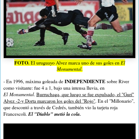
FOTO.
El uruguayo Alvez marca uno de sus goles en
El
Monumental
.
INDEPENDIENTE
- En 1996, máxima goleada de
sobre River
como visitante: fue 4 a 1, bajo una intensa lluvia, en
El
Monumental
.
Burruchaga, que luego se fue expulsado, el "Gurí"
Alvez -2-y Dorta marcaron los goles del "Rojo"
. En el "Millonario",
que descontó a través de Cedrés, también vio la tarjeta roja
Francescoli.
El "Diablo" metió la cola.