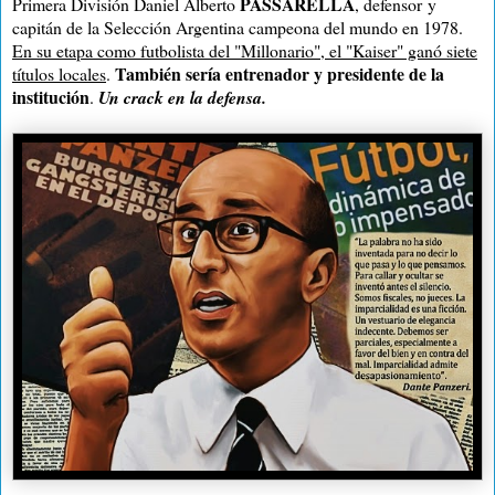
PASSARELLA
Primera División Daniel Alberto
, defensor
y
capitán de la Selección Argentina campeona del mundo en 1978.
En su etapa como futbolista del "Millonario", el "Kaiser" ganó siete
También sería entrenador y presidente de la
títulos locales
.
institución
.
Un crack en la defensa.