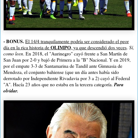
- BONUS.
El 14/4 tranquilamente podría ser considerado el peor
OLIMPO
día en la rica historia de
, ya que descendió dos veces
.
Sí,
como leen
. En 2018, el "Aurinegro" cayó frente a San Martín de
San Juan por 2-0 y bajó de Primera a la "B" Nacional. Y en 2019,
por el empate 3-3 de Santamarina de Tandil ante Gimnasia de
Mendoza, el conjunto bahiense (que un día antes había sido
derrotado por Independiente Rivadavia por 3 a 2) cayó al Federal
"A". Hacía 23 años que no estaba en la tercera categoría.
Para
olvidar.