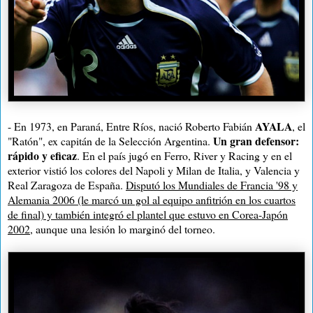
AYALA
- En 1973, en Paraná, Entre Ríos, nació Roberto Fabián
, el
Un gran defensor:
"Ratón", ex capitán de la Selección Argentina.
rápido y eficaz
. En el país jugó en Ferro, River y Racing y en el
exterior vistió los colores del Napoli y Milan de Italia, y Valencia y
Real Zaragoza de España.
Disputó los Mundiales de Francia '98 y
Alemania 2006 (le marcó un gol al equipo anfitrión en los cuartos
de final) y también integró el plantel que estuvo en Corea-Japón
2002
, aunque una lesión lo marginó del torneo.