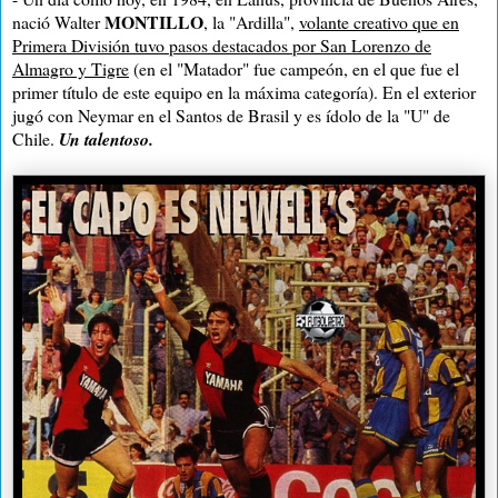
MONTILLO
nació Walter
, la "Ardilla",
volante creativo que en
Primera División tuvo pasos destacados por San Lorenzo de
Almagro y Tigre
(en el "Matador" fue campeón, en el que fue el
primer título de este equipo en la máxima categoría). En el exterior
jugó con Neymar en el Santos de Brasil y es ídolo de la "U" de
Chile.
Un talentoso.