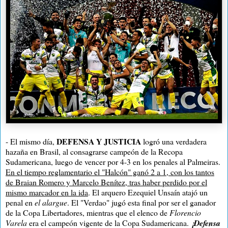
DEFENSA Y JUSTICIA
- El mismo día,
logró una verdadera
hazaña en Brasil, al consagrarse campeón de la Recopa
Sudamericana, luego de vencer por 4-3 en los penales al Palmeiras.
En el tiempo reglamentario el "Halcón" ganó 2 a 1, con los tantos
de Braian Romero y Marcelo Benítez, tras haber perdido por el
mismo marcador en la ida
. El arquero Ezequiel Unsaín atajó un
penal en
el alargue
. El "Verdao" jugó esta final por ser el ganador
de la Copa Libertadores, mientras que el elenco de
Florencio
Varela
era el campeón vigente de la Copa Sudamericana.
¡Defensa