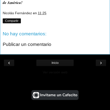
de América!
Nicolás Fernández
en
11:25
Compartir
No hay comentarios:
Publicar un comentario
‹
›
Inicio
Ver versión web
¡Ayudá al Blog!