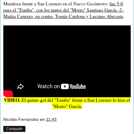
Mendoza frente a San Lorenzo en
el
Nuevo Gasómetro
:
fue 5-0
para el "Tomba", con los tantos del "Morro" Santiago García -2-,
Matías Caruzzo, en contra, Tomás Cardona y Luciano Abecasis
.
VIDEO.
El quinto gol del "Tomba" frente a San Lorenzo lo hizo el
"Morro" García.
Nicolás Fernández
en
11:43
Compartir