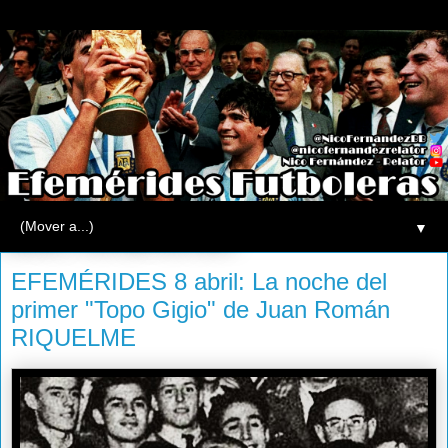
▼
martes, 8 de abril de 2014
EFEMÉRIDES 8 abril: La noche del
primer "Topo Gigio" de Juan Román
RIQUELME