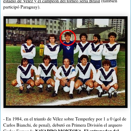
estadio de Vélez y el campeón del torneo sería Brasil
(también
participó Paraguay).
- En 1984, en el triunfo de Vélez sobre Temperley por 1 a 0 (gol de
Carlos Bianchi, de penal), debutó en Primera División el arquero
NAVARRO MONTOYA
El entrenador del
Carlos Fernando
.