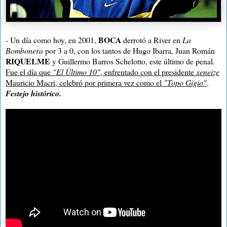
BOCA
- Un día como hoy, en 2001,
derrotó a River en
La
Bombonera
por 3 a 0, con los tantos de Hugo Ibarra, Juan Román
RIQUELME
y Guillermo Barros Schelotto, este último de penal.
Fue el día que
"El Último 10"
, enfrentado con el presidente
xeneize
Mauricio Macri, celebró por primera vez como el
"Topo Gigio"
.
Festejo histórico.