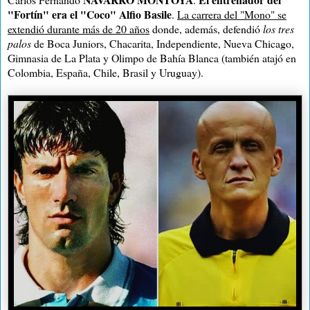
"Fortín" era el "Coco" Alfio Basile
.
La carrera del "Mono" se
extendió durante más de 20 años
donde, además, defendió
los tres
palos
de Boca Juniors, Chacarita, Independiente, Nueva Chicago,
Gimnasia de La Plata y Olimpo de Bahía Blanca (también atajó en
Colombia, España, Chile, Brasil y Uruguay).