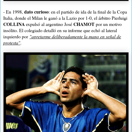
dato curioso
- En 1998,
: en el partido de ida de la final de la Copa
Italia, donde el Milan le ganó a la Lazio por 1-0, el árbitro Pierluigi
COLLINA
CHAMOT
expulsó al argentino José
por un motivo
insólito. El colegiado detalló en su informe que echó al lateral
izquierdo por
"apretarme deliberadamente la mano en señal de
protesta"
.