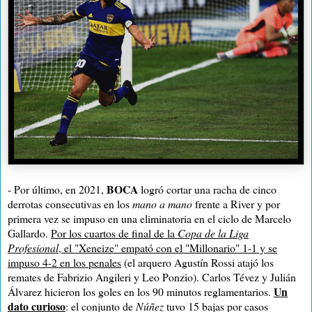
BOCA
- Por último, en 2021,
logró cortar una racha de cinco
derrotas consecutivas en los
mano a mano
frente a River y por
primera vez se impuso en una eliminatoria en el ciclo de Marcelo
Gallardo.
Por los cuartos de final de la
Copa de la Liga
Profesional
, el "Xeneize" empató con el "Millonario" 1-1 y se
impuso 4-2 en los penales
(el arquero Agustín Rossi atajó los
remates de Fabrizio Angileri y Leo Ponzio). Carlos Tévez y Julián
Un
Álvarez hicieron los goles en los 90 minutos reglamentarios.
dato curioso
: el conjunto de
Núñez
tuvo 15 bajas por casos