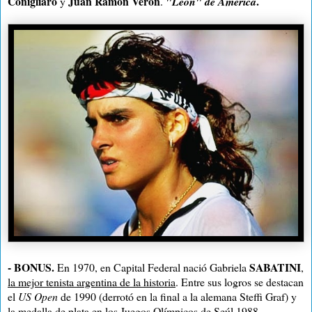
Conigliaro
Juan Ramón Verón
.
y
.
"León" de América
-
BONUS.
SABATINI
En 1970, en Capital Federal nació Gabriela
,
la mejor tenista argentina de la historia
. Entre sus logros se destacan
el
US Open
de 1990 (derrotó en la final a la alemana Steffi Graf) y
la medalla de plata en los Juegos Olímpicos de Seúl 1988.