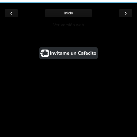
‹
›
Inicio
Ver versión web
¡Ayudá al Blog!