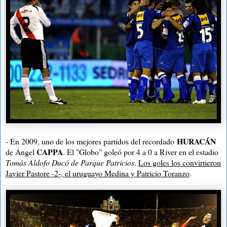
HURACÁN
- En 2009, uno de los mejores partidos del recordado
CAPPA
de Ángel
. El "Globo" goleó por 4 a 0 a River en el
estadio
Tomás Aldofo Ducó
de Parque Patricios
.
Los goles los convirtieron
Javier Pastore -2-, el uruguayo Medina y Patricio Toranzo
.