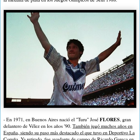
FLORES
- En 1971, en Buenos Aires nació el "Turu" José
, gran
delantero de Vélez en los años '90.
También jugó muchos años en
España, siendo su paso más destacado el que tuvo en Deportivo La
Coruña
. Ya retirado, fue ayudante de campo de Ricardo Gareca en