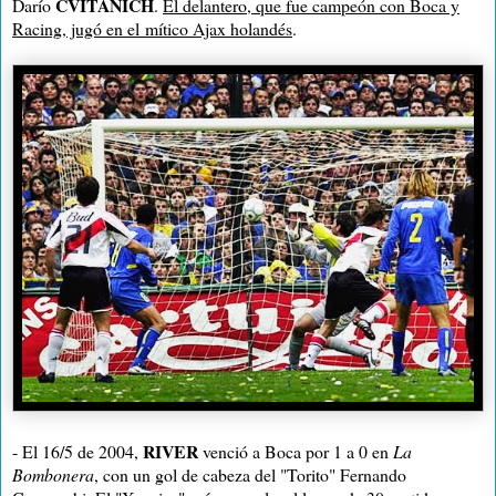
CVITANICH
Darío
.
El delantero, que fue campeón con Boca y
Racing, jugó en el mítico Ajax holandés
.
RIVER
- El 16/5 de 2004,
venció a Boca por 1 a 0 en
La
Bombonera
, con un gol de cabeza del "Torito" Fernando