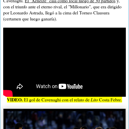
Cavenaghi.
El "Xeneize" caía como local luego de 30 partidos
y,
con el triunfo ante el eterno rival, el "Millonario", que era dirigido
por Leonardo Astrada, llegó a la cima del Torneo Clausura
(certamen que luego ganaría).
VIDEO.
El gol de Cavenaghi con el relato de
Lito
Costa Febre.