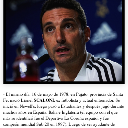
- El mismo día, 16 de mayo de 1978, en Pujato, provincia de Santa
SCALONI
Fe, nació Lionel
, ex futbolista y actual entrenador
.
Se
inició en Newell's, luego pasó a Estudiantes y después jugó durante
muchos años en España, Italia e Inglaterra
(el equipo con el que
más se identificó fue el Deportivo La Coruña español y fue
campeón mundial Sub 20 en 1997). Luego de ser ayudante de