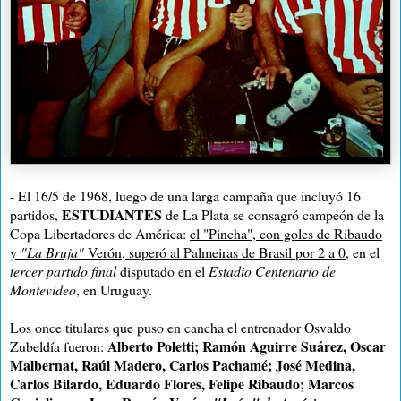
- El 16/5 de 1968, luego de una larga campaña que incluyó 16
ESTUDIANTES
partidos,
de La Plata se consagró campeón de la
Copa Libertadores de América:
el "Pincha", con goles de Ribaudo
y
"La Bruja"
Verón, superó al Palmeiras de Brasil por 2 a 0
, en el
tercer partido final
disputado en el
Estadio Centenario de
Montevideo
, en Uruguay.
Los once titulares que puso en cancha el entrenador Osvaldo
Alberto Poletti; Ramón Aguirre Suárez, Oscar
Zubeldía fueron:
Malbernat, Raúl Madero, Carlos Pachamé; José Medina,
Carlos Bilardo, Eduardo Flores, Felipe Ribaudo; Marcos