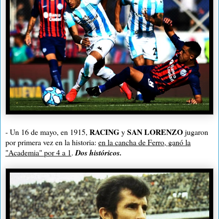
RACING
SAN LORENZO
- Un 16 de mayo, en 1915,
y
jugaron
por primera vez en la historia:
en la cancha de Ferro, ganó la
"Academia" por 4 a 1
.
Dos históricos.