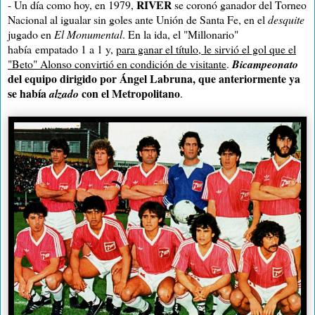
RIVER
- Un día como hoy, en 1979,
se coronó ganador del Torneo
Nacional al igualar sin goles ante Unión de Santa Fe, en el
desquite
jugado en
El Monumental
. En la ida, el "Millonario"
había empatado 1 a 1 y,
para ganar el título, le sirvió el gol que el
"Beto" Alonso convirtió en condición de visitante
.
Bicampeonato
del equipo dirigido por Ángel Labruna, que anteriormente ya
se había
con el Metropolitano
alzado
.