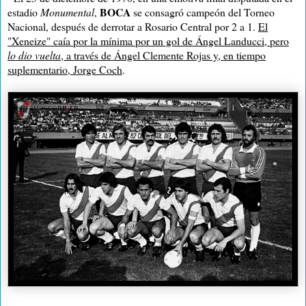
BOCA
estadio
Monumental
,
se consagró campeón del Torneo
Nacional, después de derrotar a Rosario Central por 2 a 1.
El
"Xeneize" caía por la mínima por un gol de Ángel Landucci, pero
lo dio vuelta
, a través de Ángel Clemente Rojas y, en tiempo
suplementario, Jorge Coch
.