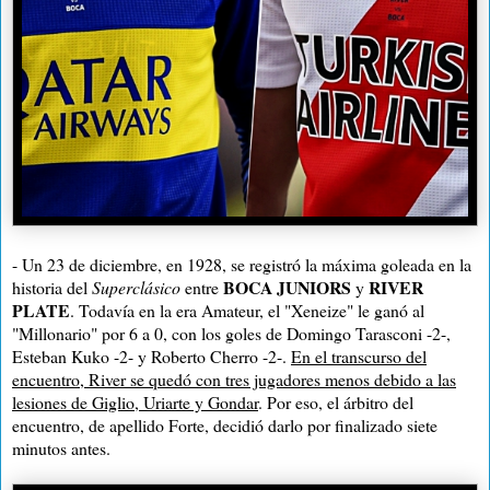
- Un 23 de diciembre, en 1928, se registró la máxima goleada en la
BOCA JUNIORS
RIVER
historia del
Superclásico
entre
y
PLATE
. Todavía en la era Amateur, el "Xeneize" le ganó al
"Millonario" por 6 a 0, con los goles de Domingo Tarasconi -2-,
Esteban Kuko -2- y Roberto Cherro -2-.
En el transcurso del
encuentro, River se quedó con tres jugadores menos debido a las
lesiones de Giglio, Uriarte y Gondar
. Por eso, el árbitro del
encuentro, de apellido Forte, decidió darlo por finalizado siete
minutos antes.