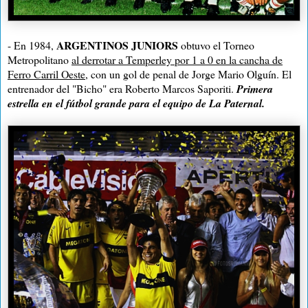
ARGENTINOS JUNIORS
- En 1984,
obtuvo el Torneo
Metropolitano
al derrotar a Temperley por 1 a 0 en la cancha de
Ferro Carril Oeste
, con un gol de penal de Jorge Mario Olguín. El
entrenador del "Bicho" era Roberto Marcos Saporiti.
Primera
estrella en el fútbol grande para el equipo de La Paternal.